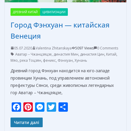
ДРЕВНИЙ КИТАЙ
ЦИВИЛИЗАЦИИ
Город Фэнхуан — китайская
Венеция
05.07.2020
Valentina Zhitanskaya
5097 Views
0 Comments
Аватар – Чжанцзяцзе
,
династия Мин
,
династия Цин
,
Китай
,
Мяо
,
река Тоцзян
,
феникс
,
Фэнхуан
,
Хунань
Древний город Фэнхуан находится на юго-западе
провинции Хунань, под управлением автономной
префектуры Сянси, среди живописных легендарных
гор Аватар – Чжанцзяцзе,
F
Pi
M
T
О
ac
nt
e
w
т
e
er
ss
itt
п
Читати далі