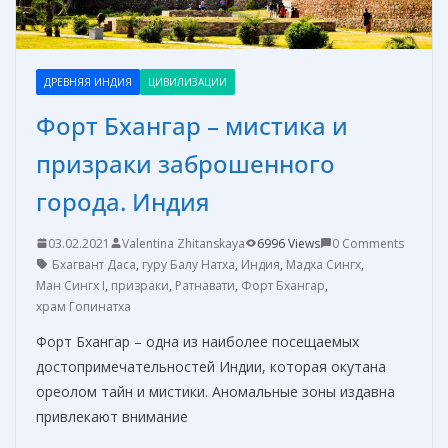
ДРЕВНЯЯ ИНДИЯ
ЦИВИЛИЗАЦИИ
Форт Бхангар – мистика и
призраки заброшенного
города. Индия
03.02.2021
Valentina Zhitanskaya
6996 Views
0 Comments
Бхагвант Даса
,
гуру Балу Натха
,
Индия
,
Мадха Сингх
,
Ман Сингх I
,
призраки
,
Ратнавати
,
Форт Бхангар
,
храм Гопинатха
Форт Бхангар – одна из наиболее посещаемых
достопримечательностей Индии, которая окутана
ореолом тайн и мистики. Аномальные зоны издавна
привлекают внимание