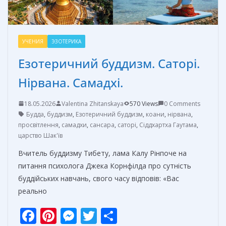
УЧЕНИЯ
ЭЗОТЕРИКА
Езотеричний буддизм. Саторі.
Нірвана. Самадхі.
18.05.2026
Valentina Zhitanskaya
570 Views
0 Comments
Будда
,
буддизм
,
Езотеричний буддизм
,
коани
,
нірвана
,
просвітлення
,
самадхи
,
сансара
,
саторі
,
Сіддхартха Гаутама
,
царство Шак'їв
Вчитель буддизму Тибету, лама Калу Рінпоче на
питання психолога Джека Корнфілда про сутність
буддійських навчань, свого часу відповів: «Вас
реально
F
Pi
M
T
О