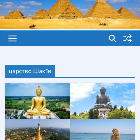
царство Шак’їв