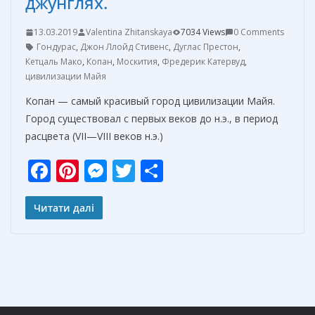
джунглях.
13.03.2019
Valentina Zhitanskaya
7034 Views
0 Comments
Гондурас
,
Джон Ллойд Стивенс
,
Дуглас Престон
,
Кетцаль Мако
,
Копан
,
Москития
,
Фредерик Катервуд
,
цивилизации Майя
Копан — самый красивый город цивилизации Майя.
Город существовал с первых веков до н.э., в период
расцвета (VII—VIII веков н.э.)
F
Pi
M
T
О
ac
nt
e
w
т
e
er
ss
itt
п
Читати далі
b
e
e
er
р
o
st
n
а
o
g
в
k
er
и