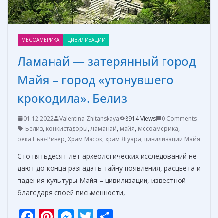
МЕСОАМЕРИКА
ЦИВИЛИЗАЦИИ
Ламанай — затерянный город
Майя – город «утонувшего
крокодила». Белиз
01.12.2022
Valentina Zhitanskaya
8914 Views
0 Comments
Белиз
,
конкистадоры
,
Ламанай
,
майя
,
Месоамерика
,
река Нью-Ривер
,
Храм Масок
,
храм Ягуара
,
цивилизации Майя
Сто пятьдесят лет археологических исследований не
дают до конца разгадать тайну появления, расцвета и
падения культуры Майя – цивилизации, известной
благодаря своей письменности,
F
Pi
M
T
О