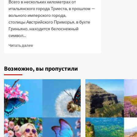
Всего в нескольких километрах от
итальянского города Триеста, в прошлом —
вольного имперского города,
столицы Австрийского Приморья, в бухте
Гриньяно, находится белоснежный
символ...
Прочитать
Читать далее
больше
о
Замок
Возможно, вы пропустили
Мирамаре,
над
которым
висит
проклятие.
Габсбурги