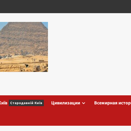
Київ
Цивилизации
Всемирная истор
Стародавній Київ