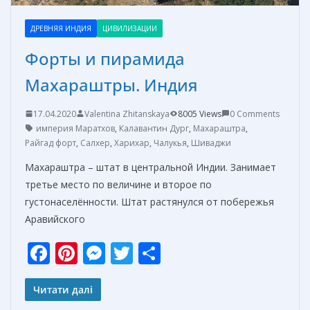
ДРЕВНЯЯ ИНДИЯ
ЦИВИЛИЗАЦИИ
Форты и пирамида
Махараштры. Индия
17.04.2020
Valentina Zhitanskaya
8005 Views
0 Comments
империя Маратхов
,
Калавантин Дург
,
Махараштра
,
Райгад форт
,
Салхер
,
Харихар
,
Чалукья
,
Шиваджи
Махараштра – штат в центральной Индии. Занимает
третье место по величине и второе по
густонаселённости. Штат растянулся от побережья
Аравийского
F
Pi
M
T
О
ac
nt
e
w
т
e
er
ss
itt
п
Читати далі