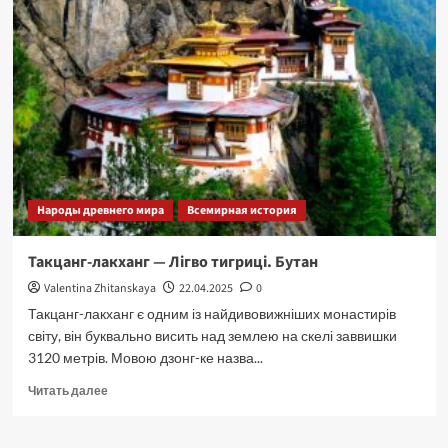
Народы древнего мира
Всемирная история
Такцанг-лакханг — Лігво тигриці. Бутан
Valentina Zhitanskaya
22.04.2025
0
Такцанг-лакханг є одним із найдивовижніших монастирів
світу, він буквально висить над землею на скелі заввишки
3120 метрів. Мовою дзонг-ке назва...
Прочитать
Читать далее
больше
о
Такцанг-