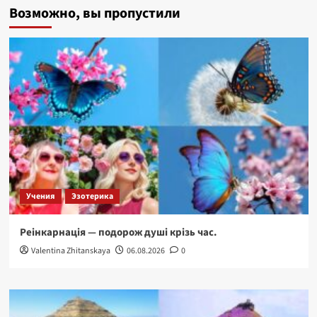
Возможно, вы пропустили
лакханг
—
Лігво
тигриці.
Бутан
Учения
Эзотерика
Реінкарнація — подорож душі крізь час.
Valentina Zhitanskaya
06.08.2026
0