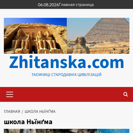
Перейти
Главная страница
06.08.2026
к
содержимому
Zhitanska.com
ТАЄМНИЦІ СТАРОДАВНІХ ЦИВІЛІЗАЦІЙ
Основное
меню
ГЛАВНАЯ
ШКОЛА НЬЇНҐМА
школа Ньїнґма