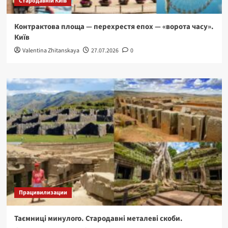
Стародавній Київ
Контрактова площа — перехрестя епох — «ворота часу».
Київ
Valentina Zhitanskaya
27.07.2026
0
Працивилизации
Таємниці минулого. Стародавні металеві скоби.