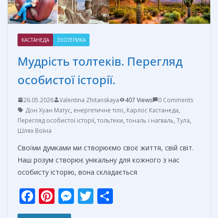
КАСТАНЕДА
ЭЗОТЕРИКА
Мудрість толтеків. Перегляд
особистої історії.
26.05.2026
Valentina Zhitanskaya
407 Views
0 Comments
Дон Хуан Матус
,
енергетичне тіло
,
Карлос Кастанеда
,
Перегляд особистої історії
,
тольтеки
,
тональ і нагваль
,
Тула
,
Шлях Воїна
Своїми думками ми створюємо своє життя, свій світ.
Наш розум створює унікальну для кожного з нас
особисту історію, вона складається
F
Pi
M
T
О
ac
nt
e
w
т