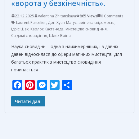
«ворота у безкінечність».
22.12.2025
Valentina Zhitanskaya
865 Views
0 Comments
Laurent Parcelier
,
Дон Хуан Матус
,
змінена свідомость
,
Ідріс Шах
,
Карлос Кастанеда
,
мистецтво сновидіння
,
Свідомі сновидіння
,
Шлях Воїна
Наука сновидінь – одна з найхимерніших, і з давніх-
давен відносилася до сфери магічних мистецтв. Для
багатьох практиків мистецтво сновидіння
починається
F
Pi
M
T
О
ac
nt
e
w
т
e
er
ss
itt
п
Читати далі
b
e
e
er
р
o
st
n
а
o
g
в