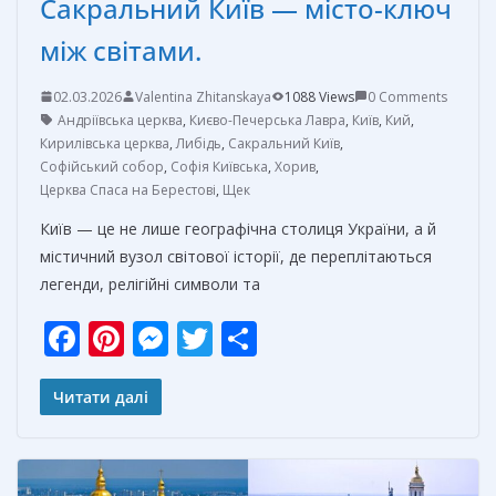
Сакральний Київ — місто-ключ
між світами.
02.03.2026
Valentina Zhitanskaya
1088 Views
0 Comments
Андріївська церква
,
Києво-Печерська Лавра
,
Київ
,
Кий
,
Кирилівська церква
,
Либідь
,
Сакральний Київ
,
Софійський собор
,
Софія Київська
,
Хорив
,
Церква Спаса на Берестові
,
Щек
Київ — це не лише географічна столиця України, а й
містичний вузол світової історії, де переплітаються
легенди, релігійні символи та
F
Pi
M
T
О
ac
nt
e
w
т
e
er
ss
itt
п
Читати далі
b
e
e
er
р
o
st
n
а