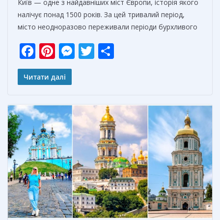
Київ — одне з найдавніших міст Європи, історія якого
налічує понад 1500 років. За цей тривалий період,
місто неодноразово переживали періоди бурхливого
F
Pi
M
T
О
ac
nt
e
w
т
e
er
ss
itt
п
Читати далі
b
e
e
er
р
o
st
n
а
o
g
в
k
er
и
т
ь