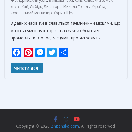
Андріївський узвіз
,
Замкова гора
,
Київ
,
Київський замок
,
князь Кий
,
Либідь
,
Лиса гора
,
Микола Гоголь
,
Україна
,
Фролівський монастир
,
Хорив
,
Щек
З давніх часів Київ славиться таємничими місцями, що
мають сумнівну історію, назву яких бояться
промовляти вголос, місцями, про які ходять
F
Pi
M
T
О
ac
nt
e
w
т
e
er
ss
itt
п
Читати далі
b
e
e
er
р
o
st
n
а
o
g
в
k
er
и
т
ь
Copyright © 2026
Zhitanska.com
. All rights reserved.