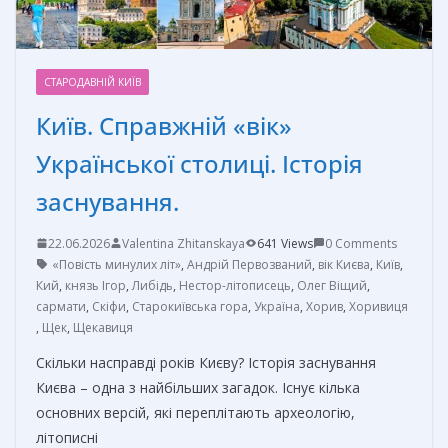
СТАРОДАВНІЙ КИЇВ
Київ. Справжній «вік»
Української столиці. Історія
заснування.
22.06.2026
Valentina Zhitanskaya
641 Views
0 Comments
«Повість минулих літ»
,
Андрій Первозваний
,
вік Києва
,
Київ
,
Кий
,
князь Ігор
,
Либідь
,
Нестор-літописець
,
Олег Віщий
,
сармати
,
Скіфи
,
Старокиївська гора
,
Україна
,
Хорив
,
Хоривиця
,
Щек
,
Щекавиця
Скільки насправді років Києву? Історія заснування
Києва – одна з найбільших загадок. Існує кілька
основних версій, які переплітають археологію,
літописні