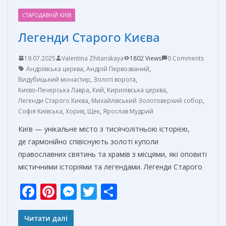
СТАРОДАВНІЙ КИЇВ
Легенди Старого Києва
19.07.2025
Valentina Zhitanskaya
1802 Views
0 Comments
Андріївська церква
,
Андрій Первозваний
,
Видубицький монастир
,
Золоті ворота
,
Києво-Печерська Лавра
,
Кий
,
Кирилівська церква
,
Легенди Старого Києва
,
Михайлівський Золотоверхий собор
,
Софія Київська
,
Хорив
,
Щек
,
Ярослав Мудрий
Київ — унікальне місто з тисячолітньою історією,
де гармонійно співіснують золоті куполи
православних святинь та храмів з місцями, які оповиті
містичними історіями та легендами. Легенди Старого
F
Pi
M
T
О
ac
nt
e
w
т
e
er
ss
itt
п
Читати далі