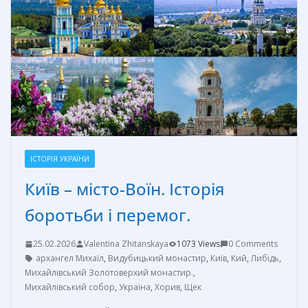
o
g
в
k
er
и
т
ь
ІСТОРІЯ УКРАЇНИ
Київ – місто-Воїн. Історія
боротьби і перемог.
25.02.2026
Valentina Zhitanskaya
1073 Views
0 Comments
архангел Михаїл
,
Видубицький монастир
,
Київ
,
Кий
,
Либідь
,
Михайлівський Золотоверхий монастир.
,
Михайлівський собор
,
Україна
,
Хорив
,
Щек