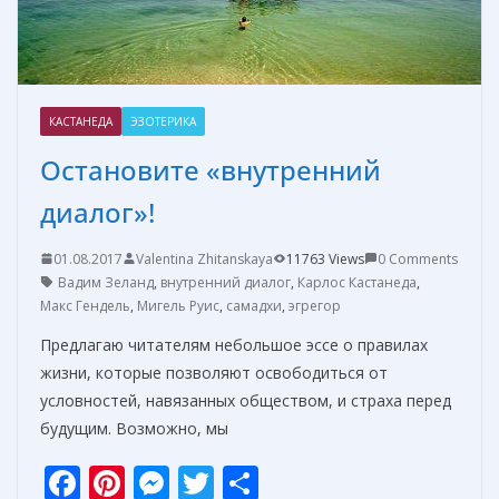
КАСТАНЕДА
ЭЗОТЕРИКА
Остановите «внутренний
диалог»!
01.08.2017
Valentina Zhitanskaya
11763 Views
0 Comments
Вадим Зеланд
,
внутренний диалог
,
Карлос Кастанеда
,
Макс Гендель
,
Мигель Руис
,
самадхи
,
эгрегор
Предлагаю читателям небольшое эссе о правилах
жизни, которые позволяют освободиться от
условностей, навязанных обществом, и страха перед
будущим. Возможно, мы
F
Pi
M
T
О