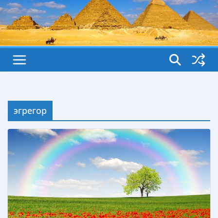
эгрегор