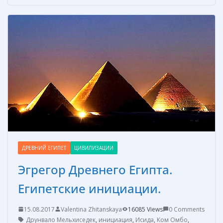
b
e
e
er
р
o
st
n
а
o
g
в
k
er
и
т
ь
ДРЕВНИЙ ЕГИПЕТ
ЦИВИЛИЗАЦИИ
Эгрегор Древнего Египта.
Египетские инициации.
15.08.2017
Valentina Zhitanskaya
16085 Views
0 Comments
Друнвало Мельхиседек
,
инициация
,
Исида
,
Ком Омбо
,