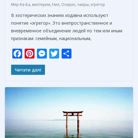
Мер-Ка-Ба
,
мистерии
,
Нил
,
Осирис
,
чакры
,
эгрегор
В эзотерических знаниях издавна используют
понятие «эгрегор». Это внепространственное и
вневременное объединение людей по тем или иным
признакам: семейным, национальным,
F
Pi
M
T
О
ac
nt
e
w
т
e
er
ss
itt
п
Читати далі
b
e
e
er
р
o
st
n
а
o
g
в
k
er
и
т
ь