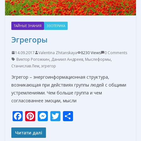
ТАЙНЫЕ ЗНАНИЯ
ЭЗОТЕРИКА
Эгрегоры
14.09.2017
Valentina Zhitanskaya
8230 Views
0 Comments
Виктор Рогожкин
,
Даниил Андреев
,
Мыслеформы
,
Станислав Лем
,
эгрегор
Эгрегор – энергоинформационная структура,
возникающая при действиях группы людей с общими
устремлениями. Чем больше группа и чем
согласованнее эмоции, мысли
F
Pi
M
T
О
ac
nt
e
w
т
e
er
ss
itt
п
Читати далі