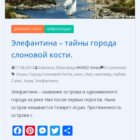
ДРЕВНИЙ ЕГИПЕТ
ЦИВИЛИЗАЦИИ
Элефантина – тайны города
слоновой кости.
17.08.2019
Valentina Zhitanskaya
6932 Views
0 Comments
Асуан
,
Город Слоновой Кости
,
наос
,
Нил
,
ниломер
,
Нубия
,
Сатис
,
Хнум
,
Элефантина
Элефантина – название острова и одноименного
города на реке Нил после первых порогов. Ныне
остров называется Гезирет-Асуан. Протяженность
острова с
F
Pi
M
T
О