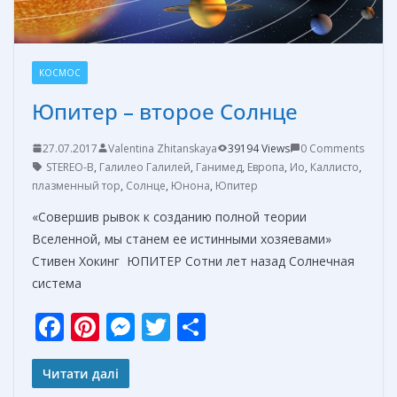
КОСМОС
Юпитер – второе Солнце
27.07.2017
Valentina Zhitanskaya
39194 Views
0 Comments
STEREO-В
,
Галилео Галилей
,
Ганимед
,
Европа
,
Ио
,
Каллисто
,
плазменный тор
,
Солнце
,
Юнона
,
Юпитер
«Совершив рывок к созданию полной теории
Вселенной, мы станем ее истинными хозяевами»
Стивен Хокинг ЮПИТЕР Сотни лет назад Солнечная
система
F
Pi
M
T
О
ac
nt
e
w
т
e
er
ss
itt
п
Читати далі