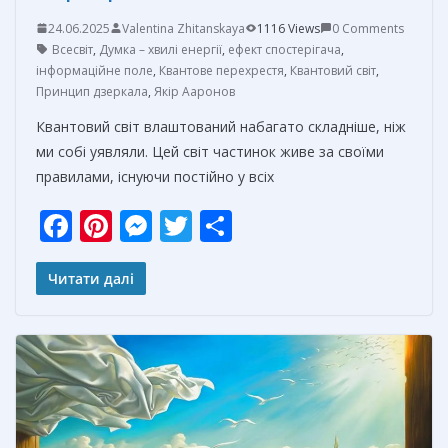
24.06.2025
Valentina Zhitanskaya
1116 Views
0 Comments
Всесвіт
,
Думка – хвилі енергії
,
ефект спостерігача
,
інформаційне поле
,
Квантове перехрестя
,
Квантовий світ
,
Принцип дзеркала
,
Якір Ааронов
Квантовий світ влаштований набагато складніше, ніж
ми собі уявляли. Цей світ частинок живе за своїми
правилами, існуючи постійно у всіх
F
Pi
M
T
О
ac
nt
e
w
т
e
er
ss
itt
п
Читати далі
b
e
e
er
р
o
st
n
а
o
g
в
k
er
и