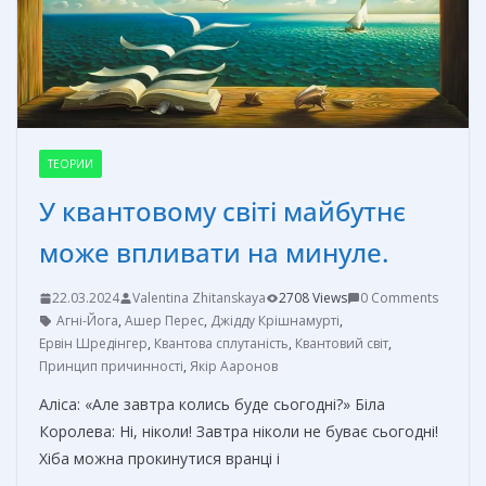
т
ь
ТЕОРИИ
У квантовому світі майбутнє
може впливати на минуле.
22.03.2024
Valentina Zhitanskaya
2708 Views
0 Comments
Агні-Йога
,
Ашер Перес
,
Джідду Крішнамурті
,
Ервін Шредінгер
,
Квантова сплутаність
,
Квантовий світ
,
Принцип причинності
,
Якір Ааронов
Аліса: «Але завтра колись буде сьогодні?» Біла
Королева: Ні, ніколи! Завтра ніколи не буває сьогодні!
Хіба можна прокинутися вранці і