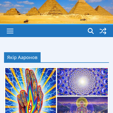
Якір Ааронов