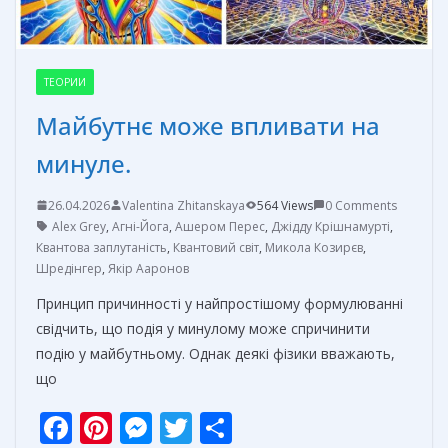
ТЕОРИИ
Майбутнє може впливати на
минуле.
26.04.2026
Valentina Zhitanskaya
564 Views
0 Comments
Alex Grey
,
Агні-Йога
,
Ашером Перес
,
Джідду Крішнамурті
,
Квантова заплутаність
,
Квантовий світ
,
Микола Козирєв
,
Шредінгер
,
Якір Ааронов
Принцип причинності у найпростішому формулюванні
свідчить, що подія у минулому може спричинити
подію у майбутньому. Однак деякі фізики вважають,
що
F
Pi
M
T
О