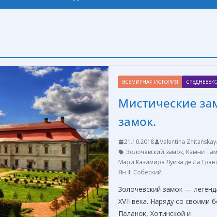
ВСЕМИРНАЯ ИСТОРИЯ
СРЕДНЕВЕК
Мистические за
замок.
21.10.2018
Valentina Zhitanskay
Золочевский замок
,
Камни Та
Мари Казимира Луиза де Ла Гран
Ян III Собеский
Золочевский замок — легенд
XVII века. Наряду со своими
Паланок, Хотинской и