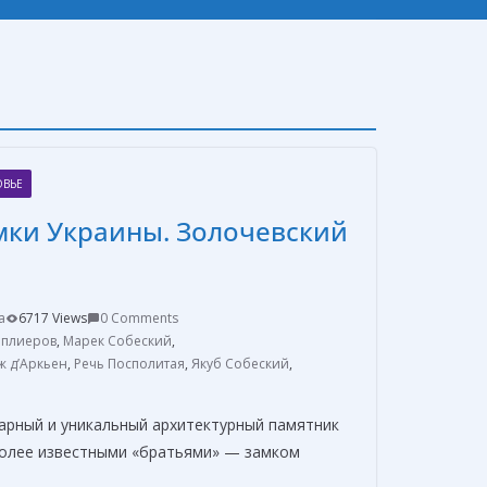
ОВЬЕ
мки Украины. Золочевский
a
6717 Views
0 Comments
мплиеров
,
Марек Собеский
,
ж д’Аркьен
,
Речь Посполитая
,
Якуб Собеский
,
арный и уникальный архитектурный памятник
 более известными «братьями» — замком