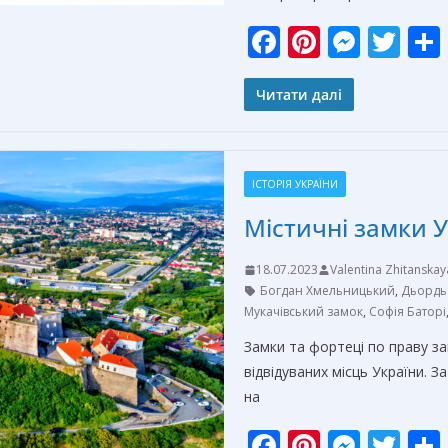
F
Pi
M
T
ac
nt
e
w
e
er
ss
itt
Читати далі
b
e
e
er
o
st
n
ІСТОРІЯ УКРАЇНИ
o
g
Містичні замки 
k
er
18.07.2023
Valentina Zhitanskay
Богдан Хмельницький
,
Дьордь 
Мукачівський замок
,
Софія Баторі
Замки та фортеці по праву за
відвідуваних місць України. 
на
F
Pi
M
T