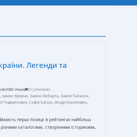
країни. Легенди та
a
2065 Views
0 Comments
,
замки Укрвїни
,
Замок Любарта
,
Замок Паланок
,
т Гедимінович
,
Софія Баторі
,
Федір Коріатович
,
ймають перші позиції в рейтингах найбільш
За різними каталогами, створеними істориками,