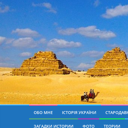
ОБО МНЕ
ІСТОРІЯ УКРАЇНИ
СТАРОДАВН
ЗАГАДКИ ИСТОРИИ
ФОТО
ТЕОРИИ