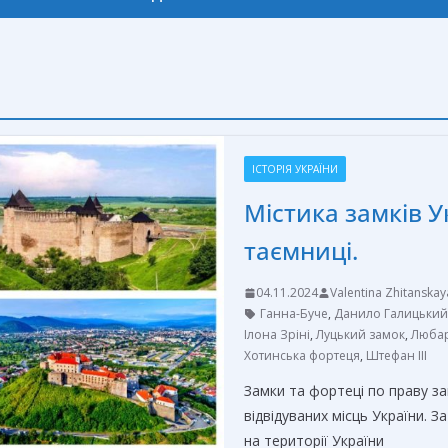
ІСТОРІЯ УКРАЇНИ
Містика замків У
таємниці.
04.11.2024
Valentina Zhitanskay
Ганна-Буче
,
Данило Галицький
Ілона Зріні
,
Луцький замок
,
Любар
Хотинська фортеця
,
Штефан ІІІ
Замки та фортеці по праву за
відвідуваних місць України. 
на території України