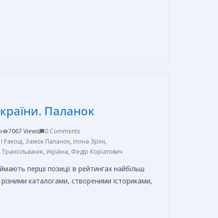
О
т
п
р
а
в
України. Паланок
и
т
a
7067 Views
0 Comments
ь
I Ракоці
,
Замок Паланок
,
Ілона Зріні
,
,
Трансільванія
,
Україна
,
Федір Коріатович
ймають перші позиції в рейтингах найбільш
За різними каталогами, створеними істориками,
О