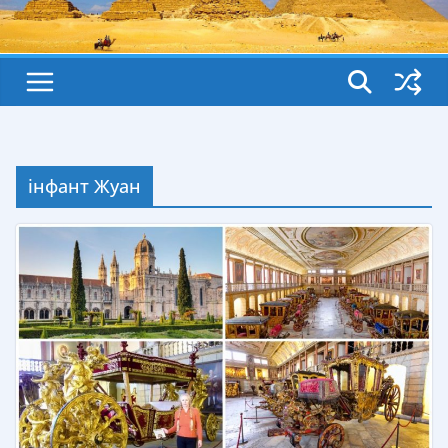
інфант Жуан