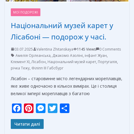
МОЇ ПОДОРОЖІ
Національний музей карет у
Лісабоні — подорож у часі.
03.07.2025
Valentina Zhitanskaya
1145 Views
0 Comments
Амелія Орлеанська
,
Джакомо Азоліні
,
інфант Жуан
,
Клемент XI
,
Лісабон
,
Національний музей карет
,
Португалія
,
річка Тежу
,
Філіпп III Габсбург
Лісабон – старовинне місто легендарних мореплавців,
яке живе одночасно в кількох вимірах. Це і столиця
великої імперії мореплавців з багатою
F
Pi
M
T
О
ac
nt
e
w
т
e
er
ss
itt
п
Читати далі