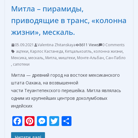
Митла – пирамиды,
приводящие в транс, «колонна
жизни», мескаль.
05.09.2021
Valentina Zhitanskaya
8611 Views
0 Comments
ацтеки
,
Карлос Кастанеда
,
Кетцалькоатль
,
колонна жизни
,
Мексика
,
мескаль
,
Митла
,
миштеки
,
Монте-Альбан
,
Сан-Пабло
,
сапотеки
Митла — древний город на востоке мексиканского
штата Оахака, на возвышенной
части Теуантепекского перешейка. Митла являлась
одним из крупнейших центров доколумбовых
индейских
F
Pi
M
T
О
ac
nt
e
w
т
Читати далі