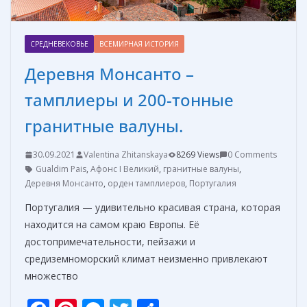
СРЕДНЕВЕКОВЬЕ
ВСЕМИРНАЯ ИСТОРИЯ
Деревня Монсанто –
тамплиеры и 200-тонные
гранитные валуны.
30.09.2021
Valentina Zhitanskaya
8269 Views
0 Comments
Gualdim Pais
,
Афонс I Великий
,
гранитные валуны
,
Деревня Монсанто
,
орден тамплиеров
,
Португалия
Португалия — удивительно красивая страна, которая
находится на самом краю Европы. Её
достопримечательности, пейзажи и
средиземноморский климат неизменно привлекают
множество