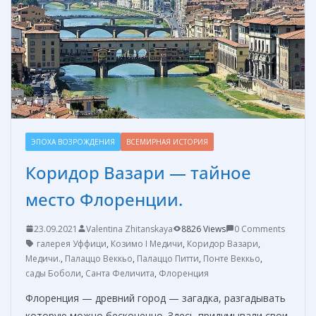
k
er
и
т
ь
ЭПОХА ВОЗРОЖДЕНИЯ
ВСЕМИРНАЯ ИСТОРИЯ
Коридор Вазари — тайное
место Флоренции.
23.09.2021
Valentina Zhitanskaya
8826 Views
0 Comments
галерея Уффици
,
Козимо I Медичи
,
Коридор Вазари
,
Медичи.
,
Палаццо Веккьо
,
Палаццо Питти
,
Понте Веккьо
,
сады Боболи
,
Санта Феличита
,
Флоренция
Флоренция — древний город — загадка, разгадывать
которую можно бесконечно. Здесь придумывали свои