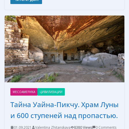
e
er
ss
itt
п
b
e
e
er
р
o
st
n
а
o
g
в
k
er
и
т
ь
МЕСОАМЕРИКА
ЦИВИЛИЗАЦИИ
Тайна Уайна-Пикчу. Храм Луны
и 600 ступеней над пропастью.
01.09.2021
Valentina Zhitanskaya
8380 Views
0 Comments