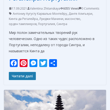
17.09.2021
Valentina Zhitanskaya
6055 Views
0 Comments
Антониу Аугусту Карвалью Монтейру
,
Данте Алигьери
,
Кинта да Регалейра
,
Луиджи Манини
,
масонство
,
орден тамплиеров
,
Португалия
,
Синтра
Мир полон замечательных творений рук
человеческих. Одно из таких чудес расположено в
Португалии, неподалеку от города Синтра, и
называется Кинта да
F
Pi
M
T
О
ac
nt
e
w
т
e
er
ss
itt
п
Читати далі
b
e
e
er
р
o
st
n
а
o
g
в