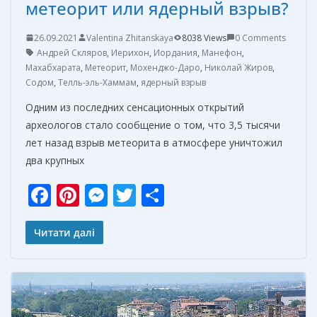
метеорит или ядерный взрыв?
26.09.2021
Valentina Zhitanskaya
8038 Views
0 Comments
Андрей Скляров
,
Иерихон
,
Иордания
,
Манефон
,
Махабхарата
,
Метеорит
,
Мохенджо-Даро
,
Николай Жиров
,
Содом
,
Телль-эль-Хаммам
,
ядерный взрыв
Одним из последних сенсационных открытий
археологов стало сообщение о том, что 3,5 тысячи
лет назад взрыв метеорита в атмосфере уничтожил
два крупных
F
Pi
M
T
О
ac
nt
e
w
т
e
er
ss
itt
п
Читати далі
b
e
e
er
р
o
st
n
а
o
g
в