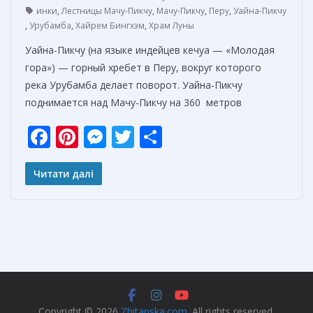
инки
,
Лестницы Мачу-Пикчу
,
Мачу-Пикчу
,
Перу
,
Уайна-Пикчу
,
Урубамба
,
Хайрем Бингхэм
,
Храм Луны
Уайна-Пикчу (на языке индейцев кечуа — «Молодая
гора») — горный хребет в Перу, вокруг которого
река Урубамба делает поворот. Уайна-Пикчу
поднимается над Мачу-Пикчу на 360 метров
F
Pi
M
T
О
ac
nt
e
w
т
e
er
ss
itt
п
Читати далі
b
e
e
er
р
o
st
n
а
o
g
в
k
er
и
т
Copyright © 2026
Zhitanska.com
. All rights reserved.