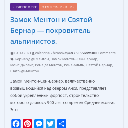
СРЕДНЕВЕКОВЬЕ
ВСЕМИРНАЯ ИСТОРИЯ
Замок Ментон и Святой
Бернар — покровитель
альпинистов.
19.09.2021
Valentina Zhitanskaya
7636 Views
0 Comments
Бернард де Ментон
,
Замок Ментон-Сен-Бернар
,
Монс Джовис
,
Рене де Ментон
,
Рона-Альпы
,
Святой Бернар
,
Шато-де-Ментон
Замок Ментон-Сен-Бернар, величественно
возвышающийся над озером Анси, представляет
собой укрепленный форпост, строительство
которого длилось 900 лет со времен Средневековья.
Это
F
Pi
M
T
О