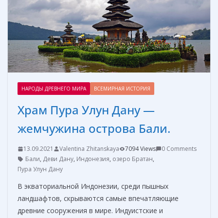
k
er
и
т
ь
НАРОДЫ ДРЕВНЕГО МИРА
ВСЕМИРНАЯ ИСТОРИЯ
Храм Пура Улун Дану —
жемчужина острова Бали.
13.09.2021
Valentina Zhitanskaya
7094 Views
0 Comments
Бали
,
Деви Дану
,
Индонезия
,
озеро Братан
,
Пура Улун Дану
В экваториальной Индонезии, среди пышных
ландшафтов, скрываются самые впечатляющие
древние сооружения в мире. Индуистские и