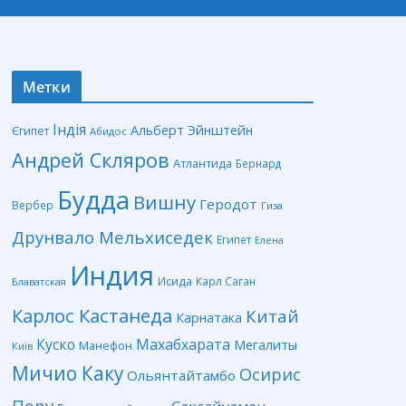
Метки
Індія
Альберт Эйнштейн
Єгипет
Абидос
Андрей Скляров
Атлантида
Бернард
Будда
Вишну
Геродот
Вербер
Гиза
Друнвало Мельхиседек
Египет
Елена
Индия
Исида
Карл Саган
Блаватская
Карлос Кастанеда
Китай
Карнатака
Куско
Махабхарата
Мегалиты
Манефон
Київ
Мичио Каку
Осирис
Ольянтайтамбо
Перу