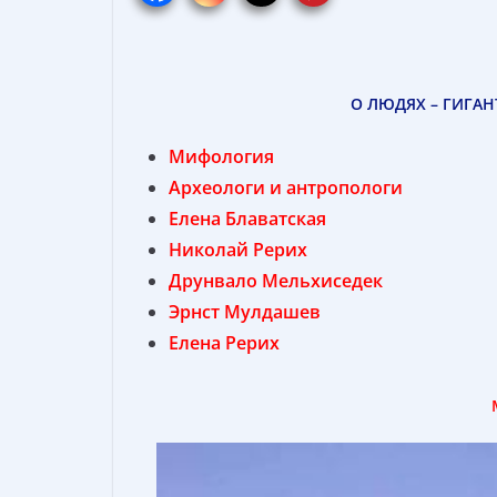
О ЛЮДЯХ – ГИГАН
Мифология
Археологи и антропологи
Елена Блаватская
Николай Рерих
Друнвало Мельхиседек
Эрнст Мулдашев
Елена Рерих