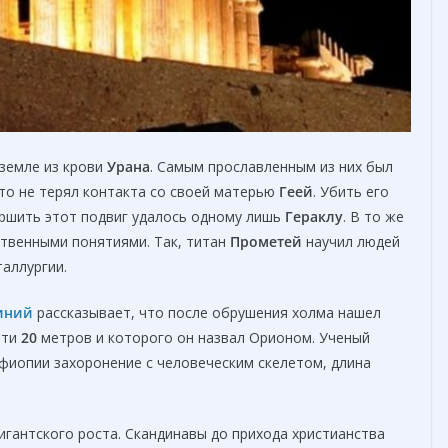
 земле из крови
Урана
. Самым прославленным из них был
что не терял контакта со своей матерью
Геей
. Убить его
ершить этот подвиг удалось одному лишь
Гераклу
. В то же
ственными понятиями. Так, титан
Прометей
научил людей
таллургии.
иний
рассказывает, что после обрушения холма нашел
чти
20
метров и которого он назвал Орионом. Ученый
фиопии захоронение с человеческим скелетом, длина
гантского роста. Скандинавы до прихода христианства