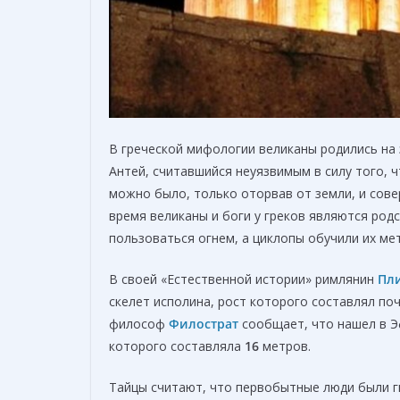
В греческой мифологии великаны родились на
Антей, считавшийся неуязвимым в силу того, 
можно было, только оторвав от земли, и сов
время великаны и боги у греков являются род
пользоваться огнем, а циклопы обучили их ме
В своей «Естественной истории» римлянин
Пл
скелет исполина, рост которого составлял по
философ
Филострат
сообщает, что нашел в Э
которого составляла
16
метров.
Тайцы считают, что первобытные люди были ги