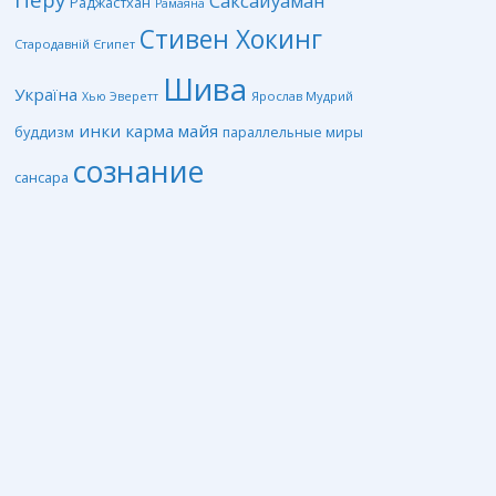
Саксайуаман
Раджастхан
Рамаяна
Стивен Хокинг
Стародавній Єгипет
Шива
Україна
Ярослав Мудрий
Хью Эверетт
инки
карма
майя
буддизм
параллельные миры
сознание
сансара