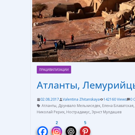
ПРАЦИВИЛИЗАЦИИ
Атланты, Лемурийцы
02.08.2017
Valentina Zhitanskaya
142160 Views
0 
Атланты
,
Друнвало Мельхиседек
,
Елена Блаватская
Николай Рерих
,
Нострадамус
,
Эрнст Мулдашев
2
5