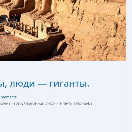
, люди — гиганты.
Comments
,
Елена Рерих
,
Лемурийцы
,
люди - гиганты
,
Мер-Ка-Ба
,