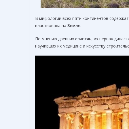
В мифологии всех пяти континентов содержатс
властвовала на
Земле
.
По мнению древних
египтян
, их первая динас
научивших их медицине и искусству строитель