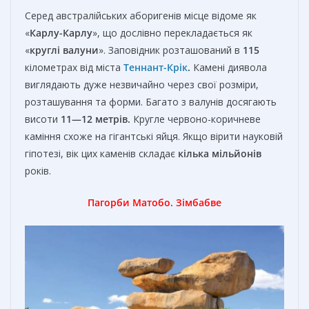
Серед австралійських аборигенів місце відоме як
«
Карлу-Карлу
», що дослівно перекладається як
«
круглі валуни
». Заповідник розташований в
115
кілометрах від міста
Теннант-Крік
.
Камені диявола
виглядають дуже незвичайно через свої розміри,
розташування та форми. Багато з валунів досягають
висоти
11—12 метрів.
Кругле червоно-коричневе
каміння схоже на гігантські яйця. Якщо вірити науковій
гіпотезі, вік цих каменів складає
кілька
мільйонів
років.
Пагорби Матобо. Зімбабве