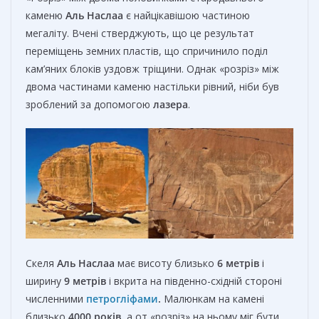
каменю
Аль Наслаа
є найцікавішою частиною
мегаліту. Вчені стверджують, що це результат
переміщень земних пластів, що спричинило поділ
кам’яних блоків уздовж тріщини. Однак «розріз» між
двома частинами каменю настільки рівний, ніби був
зроблений за допомогою
лазера
.
Скеля
Аль Наслаа
має висоту близько
6 метрів
і
ширину
9 метрів
і вкрита на південно-східній стороні
численними
петрогліфами
.
Малюнкам на камені
близько
4000 років
, а от «розріз» на ньому міг бути