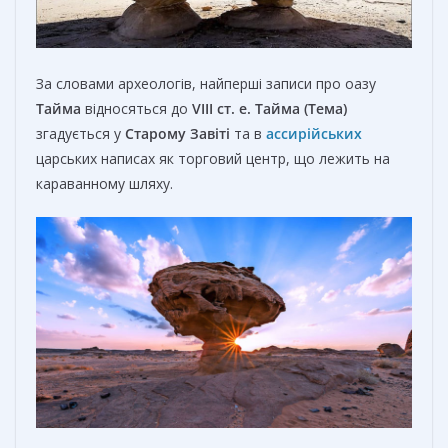
За словами археологів, найперші записи про оазу
Тайма
відносяться до
VIII ст. е.
Тайма (Тема)
згадується у
Старому Завіті
та в
ассирійських
царських написах як торговий центр, що лежить на
караванному шляху.