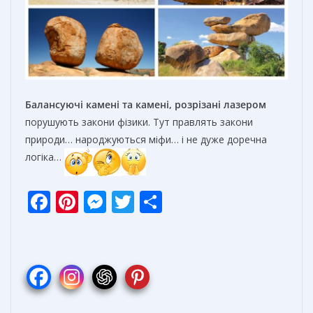
Балансуючі камені
та
камені, розрізані лазером
порушують закони фізики. Тут правлять закони
природи… народжуються міфи… і не дуже доречна
логіка…
F
Pi
M
T
О
ac
nt
e
w
т
e
er
ss
itt
п
b
e
e
er
р
o
st
n
а