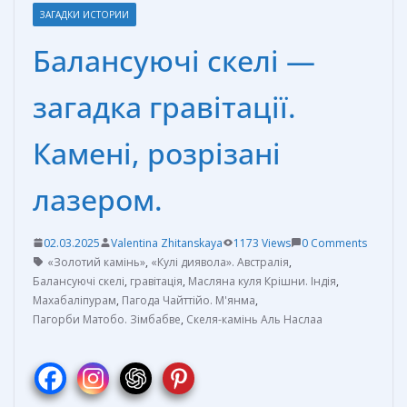
ЗАГАДКИ ИСТОРИИ
Балансуючі скелі —
загадка гравітації.
Камені, розрізані
лазером.
02.03.2025
Valentina Zhitanskaya
1173 Views
0 Comments
«Золотий камінь»
,
«Кулі диявола». Австралія
,
Балансуючі скелі
,
гравітація
,
Масляна куля Крішни. Індія
,
Махабаліпурам
,
Пагода Чайттійо. М'янма
,
Пагорби Матобо. Зімбабве
,
Скеля-камінь Аль Наслаа