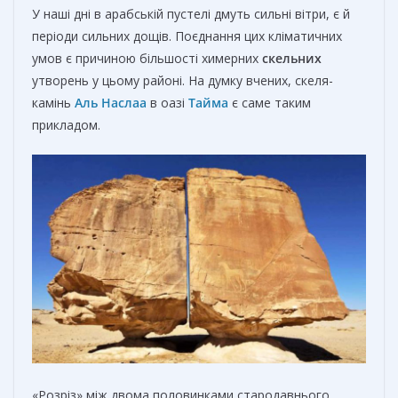
У наші дні в арабській пустелі дмуть сильні вітри, є й
періоди сильних дощів. Поєднання цих кліматичних
умов є причиною більшості химерних
скельних
утворень у цьому районі. На думку вчених, скеля-
камінь
Аль Наслаа
в оазі
Тайма
є саме таким
прикладом.
«Розріз» між двома половинками стародавнього