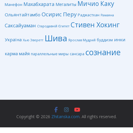
Мичио Каку
Махабхарата
Мегалиты
Манефон
Перу
Осирис
Ольянтайтамбо
Раджастхан
Рамаяна
Стивен Хокинг
Саксайуаман
Стародавній Єгипет
Шива
Україна
инки
буддизм
Ярослав Мудрий
Хью Эверетт
сознание
карма
майя
сансара
параллельные миры
Copyright © 2026
Zhitanska.com
. All rights reserved.
Privacy Policy