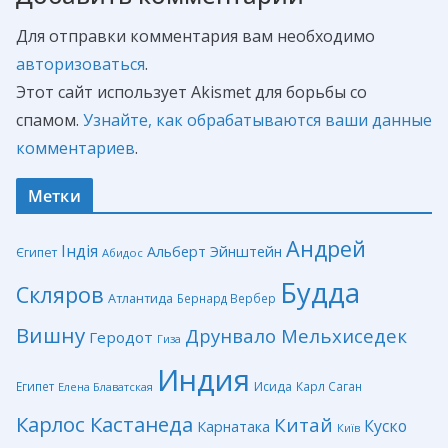
Для отправки комментария вам необходимо
авторизоваться
.
Этот сайт использует Akismet для борьбы со
спамом.
Узнайте, как обрабатываются ваши данные
комментариев
.
Метки
Андрей
Індія
Альберт Эйнштейн
Єгипет
Абидос
Будда
Скляров
Атлантида
Бернард Вербер
Вишну
Друнвало Мельхиседек
Геродот
Гиза
Индия
Египет
Исида
Карл Саган
Елена Блаватская
Карлос Кастанеда
Китай
Куско
Карнатака
Київ