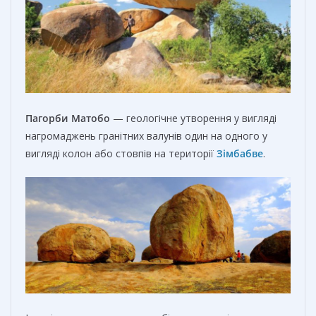
Пагорби Матобо
— геологічне утворення у вигляді
нагромаджень гранітних валунів один на одного у
вигляді колон або стовпів на території
Зімбабве
.