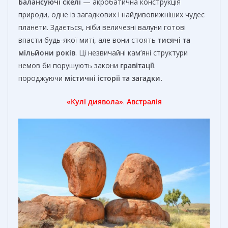
Балансуючі
скел
і
— акробатична конструкція
природи, одне із загадкових і найдивовижніших чудес
планети. Здається, ніби величезні валуни готові
впасти будь-якої миті, але вони стоять
тисячі та
мільйони років
. Ці незвичайні кам’яні структури
немов би порушують закони
гравітації
.
породжуючи
містичні історії та загадки
.
«Кулі диявола»
.
Австралія