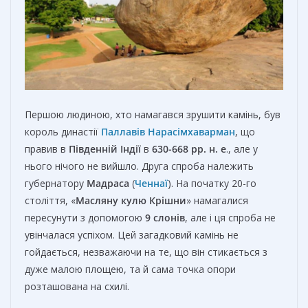
Першою людиною, хто намагався зрушити камінь, був
король династії
Паллавів
Нарасімхаварман
, що
правив в
Південній Індії
в
630-668 рр. н. е
., але у
нього нічого не вийшло. Друга спроба належить
губернатору
Мадраса
(
Ченнаї
). На початку 20-го
століття, «
Масляну кулю Крішни
» намагалися
пересунути з допомогою
9 слонів
, але і ця спроба не
увінчалася успіхом. Цей загадковий камінь не
гойдається, незважаючи на те, що він стикається з
дуже малою площею, та й сама точка опори
розташована на схилі.