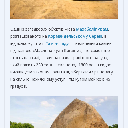
Один із загадкових об’єктів міста
Махабаліпурам
,
розташованого на
Кормандельському березі
, в
індійському штаті
Таміл-Наду
— величезний камінь
під назвою «
Масляна куля Крішни
», що самотньо
стоїть на схилі, — дивна назва гранітного валуна,
який важить
250
тонн
і вже понад
1300
років кидає
виклик усім законам гравітації, зберігаючи рівновагу
на сильно нахиленому уступі, під кутом майже в
45
градусів.