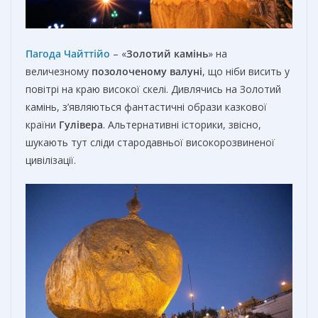
Пагода Чайттійо
– «
Золотий камінь
» на
величезному
позолоченому
валуні
, що ніби висить у
повітрі на краю високої скелі. Дивлячись на Золотий
камінь, з’являються фантастичні образи казкової
країни
Гулівера
. Альтернативні історики, звісно,
шукають тут сліди стародавньої високорозвиненої
цивілізації.