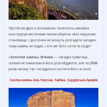
Протягом двох з половиною тисячоліть масивна
конструкція містичним чином зберігає своє нерухоме
становище. І досі вчені не можуть розгадати загадки:
чому камінь не падає, і хто міг його затягти сюди?
«
Золотий камінь
»
М’янми
— загадка гравітації,
скільки не намагалися його розгойдувати, але за
2500
років нікому так і не вдалося скотити його зі скелі.
Скеля-камінь
Аль Наслаа.
Тайма.
Саудівська Аравія