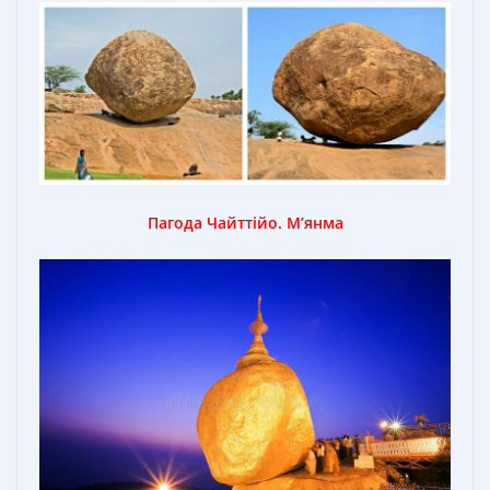
Пагода Чайттійо. М’янма