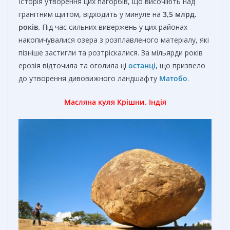
Історія утворення цих пагорбів, що височіють над
гранітним щитом, відходить у минуле на
3,5 млрд.
років.
Під час сильних вивержень у цих районах
накопичувалися озера з розплавленого матеріалу, які
пізніше застигли та розтріскалися. За мільярди років
ерозія відточила та оголила ці
останці
, що призвело
до утворення дивовижного ландшафту
Матобо
.
Масляна куля Крішни. Індія