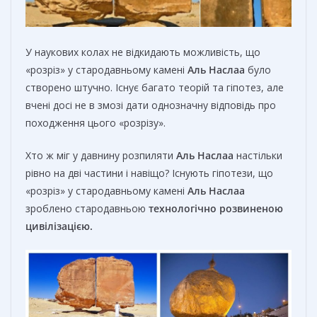
У наукових колах не відкидають можливість, що
«розріз» у стародавньому камені
Аль Наслаа
було
створено штучно. Існує багато теорій та гіпотез, але
вчені досі не в змозі дати однозначну відповідь про
походження цього «розрізу».
Хто ж міг у давнину розпиляти
Аль Наслаа
настільки
рівно на дві частини і навіщо? Існують гіпотези, що
«розріз» у стародавньому камені
Аль Наслаа
зроблено стародавньою
технологічно розвиненою
цивілізацією.