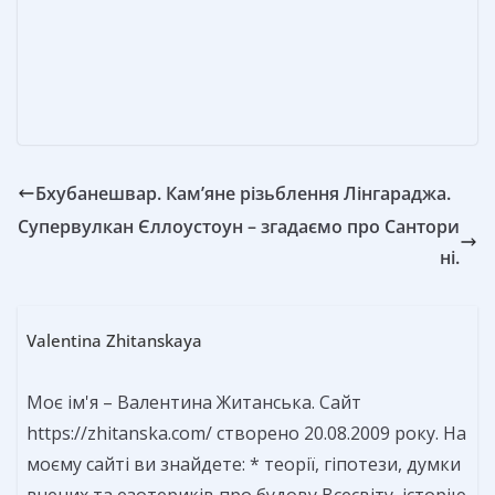
o
g
в
k
er
и
т
ь
Бхубанешвар. Кам’яне різьблення Лінгараджа.
Супервулкан Єллоустоун – згадаємо про Сантори
ні.
Valentina Zhitanskaya
Моє ім'я – Валентина Житанська. Сайт
https://zhitanska.com/ створено 20.08.2009 року. На
моєму сайті ви знайдете: * теорії, гіпотези, думки
вчених та езотериків про будову Всесвіту, історію