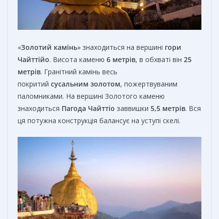
«
Золотий камінь
» знаходиться на вершині
гори
Чайттійо
. Висота каменю
6 метрів
, в обхваті він
25
метрів
. Гранітний камінь весь
покритий
сусальним
золотом
, пожертвуваним
паломниками. На вершині Золотого каменю
знаходиться
Пагода Чайттіо
заввишки
5,5 метрів
. Вся
ця потужна конструкція балансує на уступі скелі.