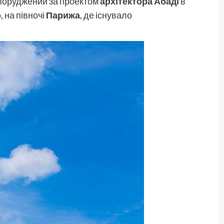
споруджений за проектом
архітектора
Абаді
в
р
, на півночі
Парижа
, де існувало