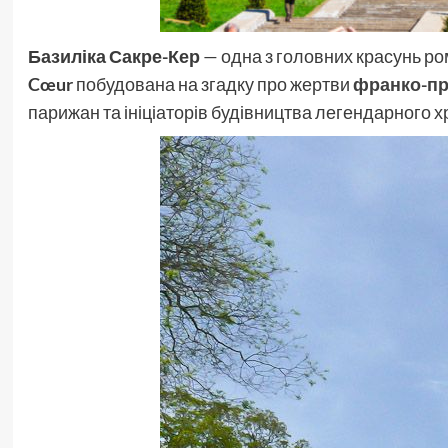
Базиліка Сакре-Кер
— одна з головних красунь ро
Cœur
побудована на згадку про жертви
франко-пр
парижан та ініціаторів будівництва легендарного х