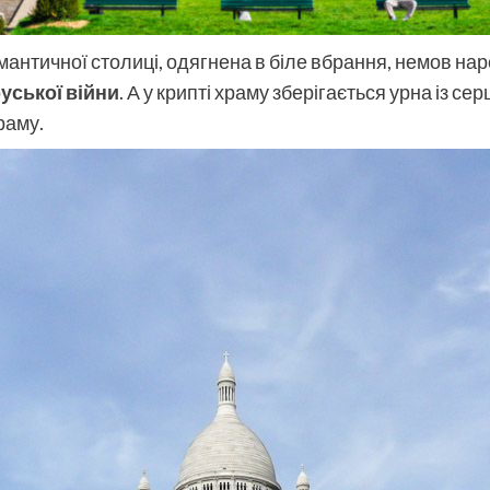
мантичної столиці, одягнена в біле вбрання, немов на
уської війни
. А у крипті храму зберігається урна із се
раму.