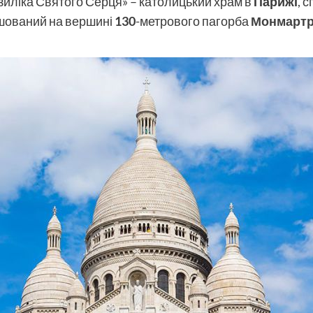
зиліка Святого Серця» – католицький храм в
Парижі
, 
шований на вершині
130
-метрового пагорба
Монмарт