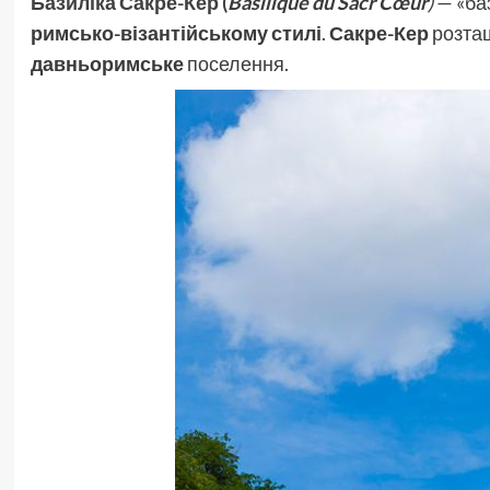
Базиліка Сакре-Кер
(
Basilique du Sacr Cœur
)
— «ба
римсько-візантійському стилі
.
Сакре-Кер
розта
давньоримське
поселення.