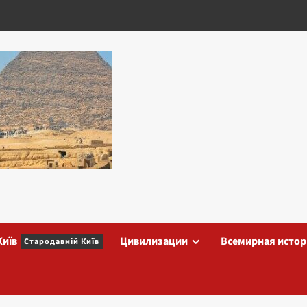
Київ
Цивилизации
Всемирная истор
Стародавній Київ