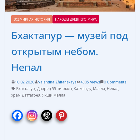
ВСЕМИРНАЯ ИСТОРИЯ
НАРОДЫ ДРЕВНЕГО МИРА
Бхактапур — музей под
открытым небом.
Непал
10.02.2020
Valentina Zhitanskaya
4305 Views
0 Comments
Бхактапур
,
Дворец 55-ти окон
,
Катманду
,
Малла
,
Непал
,
храм Даттатрея
,
Якши Малла