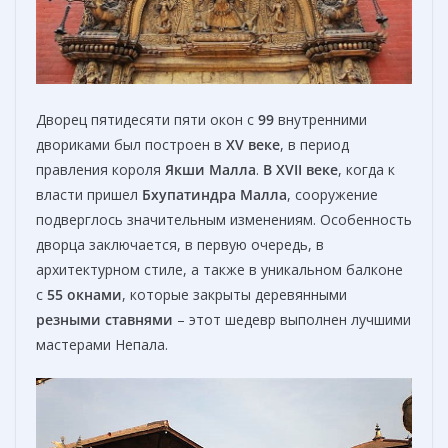
Дворец пятидесяти пяти окон с
99
внутренними
двориками был построен в
XV веке
, в период
правления короля
Якши Малл
а
.
В XVII веке
, когда к
власти пришел
Бхупатиндра Малла
, сооружение
подверглось значительным изменениям. Особенность
дворца заключается, в первую очередь, в
архитектурном стиле, а также в уникальном балконе
с
55 окнами
, которые закрыты деревянными
резными ставнями
– этот шедевр выполнен лучшими
мастерами Непала.