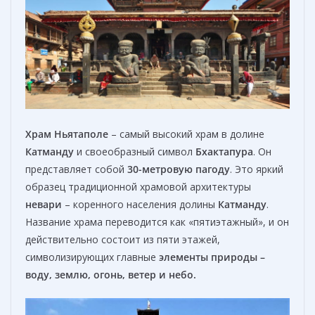
Храм Ньятаполе
– самый высокий храм в долине
Катманду
и своеобразный символ
Бхактапур
а
. Он
представляет собой
30-метровую пагоду
. Это яркий
образец традиционной храмовой архитектуры
невари
– коренного населения долины
Катманду
.
Название храма переводится как «пятиэтажный», и он
действительно состоит из пяти этажей,
символизирующих главные
элементы природы –
воду, землю, огонь, ветер и небо.