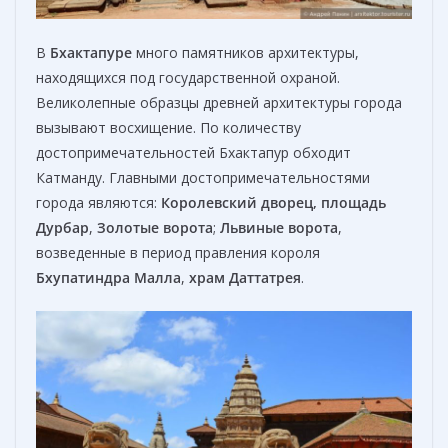
В
Бхактапуре
много памятников архитектуры,
находящихся под государственной охраной.
Великолепные образцы древней архитектуры города
вызывают восхищение. По количеству
достопримечательностей Бхактапур обходит
Катманду. Главными достопримечательностями
города являются:
Королевский дворец
,
п
лощадь
Дурбар
,
Золотые ворота
;
Львиные ворота
,
возведенные в период правления короля
Бхупатиндра Малла
,
храм Даттатрея
.