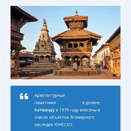
Архитектурные
памятники
Бхактапура
в долине
Катманду
в 1979 году внесены в
список объектов Всемирного
наследия ЮНЕСКО.