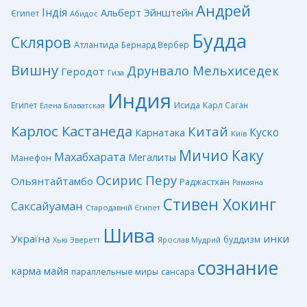
Андрей
Індія
Альберт Эйнштейн
Єгипет
Абидос
Будда
Скляров
Атлантида
Бернард Вербер
Вишну
Друнвало Мельхиседек
Геродот
Гиза
Индия
Египет
Исида
Карл Саган
Елена Блаватская
Карлос Кастанеда
Китай
Куско
Карнатака
Київ
Мичио Каку
Махабхарата
Мегалиты
Манефон
Перу
Осирис
Ольянтайтамбо
Раджастхан
Рамаяна
Стивен Хокинг
Саксайуаман
Стародавній Єгипет
Шива
Україна
инки
буддизм
Ярослав Мудрий
Хью Эверетт
сознание
карма
майя
сансара
параллельные миры