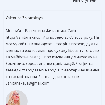
ные ступени.
Valentina Zhitanskaya
Моє ім'я – Валентина Житанська. Сайт
https://zhitanska.com/ створено 20.08.2009 року. На
моєму сайті ви знайдете: * теорії, гіпотези, думки
вчених та езотериків про будову Всесвіту, історію
та майбутнє Землі; * про існування у минулому на
Землі високорозвинених цивілізацій; * міфи та
легенди стародавніх народів; * езотеричні вчення
та таємні знання. * e-mail для контактів:
vzhitanskaya@gmail.com