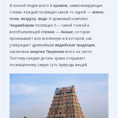
В южной Индии всего
5
храмов
, символизирующих
стихии. Каждый посвящён какой-то одной —
земле,
огню, воздуху, воде
. А храмовый комплекс
Чидамбарам
посвящён 5— самой тонкой и
всеобъемлющей
стихии
—
Акаше
, которая
пронизывает всю вселенную и в которой, как
утверждает древнейшая
ведийская традиция
,
заключена
энергия Творения
всего на свете.
Поэтому каждая деталь храма открывает
посвящённому самую суть природы вещей.