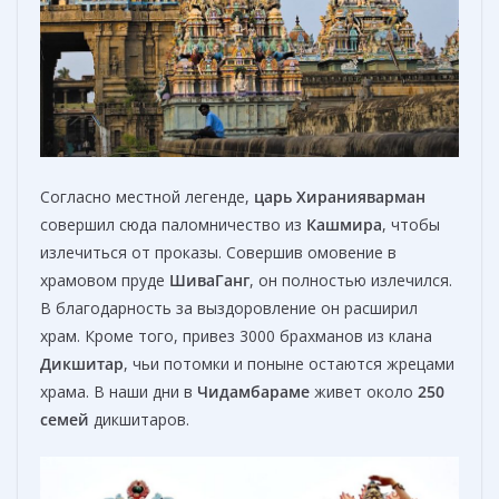
Согласно местной легенде,
царь Хиранияварман
совершил сюда паломничество из
Кашмира
, чтобы
излечиться от проказы. Совершив омовение в
храмовом пруде
ШиваГанг
, он полностью излечился.
В благодарность за выздоровление он расширил
храм. Кроме того, привез 3000 брахманов из клана
Дикшитар
, чьи потомки и поныне остаются жрецами
храма. В наши дни в
Чидамбараме
живет около
2
50
семей
дикшитаров.