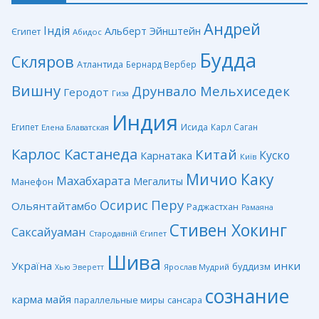
Андрей
Індія
Альберт Эйнштейн
Єгипет
Абидос
Будда
Скляров
Атлантида
Бернард Вербер
Вишну
Друнвало Мельхиседек
Геродот
Гиза
Индия
Египет
Исида
Карл Саган
Елена Блаватская
Карлос Кастанеда
Китай
Куско
Карнатака
Київ
Мичио Каку
Махабхарата
Мегалиты
Манефон
Перу
Осирис
Ольянтайтамбо
Раджастхан
Рамаяна
Стивен Хокинг
Саксайуаман
Стародавній Єгипет
Шива
Україна
инки
буддизм
Ярослав Мудрий
Хью Эверетт
сознание
карма
майя
сансара
параллельные миры