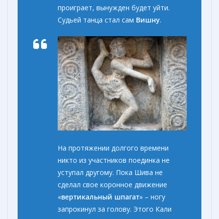
проиграет, вынужден будет уйти.
Судьей танца стал сам
Вишну
.
На протяжении долгого времени
никто из участников поединка не
уступал другому. Пока Шива не
сделал свое коронное движение
«
вертикальный шпагат
» – ногу
запрокинул за голову. Этого Кали