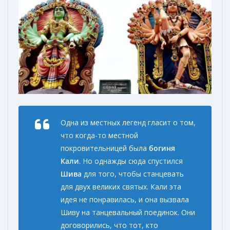
Одна из местных легенд гласит о том,
что когда-то местной
покровительницей была
богиня
Кали
. Но однажды сюда спустился
Шива
для того, чтобы станцевать
для двух великих святых. Кали эта
идея не понравилась, и она вызвала
Шиву на танцевальный поединок. Они
договорились, что тот, кто