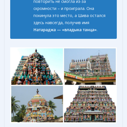
повторить не смогла из-за
скромности – и проиграла. Она
покинула это место, а Шива остался
здесь навсегда, получив имя
Натараджа —
«
владыка танца
»
.