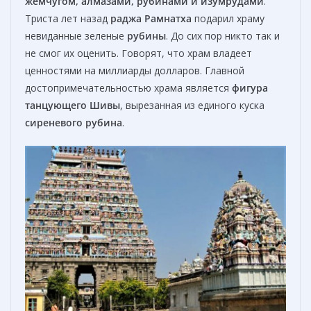
жемчугом, алмазами, рубинами и изумрудами
.
Триста лет назад
раджа Рамнатха
подарил храму
невиданные зеленые
рубины
. До сих пор никто так и
не смог их оценить. Говорят, что храм владеет
ценностями на миллиарды долларов. Главной
достопримечательностью храма является
фигура
танцующего Шивы
, вырезанная из единого куска
сиреневого рубина
.