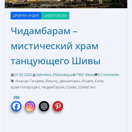
ДРЕВНЯЯ ИНДИЯ
ЦИВИЛИЗАЦИИ
Чидамбарам –
мистический храм
танцующего Шивы
01.02.2020
Valentina Zhitanskaya
7902 Views
0 Comments
Ананда Тандава
,
Вишну
,
дикшитары
,
Индия
,
Кали
,
храм Натараджа
,
Чидамбарам
,
Шива
,
ШиваГанг
290