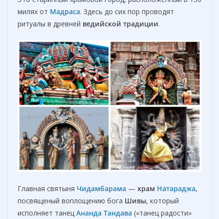
милях от
Мадраса
. Здесь до сих пор проводят
ритуалы в древней
ведийской традиции
.
Главная святыня
Чидамбарам
а
—
храм
Натараджа
,
посвященый воплощению бога
Шивы
, который
исполняет танец
Ананда Тандава
(«танец радости»