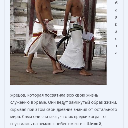
б
а
я
к
а
с
т
а
жрецов, которая посвятила всю свою жизнь
служению в храме. Они ведут замкнутый образ жизни,
скрывая при этом свои древние знания от остального
мира. Сами они считают, что их предки когда-то
спустились на землю с небес вместе с
Шивой
,