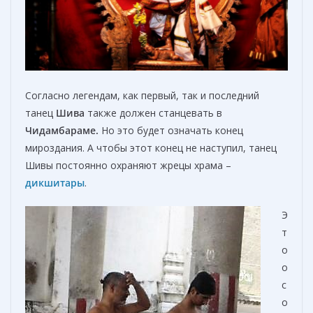
Согласно легендам, как первый, так и последний
танец
Шива
также должен станцевать в
Чидамбараме.
Но это будет означать конец
мироздания. А чтобы этот конец не наступил, танец
Шивы постоянно охраняют жрецы храма –
дикшитары
.
Э
т
о
о
с
о