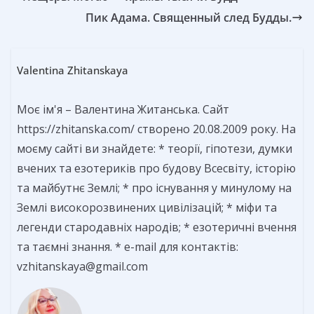
Пик Адама. Священный след Будды.
Valentina Zhitanskaya
Моє ім'я – Валентина Житанська. Сайт
https://zhitanska.com/ створено 20.08.2009 року. На
моєму сайті ви знайдете: * теорії, гіпотези, думки
вчених та езотериків про будову Всесвіту, історію
та майбутнє Землі; * про існування у минулому на
Землі високорозвинених цивілізацій; * міфи та
легенди стародавніх народів; * езотеричні вчення
та таємні знання. * e-mail для контактів:
vzhitanskaya@gmail.com