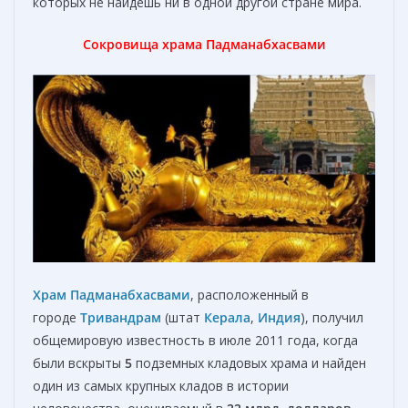
которых не найдешь ни в одной другой стране мира.
Сокровища храма Падманабхасвами
Храм Падманабхасвами
, расположенный в
городе
Тривандрам
(штат
Керала
,
Индия
), получил
общемировую известность в июле 2011 года, когда
были вскрыты
5
подземных кладовых храма и найден
один из самых крупных кладов в истории