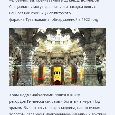
человечества, оцениваемый в
22 млрд. долларов
.
Специалисты могут сравнить эти находки лишь с
ценностями гробницы египетского
фараона
Тутанхамона
, обнаруженной в 1922 году.
Храм Падманабхасвами
вошёл в Книгу
рекордов
Гиннесса
как самый богатый в мире. Под
храмом была открыта сокровищница, наполненная
золотом, серебром, драгоценными камнями и другими