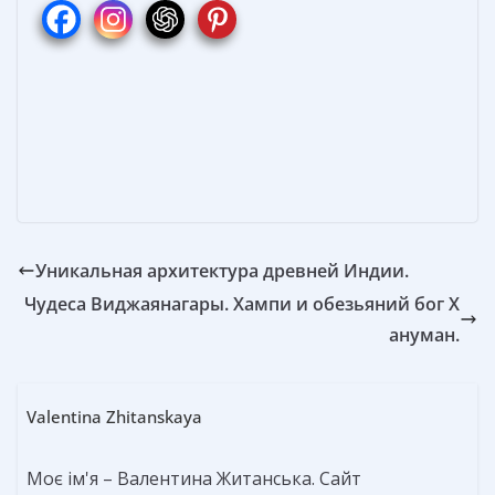
b
e
e
er
р
o
st
n
а
o
g
в
k
er
и
т
ь
Уникальная архитектура древней Индии.
Чудеса Виджаянагары. Хампи и обезьяний бог Х
ануман.
Valentina Zhitanskaya
Моє ім'я – Валентина Житанська. Сайт