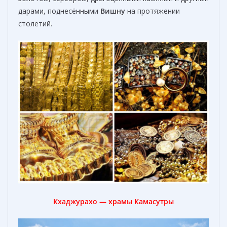
дарами, поднесёнными
Вишну
на протяжении
столетий.
Кхаджурахо — храмы Камасутры