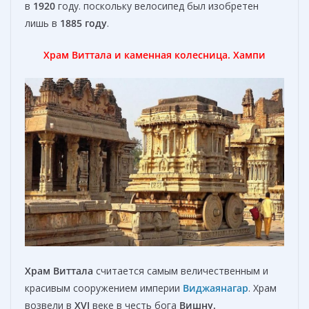
в
1920
году. поскольку велосипед был изобретен
лишь в
1885 году
.
Храм Виттала и каменная колесница. Хампи
Храм Виттала
считается самым величественным и
красивым сооружением империи
Виджаянагар
. Храм
возвели в
XVI
веке в честь бога
Вишну
.