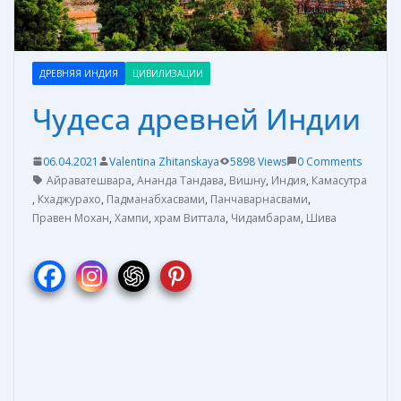
ДРЕВНЯЯ ИНДИЯ
ЦИВИЛИЗАЦИИ
Чудеса древней Индии
06.04.2021
Valentina Zhitanskaya
5898 Views
0 Comments
Айраватешвара
,
Ананда Тандава
,
Вишну
,
Индия
,
Камасутра
,
Кхаджурахо
,
Падманабхасвами
,
Панчаварнасвами
,
Правен Мохан
,
Хампи
,
храм Виттала
,
Чидамбарам
,
Шива