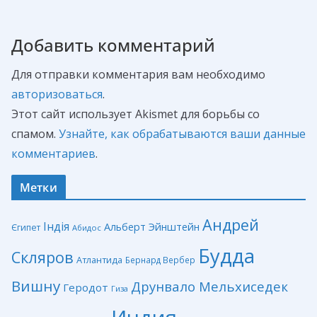
Добавить комментарий
Для отправки комментария вам необходимо
авторизоваться
.
Этот сайт использует Akismet для борьбы со
спамом.
Узнайте, как обрабатываются ваши данные
комментариев
.
Метки
Андрей
Індія
Альберт Эйнштейн
Єгипет
Абидос
Будда
Скляров
Атлантида
Бернард Вербер
Вишну
Друнвало Мельхиседек
Геродот
Гиза