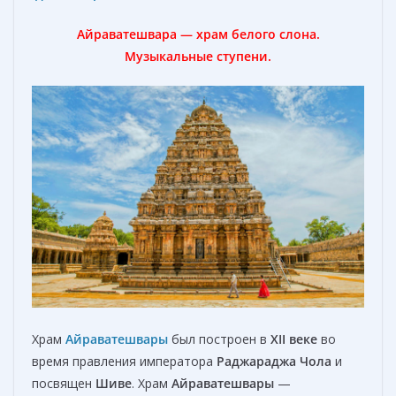
Айраватешвара — храм белого слона.
Музыкальные ступени.
Храм
Айраватешвары
был построен в
XII веке
во
время правления императора
Раджараджа Чола
и
посвящен
Шиве
. Храм
Айраватешвары
—