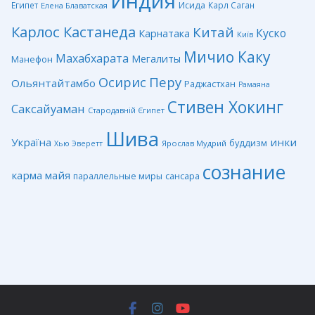
Индия
Египет
Исида
Карл Саган
Елена Блаватская
Карлос Кастанеда
Китай
Куско
Карнатака
Київ
Мичио Каку
Махабхарата
Мегалиты
Манефон
Перу
Осирис
Ольянтайтамбо
Раджастхан
Рамаяна
Стивен Хокинг
Саксайуаман
Стародавній Єгипет
Шива
Україна
инки
буддизм
Ярослав Мудрий
Хью Эверетт
сознание
карма
майя
сансара
параллельные миры