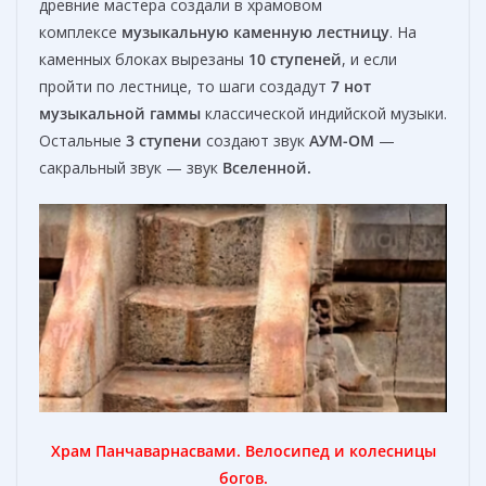
древние мастера создали в храмовом
комплексе
музыкальную каменную лестницу
. На
каменных блоках вырезаны
10
ступеней
, и если
пройти по лестнице, то шаги создадут
7 нот
музыкальной гаммы
классической индийской музыки.
Остальные
3 ступени
создают звук
АУМ-ОМ
—
сакральный звук — звук
Вселенной.
Храм Панчаварнасвами. Велосипед и колесницы
богов.