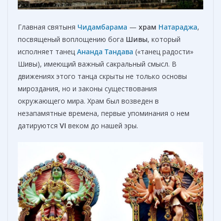
Главная святыня
Чидамбарам
а
—
храм
Натараджа
,
посвященый воплощению бога
Шивы
, который
исполняет танец
Ананда Тандава
(«танец радости»
Шивы), имеющий важный сакральный смысл. В
движениях этого танца скрыты не только основы
мироздания, но и законы существования
окружающего мира. Храм был возведен в
незапамятные времена, первые упоминания о нем
датируются
VI
веком до нашей эры.