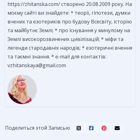
https://zhitanska.com/ створено 20.08.2009 року. На
моєму сайті ви знайдете: * теорії, гіпотези, думки
вчених та езотериків про будову Всесвіту, історію
та майбутнє Землі; * про існування у минулому на
Землі високорозвинених цивілізацій; * міфи та
легенди стародавніх народів; * езотеричні вчення
та таємні знання. * e-mail для контактів:
vzhitanskaya@gmail.com
Поделиться этой Записью