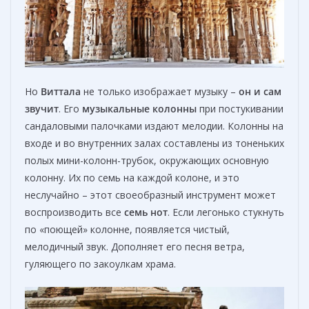
Но
Виттала
не только изображает музыку –
он и сам
звучит
. Его
музыкальны
е
колонны
при постукивании
сандаловыми палочками издают мелодии. Колонны на
входе и во внутренних залах составлены из тоненьких
полых мини-колонн-трубок, окружающих основную
колонну. Их по семь на каждой колоне, и это
неслучайно – этот своеобразный инструмент может
воспроизводить все
семь нот
. Если легонько стукнуть
по «поющей» колонне, появляется чистый,
мелодичный звук. Дополняет его песня ветра,
гуляющего по закоулкам храма.