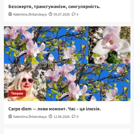
Безсмертя, трансгуманізм, сингулярність.
Valentina Zhitanskaya
05.07.2026
0
Теории
Carpe diem — лови момент. Час – це ілюзія.
Valentina Zhitanskaya
12.06.2026
0