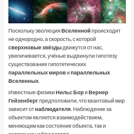
Поскольку эволюция
Вселенной
происходит
не однородно, а скорость, с которой
сверхновые звёзды
движутся от нас,
увеличивается, учёные выдвинули гипотезу
существования гипотетических
параллельных миров
и
параллельных
Вселенных
.
Известные физики
Нильс Бор
и
Вернер
Гейзенберг
предположили, что квантовый мир
зависит от
наблюдателя
. Наблюдение за
объектом является взаимодействием,
меняющим как состояние объекта, так и