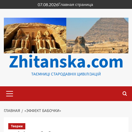
Перейти
Главная страница
07.08.2026
к
содержимому
Zhitanska.com
ТАЄМНИЦІ СТАРОДАВНІХ ЦИВІЛІЗАЦІЙ
Основное
меню
ГЛАВНАЯ
«ЭФФЕКТ БАБОЧКИ»
Теории