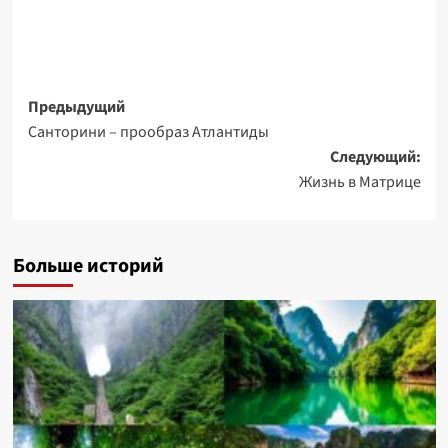
Навигация
Предыдущий
Санторини – прообраз Атлантиды
записи
Следующий:
Жизнь в Матрице
Больше историй