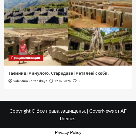
Працивилизации
Таємниці минулого. Стародавні металеві скоби.
Valentina Zhitanskaya
22.07.2026
0
Copyright © Все права защищены.
|
CoverNews
от AF
themes.
Privacy Policy