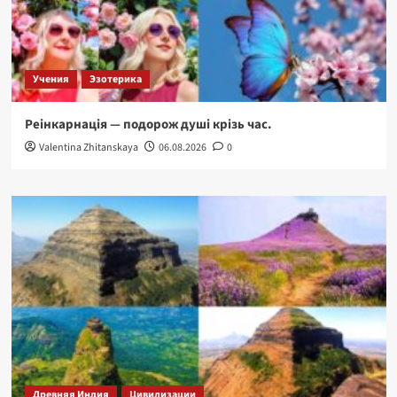
Учения
Эзотерика
Реінкарнація — подорож душі крізь час.
Valentina Zhitanskaya
06.08.2026
0
Древняя Индия
Цивилизации