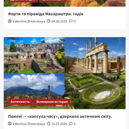
Форти та піраміда Махараштри. Індія
Valentina Zhitanskaya
04.08.2026
0
Античность
Всемирная история
Помпеї — «капсула часу», дзеркало античного світу.
Valentina Zhitanskaya
31.07.2026
0