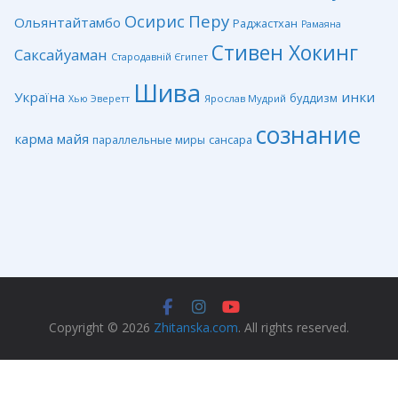
Перу
Осирис
Ольянтайтамбо
Раджастхан
Рамаяна
Стивен Хокинг
Саксайуаман
Стародавній Єгипет
Шива
Україна
инки
буддизм
Ярослав Мудрий
Хью Эверетт
сознание
карма
майя
сансара
параллельные миры
Copyright © 2026
Zhitanska.com
. All rights reserved.
Privacy Policy