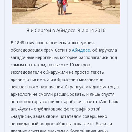
Я и Сергей в Абидосе. 9 июня 2016
В 1848 году археологическая экспедиция,
обследовавшая храм
Сети I
в
Абидосе
, обнаружила
загадочные иероглифы, которые располагались под
самым потолком, на высоте 10 метров.
Исследователи обнаружили не просто тексты
древнего письма, а изображения механизмов
неизвестного назначения. Странную «надпись» тогда
археологи не смогли расшифровать, и лишь спустя
почти полторы сотни лет арабская газета «Аш Шарк
аль-Аусат» опубликовала фотографию этой
«надписи», задав своим читателям совершенно
неожиданный вопрос: «Как вы полагаете: были ли
древние египтяне знакомы с боевой авиацией?»