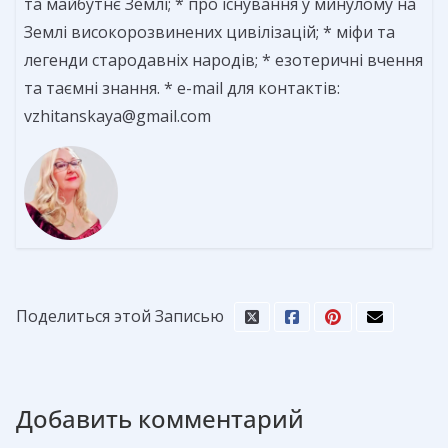
та майбутнє Землі; * про існування у минулому на
Землі високорозвинених цивілізацій; * міфи та
легенди стародавніх народів; * езотеричні вчення
та таємні знання. * e-mail для контактів:
vzhitanskaya@gmail.com
Поделиться этой Записью
Добавить комментарий