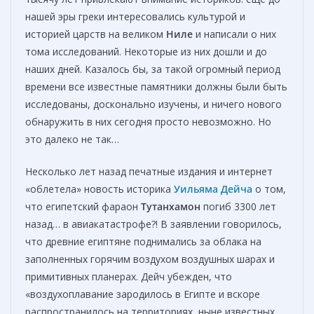
нашей эры греки интересовались культурой и
историей царств на великом
Ниле
и написали о них
тома исследований. Некоторые из них дошли и до
наших дней. Казалось бы, за такой огромный период
времени все известные памятники должны были быть
исследованы, досконально изучены, и ничего нового
обнаружить в них сегодня просто невозможно. Но
это далеко не так…
Несколько лет назад печатные издания и интернет
«облетела» новость историка
Уильяма Дейча
о том,
что египетский фараон
Тутанхамон
погиб 3300 лет
назад… в авиакатастрофе?! В заявлении говорилось,
что древние египтяне поднимались за облака на
заполненных горячим воздухом воздушных шарах и
примитивных планерах. Дейч убежден, что
«воздухоплавание зародилось в Египте и вскоре
распространилось на территориях, ныне известных