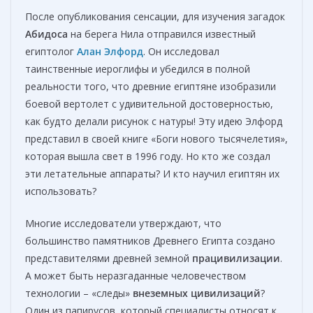
После опубликования сенсации, для изучения загадок
Абидоса
на берега Нила отправился известный
египтолог
Алан Элфорд
. Он исследовал
таинственные иероглифы и убедился в полной
реальности того, что древние египтяне изобразили
боевой вертолет с удивительной достоверностью,
как будто делали рисунок с натуры! Эту идею Элфорд
представил в своей книге «Боги нового тысячелетия»,
которая вышла свет в 1996 году. Но кто же создал
эти летательные аппараты? И кто научил египтян их
использовать?
Многие исследователи утверждают, что
большинство памятников Древнего Египта создано
представителями древней земной
працивилизации
.
А может быть неразгаданные человечеством
технологии – «следы»
внеземных цивилизаций
?
Один из папирусов, который специалисты относят к