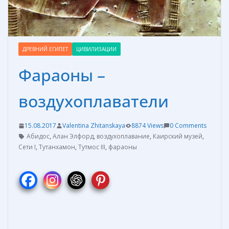
ДРЕВНИЙ ЕГИПЕТ
ЦИВИЛИЗАЦИИ
Фараоны –
воздухоплаватели
15.08.2017
Valentina Zhitanskaya
8874 Views
0 Comments
Абидос
,
Алан Элфорд
,
воздухоплавание
,
Каирский музей
,
Сети I
,
Тутанхамон
,
Тутмос III
,
фараоны