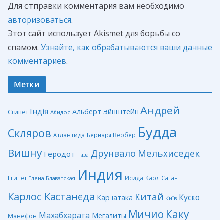
Для отправки комментария вам необходимо
авторизоваться
.
Этот сайт использует Akismet для борьбы со
спамом.
Узнайте, как обрабатываются ваши данные
комментариев
.
Метки
Андрей
Індія
Альберт Эйнштейн
Єгипет
Абидос
Будда
Скляров
Атлантида
Бернард Вербер
Вишну
Друнвало Мельхиседек
Геродот
Гиза
Индия
Египет
Исида
Карл Саган
Елена Блаватская
Карлос Кастанеда
Китай
Куско
Карнатака
Київ
Мичио Каку
Махабхарата
Мегалиты
Манефон