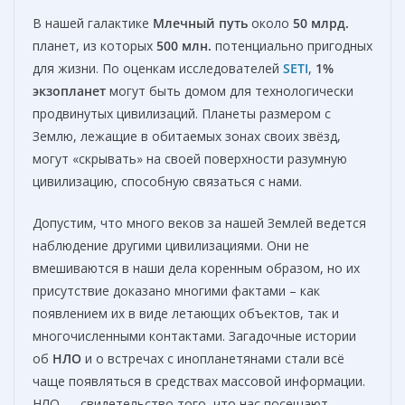
В нашей галактике
Млечный путь
около
50 млрд.
планет, из которых
500
млн.
потенциально пригодных
для жизни. По оценкам исследователей
SETI
,
1%
экзопланет
могут быть домом для технологически
продвинутых цивилизаций. Планеты размером с
Землю, лежащие в обитаемых зонах своих звёзд,
могут «скрывать» на своей поверхности разумную
цивилизацию, способную связаться с нами.
Допустим, что много веков за нашей Землей ведется
наблюдение другими цивилизациями. Они не
вмешиваются в наши дела коренным образом, но их
присутствие доказано многими фактами – как
появлением их в виде летающих объектов, так и
многочисленными контактами. Загадочные истории
об
НЛО
и о встречах с инопланетянами стали всё
чаще появляться в средствах массовой информации.
НЛО — свидетельство того, что нас посещают