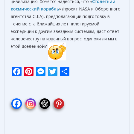
цивилизацию. Хочется надеяться, что «
Столетний
космический корабль
» (проект NASA и Оборонного
агентства США), предполагающий подготовку в
течение ста ближайших лет пилотируемой
экспедиции к другим звёздным системам, даст ответ
человечеству на извечный вопрос: одиноки ли мы в
этой
Вселенной
?
F
Pi
M
T
О
ac
nt
e
w
т
e
er
ss
itt
п
b
e
e
er
р
o
st
n
а
o
g
в
k
er
и