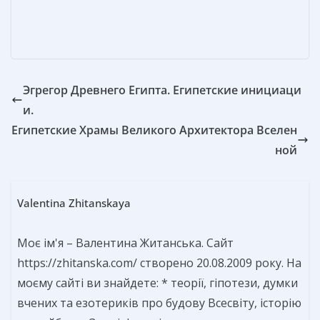
т
ь
Эгрегор Древнего Египта. Египетские инициаци
и.
Египетские Храмы Великого Архитектора Вселен
ной
Valentina Zhitanskaya
Моє ім'я – Валентина Житанська. Сайт
https://zhitanska.com/ створено 20.08.2009 року. На
моєму сайті ви знайдете: * теорії, гіпотези, думки
вчених та езотериків про будову Всесвіту, історію