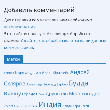
Добавить комментарий
Для отправки комментария вам необходимо
авторизоваться
.
Этот сайт использует Akismet для борьбы со
спамом.
Узнайте, как обрабатываются ваши данные
комментариев
.
Метки
Андрей
Індія
Альберт Эйнштейн
Єгипет
Абидос
Будда
Скляров
Атлантида
Бернард Вербер
Вишну
Друнвало Мельхиседек
Геродот
Гиза
Индия
Египет
Исида
Карл Саган
Елена Блаватская