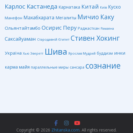
Карлос Кастанеда
Китай
Куско
Карнатака
Київ
Мичио Каку
Махабхарата
Мегалиты
Манефон
Перу
Осирис
Ольянтайтамбо
Раджастхан
Рамаяна
Стивен Хокинг
Саксайуаман
Стародавній Єгипет
Шива
Україна
инки
буддизм
Ярослав Мудрий
Хью Эверетт
сознание
карма
майя
сансара
параллельные миры
Copyright © 2026
Zhitanska.com
. All rights reserved.