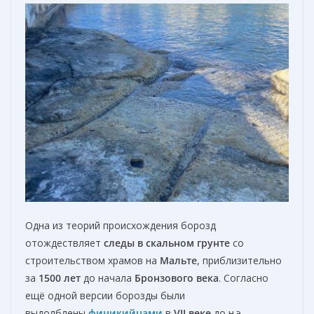
Одна из теорий происхождения борозд
отождествляет
следы в скальном грунте
со
строительством храмов на
Мальте
, приблизительно
за
1500 лет
до начала
Бронзового
века
. Согласно
ещё одной версии борозды были
выдолблены
финикийцами
в
VII веке
до н.э.