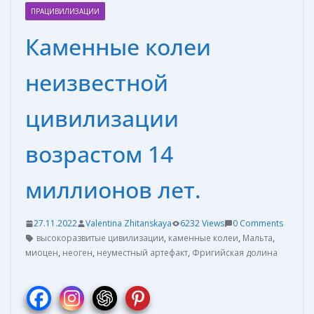
ПРАЦИВИЛИЗАЦИИ
Каменные колеи
неизвестной
цивилизации
возрастом 14
миллионов лет.
27.11.2022
Valentina Zhitanskaya
6232 Views
0 Comments
высокоразвитые цивилизации
,
каменные колеи
,
Мальта
,
миоцен
,
неоген
,
неуместный артефакт
,
Фригийская долина