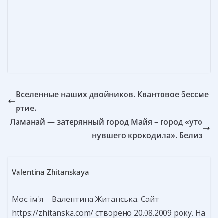
o
g
в
k
er
и
т
ь
Вселенные наших двойников. Квантовое бессме
ртие.
Ламанай — затерянный город Майя – город «уто
нувшего крокодила». Белиз
Valentina Zhitanskaya
Моє ім'я – Валентина Житанська. Сайт
https://zhitanska.com/ створено 20.08.2009 року. На