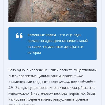
К
аменны
е
колеи –
это еще один
пример загадки древних цивилизаций
из серии «неуместные артефакты»
истории.
Ясно одно, в
неогене
на нашей планете существовали
высокоразвитые цивилизации
,
оставившие
окаменевши
е
след
ы
от колес
машин или
вездеход
ов
(!?)
. И
следы существования этих цивилизаций скрыть
невозможно. В неогеновом периоде, вероятно, были
и мировые ядерные войны, разрушившие древние