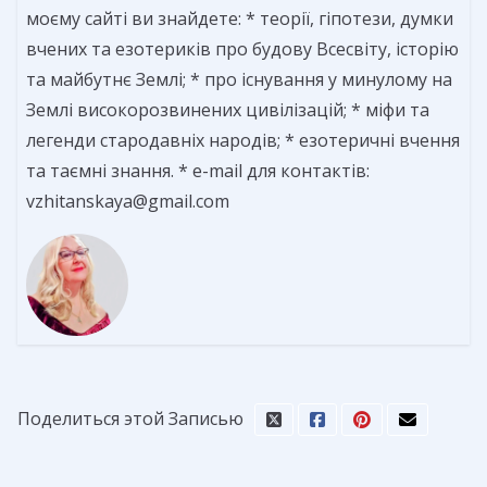
моєму сайті ви знайдете: * теорії, гіпотези, думки
вчених та езотериків про будову Всесвіту, історію
та майбутнє Землі; * про існування у минулому на
Землі високорозвинених цивілізацій; * міфи та
легенди стародавніх народів; * езотеричні вчення
та таємні знання. * e-mail для контактів:
vzhitanskaya@gmail.com
Поделиться этой Записью