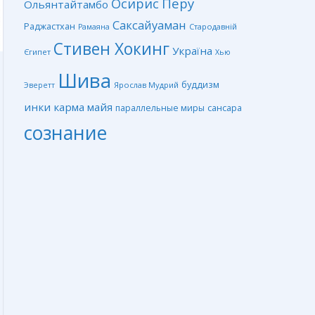
Перу
Осирис
Ольянтайтамбо
Саксайуаман
Раджастхан
Стародавній
Рамаяна
Стивен Хокинг
Україна
Єгипет
Хью
Шива
буддизм
Ярослав Мудрий
Эверетт
инки
карма
майя
сансара
параллельные миры
сознание