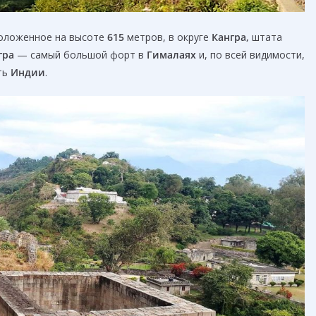
оложенное на высоте
615
метров, в округе
Кангра
,
штата
гра
— самый большой форт в
Гималаях
и, по всей видимости,
ть
Индии
.