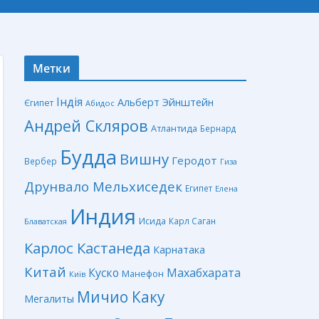
Метки
Індія
Альберт Эйнштейн
Єгипет
Абидос
Андрей Скляров
Атлантида
Бернард
Будда
Вишну
Геродот
Вербер
Гиза
Друнвало Мельхиседек
Египет
Елена
Индия
Исида
Карл Саган
Блаватская
Карлос Кастанеда
Карнатака
Китай
Куско
Махабхарата
Манефон
Київ
Мичио Каку
Мегалиты