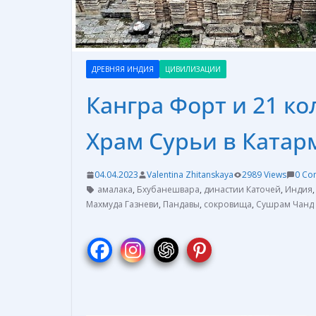
ДРЕВНЯЯ ИНДИЯ
ЦИВИЛИЗАЦИИ
Кангра Форт и 21 к
Храм Сурьи в Катар
04.04.2023
Valentina Zhitanskaya
2989 Views
0 Co
амалака
,
Бхубанешвара
,
династии Каточей
,
Индия
Махмуда Газневи
,
Пандавы
,
сокровища
,
Сушрам Чанд 