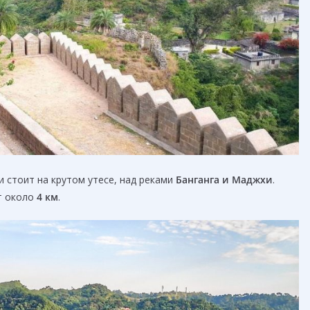
и стоит на крутом утесе, над реками
Банганга и Маджхи
.
т около
4 км
.