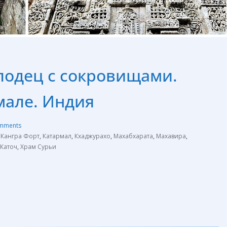
олодец с сокровищами.
мале. Индия
mments
,
Кангра Форт
,
Катармал
,
Кхаджурахо
,
Махабхарата
,
Махавира
,
Каточ
,
Храм Сурьи