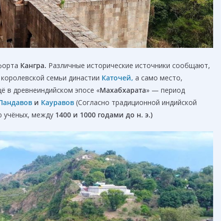
 форта
Кангра
.
Различные исторические источники сообщают,
 королевской семьи династии
Каточей,
а само место,
ё в древнеиндийском эпосе «
Махабхарата
» — период
Пандавов
и
Кауравов
(Согласно традиционной индийской
ю учёных, между
1400 и 1000 годами до н. э.
)