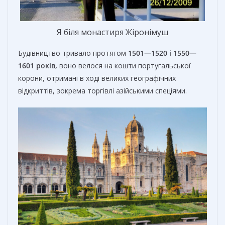
Я біля монастиря Жіронімуш
Будівництво тривало протягом
1501—1520 і 1550—
1601 років,
воно велося на кошти португальської
корони, отримані в ході великих географічних
відкриттів, зокрема торгівлі азійськими спеціями.