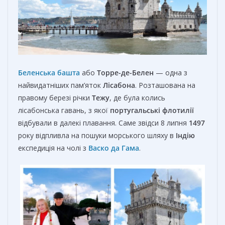
Беленська башта
або
Торре-де-Белен
— одна з
найвидатніших пам’яток
Лісабона
. Розташована на
правому березі річки
Тежу
, де була колись
лісабонська гавань, з якої
португальські
флотилії
відбували в далекі плавання. Саме звідси 8 липня
1497
року відпливла на пошуки морського шляху в
Індію
експедиція на чолі з
Васко да Гама
.