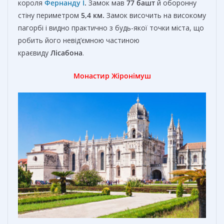
короля
Фернанду I
.
Замок мав
77 башт
й оборонну
стіну периметром
5,4 км.
Замок височить на високому
пагорбі і видно практично з будь-якої точки міста, що
робить його невід’ємною частиною
краєвиду
Лісабона
.
Монастир Жіронімуш