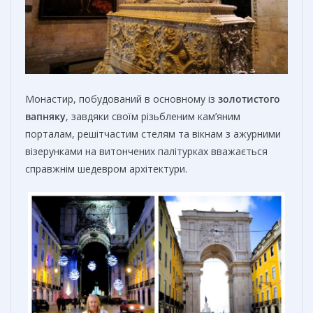
Монастир, побудований в основному із
золотистого
вапняку
, завдяки своїм різьбленим кам’яним
порталам, решітчастим стелям та вікнам з ажурними
візерунками на витончених палітурках вважається
справжнім шедевром архітектури.