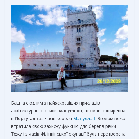
Башта є одним з найяскравіших прикладів
архітектурного стилю
мануеліно
, що мав поширення
в
Португалії
за часів короля
Мануела І
.
Згодом вежа
втратила свою захисну функцію для берегів річки
Тежу
і з часів Філіппінської окупації була перетворена