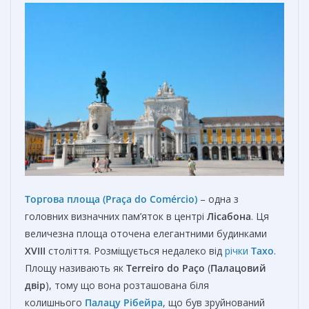
Торгова площа (Praça do Comércio)
– одна з
головних визначних пам’яток в центрі
Лісабона
. Ця
величезна площа оточена елегантними будинками
XVIII
століття. Розміщується недалеко від
річки
Тахо
.
Площу називають як
Terreiro do Paço
(
Палацовий
двір
), тому що вона розташована біля
колишнього
Палацу Рібейра
, що був зруйнований