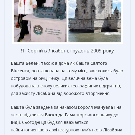
Я і Сергій в Лісабоні, грудень 2009 року
Башта Белен
, також відома як башта
Святого
Вінсента
, розташована на тому місці, яке колись було
островом на річці
Тежу
. Ця велична вежа була
побудована в епоху великих географічних відкриттів,
для захисту
Лісабона
від ворожого вторгнення.
Башта була зведена за наказом короля
Мануела I
на
честь відкриття
Васко да Гама
морського шляху до
Індії
. Сьогодні ця будівля вважається
найвитонченішою архітектурною пам’яткою
Лісабона
.