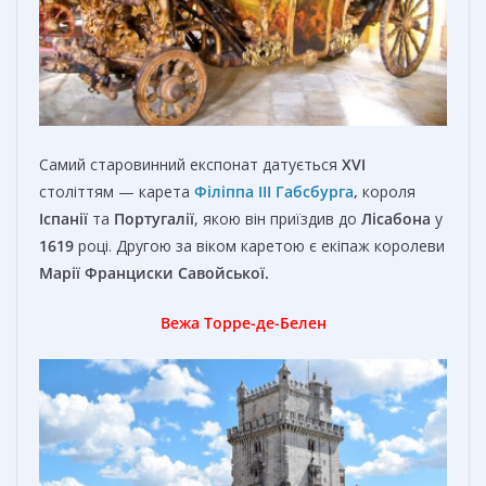
Самий старовинний експонат датується
XVI
століттям — карета
Філіппа III Габсбурга
,
короля
Іспанії
та
Португалії
, якою він приїздив до
Лісабона
у
1619
році. Другою за віком каретою є екіпаж королеви
Марії Франциски Савойської.
Вежа Торре-де-Белен