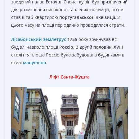
зведений палац
Естауш
. Спочатку він був призначений
для розміщення високопоставлених іноземців, потім
став штаб-квартирою
португальської
інквізиції
. З
цього часу на площі періодично проводилися страти.
Лісабонський землетрус
1755
року зруйнував всі
будівлі навколо площі
Россіо
. В другій половині
XVIII
століття площа Россіо була забудована будинками в
стилі
мануеліно
.
Ліфт Санта-Жушта