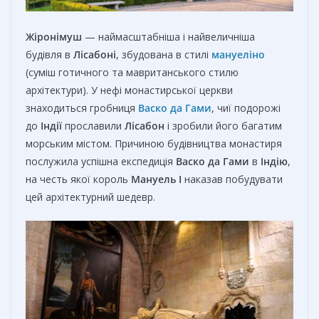
Жіронімуш
— наймасштабніша і найвеличніша
будівля в
Лісабоні
, збудована в стилі
мануеліно
(суміш готичного та мавританського стилю
архітектури). У нефі монастирської церкви
знаходиться гробниця
Васко да Гами
, чиї подорожі
до
Індії
прославили
Лісабон
і зробили його багатим
морським містом. Причиною будівництва монастиря
послужила успішна експедиція
Васко да Гами
в
Індію
,
на честь якої король
Мануель I
наказав побудувати
цей архітектурний шедевр.