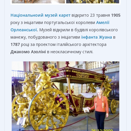
Національноий музей карет
відкрито 23 травня
1905
року з ініціативи португальської королеви
Амелії
Орлеанської
.
Музей відкрили в будівлі королівського
манежу, побудованого з ініціативи
інфанта Жуана
в
1787
році за проектом італійського архітектора
Джакомо Азоліні
в неокласичному стилі.