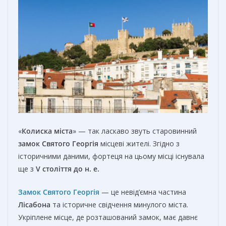
«
Колиска міста
» — так ласкаво звуть старовинний
замок Святого Георгія
місцеві жителі. Згідно з
історичними даними, фортеця на цьому місці існувала
ще з
V століття до н. е.
Замок Святого Георгія
— це невід’ємна частина
Лісабона
та історичне свідчення минулого міста.
Укріплене місце, де розташований замок, має давнє