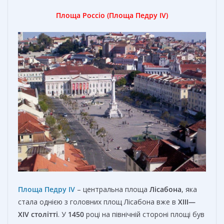
Площа Россіо (Площа Педру IV)
Площа Педру IV
– центральна площа
Лісабона
, яка
стала однією з головних площ Лісабона вже в
XIII—
XIV столітті
. У
1450
році на північній стороні площі був