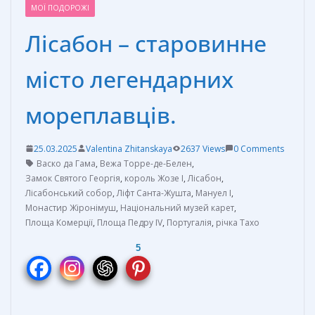
МОЇ ПОДОРОЖІ
Лісабон – старовинне
місто легендарних
мореплавців.
25.03.2025
Valentina Zhitanskaya
2637 Views
0 Comments
Васко да Гама
,
Вежа Торре-де-Белен
,
Замок Святого Георгія
,
король Жозе I
,
Лісабон
,
Лісабонський собор
,
Ліфт Санта-Жушта
,
Мануел І
,
Монастир Жіронімуш
,
Національний музей карет
,
Площа Комерції
,
Площа Педру IV
,
Португалія
,
річка Тахо
5