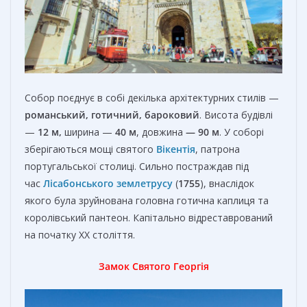
Собор поєднує в собі декілька архітектурних стилів —
романський, готичний, бароковий
. Висота будівлі
—
12 м,
ширина —
40 м
, довжина
— 90 м
. У соборі
зберігаються мощі святого
Вікентія
, патрона
португальської столиці. Сильно постраждав під
час
Лісабонського землетрусу
(
1755
), внаслідок
якого була зруйнована головна готична каплиця та
королівський пантеон. Капітально відреставрований
на початку ХХ століття.
Замок Святого Георгія