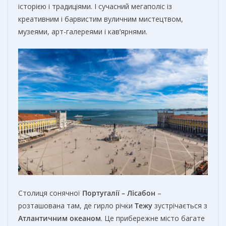
історією і традиціями. І сучасний мегаполіс із
креативним і барвистим вуличним мистецтвом,
музеями, арт-галереями і кав’ярнями.
Столиця сонячної
Португалії – Лісабон
–
розташована там, де гирло річки
Тежу
зустрічається з
Атлантичним океаном
. Це прибережне місто багате