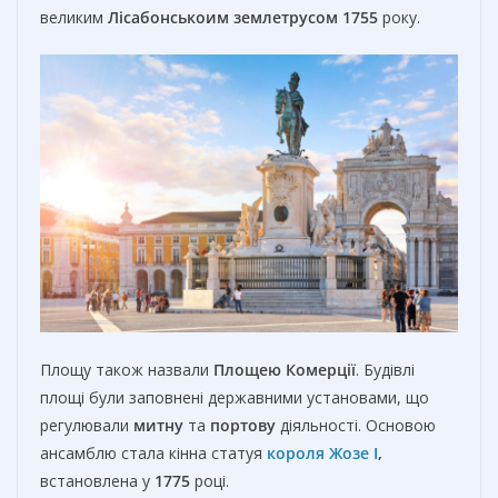
великим
Лісабонськоим землетрусом
1755
року.
Площу також назвали
Площею Комерції
. Будівлі
площі були заповнені державними установами, що
регулювали
митну
та
портову
діяльності. Основою
ансамблю стала кінна статуя
короля Жозе I
,
встановлена у
1775
році.