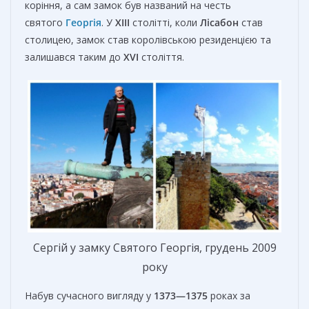
коріння, а сам замок був названий на честь
святого
Георгія
. У
XIII
столітті, коли
Лісабон
став
столицею, замок став королівською резиденцією та
залишався таким до
XVI
століття.
Сергій у замку Святого Георгія, грудень 2009
року
Набув сучасного вигляду у
1373—1375
роках за