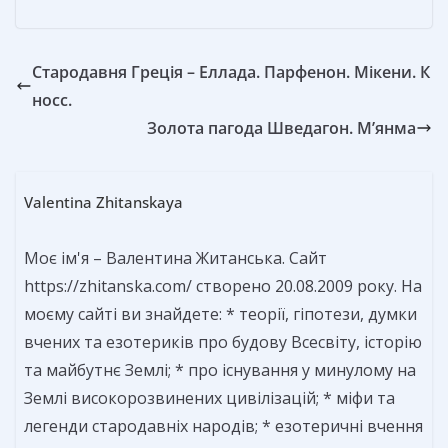
Стародавня Греція – Еллада. Парфенон. Мікени. К
носс.
Золота пагода Шведагон. М’янма
Valentina Zhitanskaya
Моє ім'я – Валентина Житанська. Сайт
https://zhitanska.com/ створено 20.08.2009 року. На
моєму сайті ви знайдете: * теорії, гіпотези, думки
вчених та езотериків про будову Всесвіту, історію
та майбутнє Землі; * про існування у минулому на
Землі високорозвинених цивілізацій; * міфи та
легенди стародавніх народів; * езотеричні вчення