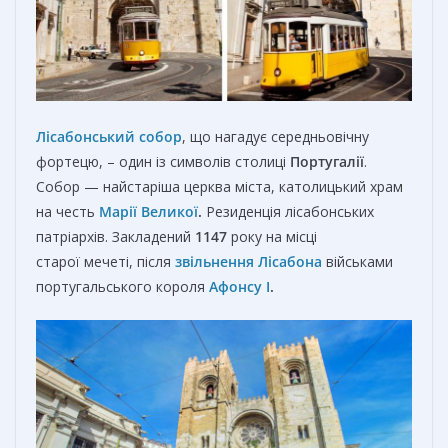
Лісабонський собор
, що нагадує середньовічну
фортецю, – один із символів столиці
Португалії
.
Собор — найстаріша церква міста, католицький храм
на честь
Марії Великої
.
Резиденція лісабонських
патріархів. Закладений
1147
року на місці
старої мечеті, після
звільнення Лісабона
військами
португальського короля
Афонсу І
.