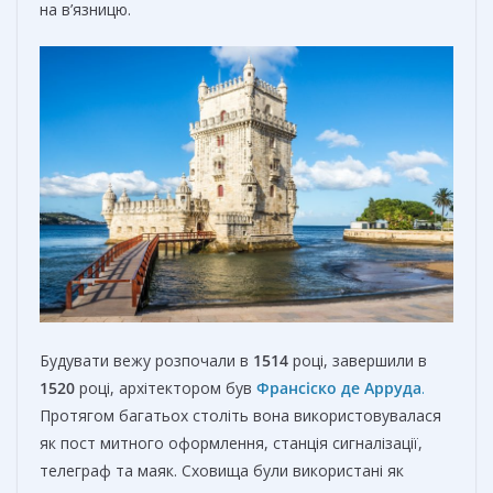
на в’язницю.
Будувати вежу розпочали в
1514
році, завершили в
1520
році, архітектором був
Франсіско де Арруда
.
Протягом багатьох століть вона використовувалася
як пост митного оформлення, станція сигналізації,
телеграф та маяк. Сховища були використані як