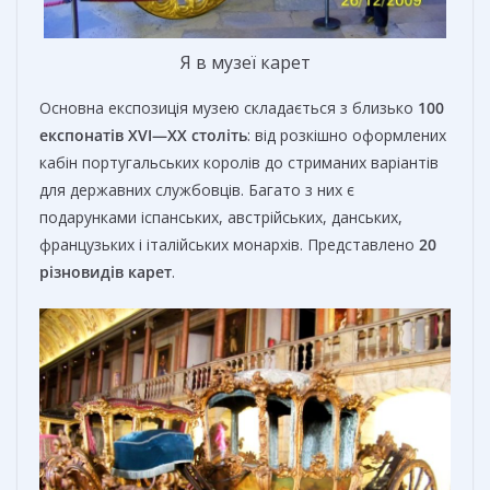
Я в музеї карет
Основна експозиція музею складається з близько
100
експонатів XVI—XX століть
: від розкішно оформлених
кабін португальських королів до стриманих варіантів
для державних службовців. Багато з них є
подарунками іспанських, австрійських, данських,
французьких і італійських монархів. Представлено
20
різновидів карет
.