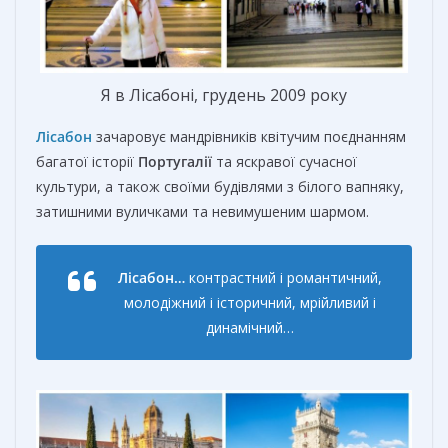
Я в Лісабоні, грудень 2009 року
Лісабон
зачаровує мандрівників квітучим поєднанням
багатої історії
Португалії
та яскравої сучасної
культури, а також своїми будівлями з білого вапняку,
затишними вуличками та невимушеним шармом.
Лісабон…
контрастний і романтичний,
молодіжний і історичний, мрійливий і
динамічний…