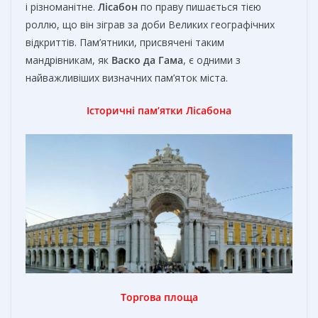
і різноманітне.
Лісабон
по праву пишається тією
роллю, що він зіграв за доби Великих географічних
відкриттів. Пам’ятники, присвячені таким
мандрівникам, як
Васко да Гама
, є одними з
найважливіших визначних пам’яток міста.
Історичні пам’ятки Л
ісабона
Торгова площа