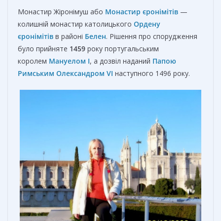
Монастир Жіронімуш або
Монастир єронімітів
—
колишній монастир католицького
Ордену
єронімітів
в районі
Белен
. Рішення про спорудження
було прийняте
1459
року португальським
королем
Мануелом І
, а дозвіл наданий
Папою
Римським
Олександром VI
наступного 1496 року.