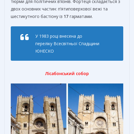
тюрми для політичних в’язнів. Фортеця складається з
двох основних частин: п’ятиповерхової вежі та
шестикутного бастіону із
17
гарматами.
У 1983 році внесена до
переліку Всесвітньої Спадщини
ЮНЕСКО
Лісабонський собор