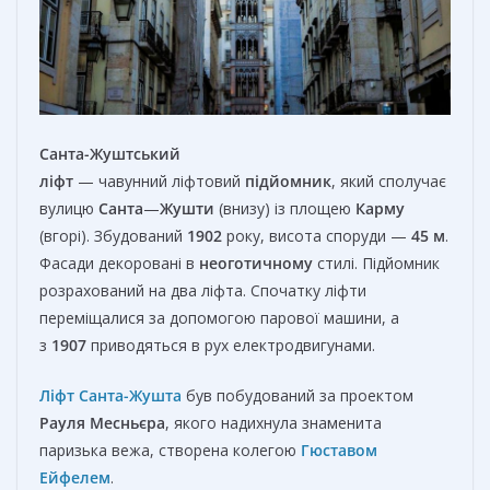
Санта-Жуштський
ліфт
— чавунний ліфтовий
підйомник
, який сполучає
вулицю
Санта
—
Жушти
(внизу) із площею
Карму
(вгорі). Збудований
1902
року, висота споруди —
45 м
.
Фасади декоровані в
неоготичному
стилі. Підйомник
розрахований на два ліфта. Спочатку ліфти
переміщалися за допомогою парової машини, а
з
1907
приводяться в рух електродвигунами.
Ліфт Санта-Жушта
був побудований за проектом
Рауля Месньєра
, якого надихнула знаменита
паризька вежа, створена колегою
Гюставом
Ейфелем
.