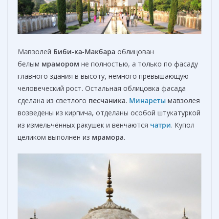
Мавзолей
Биби-ка-Maкбара
облицован
белым
мрамором
не полностью, а только по фасаду
главного здания в высоту, немного превышающую
человеческий рост. Остальная облицовка фасада
сделана из светлого
песчаника
.
Минареты
мавзолея
возведены из кирпича, отделаны особой штукатуркой
из измельчённых ракушек и венчаются
чатри
. Купол
целиком выполнен из
мрамора
.