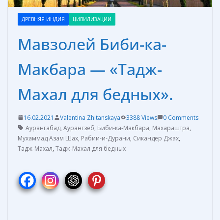
ДРЕВНЯЯ ИНДИЯ
ЦИВИЛИЗАЦИИ
Мавзолей Биби-ка-
Макбара — «Тадж-
Махал для бедных».
16.02.2021
Valentina Zhitanskaya
3388 Views
0 Comments
Аурангабад
,
Аурангзеб
,
Биби-ка-Макбара
,
Махараштра
,
Мухаммад Азам Шах
,
Рабии-и-Дурани
,
Сикандер Джах
,
Тадж-Махал
,
Тадж-Махал для бедных