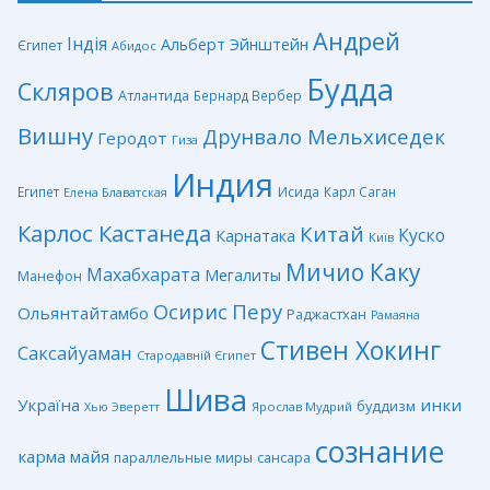
Андрей
Індія
Альберт Эйнштейн
Єгипет
Абидос
Будда
Скляров
Атлантида
Бернард Вербер
Вишну
Друнвало Мельхиседек
Геродот
Гиза
Индия
Египет
Исида
Карл Саган
Елена Блаватская
Карлос Кастанеда
Китай
Куско
Карнатака
Київ
Мичио Каку
Махабхарата
Мегалиты
Манефон
Перу
Осирис
Ольянтайтамбо
Раджастхан
Рамаяна
Стивен Хокинг
Саксайуаман
Стародавній Єгипет
Шива
Україна
инки
буддизм
Ярослав Мудрий
Хью Эверетт
сознание
карма
майя
сансара
параллельные миры