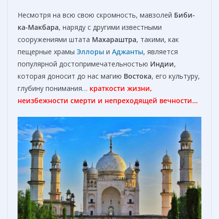
Несмотря на всю свою скромность, мавзолей
Биби-
ка-Макбара
, наряду с другими известными
сооружениями штата
Махараштра
, такими, как
пещерные храмы
Эллоры
и
Аджанты
, является
популярной достопримечательностью
Индии
,
которая доносит до нас магию
Востока
, его культуру,
глубину понимания…
краткости жизни,
неизбежности смерти и непреходящей вечности…