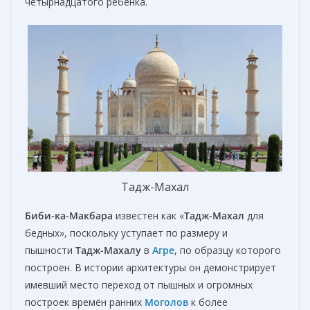
четырнадцатого ребенка.
Тадж-Махал
Биби-ка-Maкбара
известен как «
Тадж-Махал
для
бедных», поскольку уступает по размеру и
пышности
Тадж-Махалу
в
Агре
, по образцу которого
построен. В истории архитектуры он демонстрирует
имевший место переход от пышных и огромных
построек времён ранних
Моголов
к более