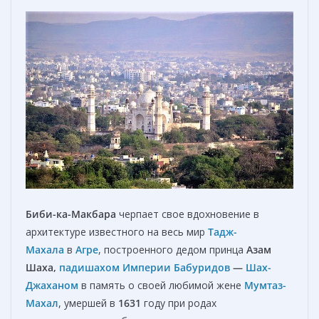
Биби-ка-Maкбара
черпает свое вдохновение в
архитектуре известного на весь мир
Тадж-
Махала
в
Агре
, построенного дедом принца
Азам
Шаха
,
падишах
ом
Империи Бабуридов
—
Шах-
Джаха
ном
в память о своей любимой жене
Мумтаз-
Махал
, умершей в
1631
году при родах