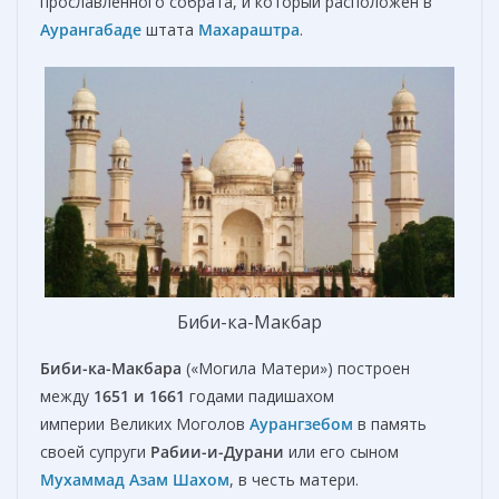
прославленного собрата, и который расположен в
Аурангабаде
штата
Махараштра
.
Биби-ка-Maкбар
Биби-ка-Maкбара
(«Могила Матери») построен
между
1651 и 1661
годами падишахом
империи Великих Моголов
Аурангзебом
в память
своей супруги
Рабии
-и-
Дурани
или его сыном
Мухаммад Азам Шахом
, в честь матери.