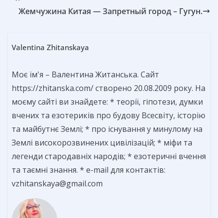
Жемчужина Китая — Запретный город – Гугун.
Valentina Zhitanskaya
Моє ім'я – Валентина Житанська. Сайт
https://zhitanska.com/ створено 20.08.2009 року. На
моєму сайті ви знайдете: * теорії, гіпотези, думки
вчених та езотериків про будову Всесвіту, історію
та майбутнє Землі; * про існування у минулому на
Землі високорозвинених цивілізацій; * міфи та
легенди стародавніх народів; * езотеричні вчення
та таємні знання. * e-mail для контактів:
vzhitanskaya@gmail.com