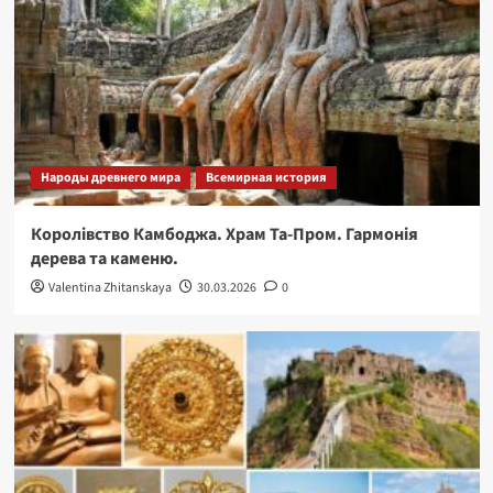
Народы древнего мира
Всемирная история
Королівство Камбоджа. Храм Та-Пром. Гармонія
дерева та каменю.
Valentina Zhitanskaya
30.03.2026
0