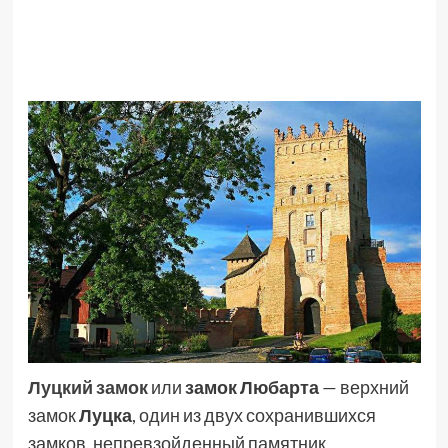
Луцкий замок
или
замок Любарта
— верхний
замок
Луцка
, один из двух сохранившихся
замков, непревзойденный памятник