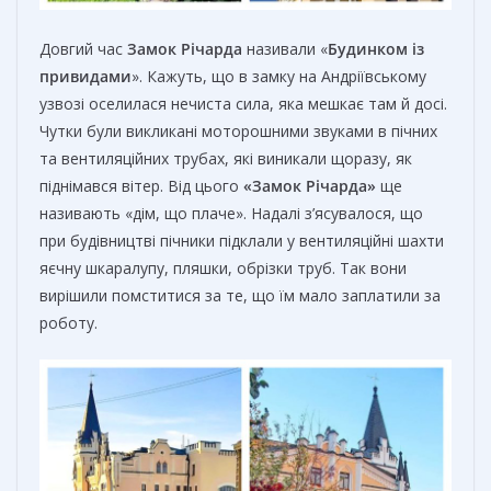
Довгий час
Замок Річарда
називали «
Будинком із
привидами
». Кажуть, що в замку на Андріївському
узвозі оселилася нечиста сила, яка мешкає там й досі.
Чутки були викликані моторошними звуками в пічних
та вентиляційних трубах, які виникали щоразу, як
піднімався вітер. Від цього
«Замок Річарда»
ще
називають «дім, що плаче». Надалі з’ясувалося, що
при будівництві пічники підклали у вентиляційні шахти
яєчну шкаралупу, пляшки, обрізки труб. Так вони
вирішили помститися за те, що їм мало заплатили за
роботу.