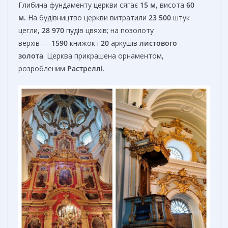
Глибина фундаменту церкви сягає
15 м
, висота
60
м.
На будівництво церкви витратили
23 500
штук
цегли,
28 970
пудів цвяхів; на позолоту
верхів —
1590
книжок і
20
аркушів
листового
золота
. Церква прикрашена орнаментом,
розробленим
Растреллі
.