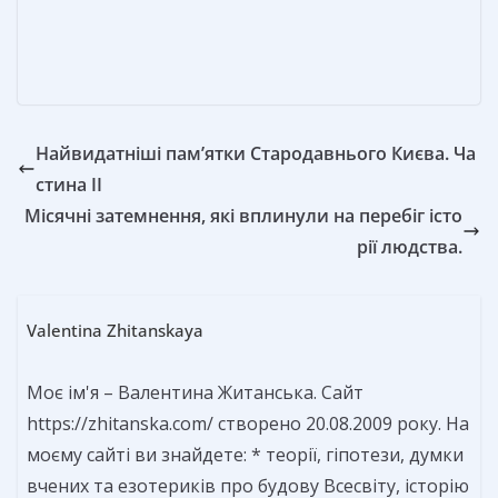
т
ь
Найвидатніші пам’ятки Стародавнього Києва. Ча
стина II
Місячні затемнення, які вплинули на перебіг істо
рії людства.
Valentina Zhitanskaya
Моє ім'я – Валентина Житанська. Сайт
https://zhitanska.com/ створено 20.08.2009 року. На
моєму сайті ви знайдете: * теорії, гіпотези, думки
вчених та езотериків про будову Всесвіту, історію