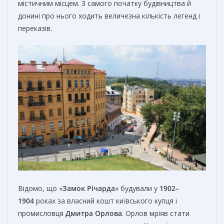
містичним місцем. З самого початку будівництва й
донині про нього ходить величезна кількість легенд і
переказів.
Відомо, що «
Замок Річарда
» будували у
1902–
1904
роках за власний кошт київського купця і
промисловця
Дмитра Орлова
. Орлов мріяв стати