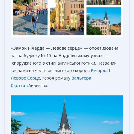
«Замок Річарда — Левове серце»
— опоетизована
назва будинку № 15
на
Андріївському узвозі
—
спорудженого в стилі англійської готики. Названий
киянами на честь англійського короля
Річарда I
Левове Серце
, героя роману
Вальтера
Скотта
«Айвенго».