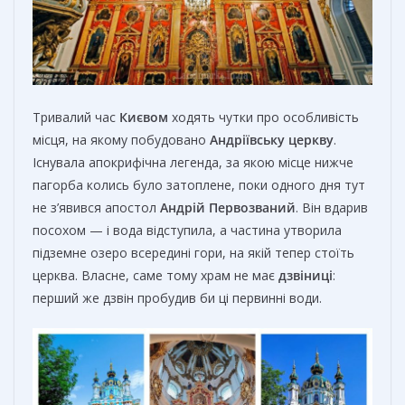
Тривалий час
Києвом
ходять чутки про особливість
місця, на якому побудовано
Андріївську церкву
.
Існувала апокрифічна легенда, за якою місце нижче
пагорба колись було затоплене, поки одного дня тут
не з’явився апостол
Андрій Первозваний
. Він вдарив
посохом — і вода відступила, а частина утворила
підземне озеро всередині гори, на якій тепер стоїть
церква. Власне, саме тому храм не має
дзвіниці
:
перший же дзвін пробудив би ці первинні води.