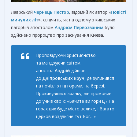
Лаврський
чернець
Нестор
, відомий як автор «
Повісті
минулих літ
»,
свідчить, як на одному з київських
пагорбів апостолом
Андрієм Первозваним
було
здійснено пророцтво про заснування
Києва
.
Проповідуючи християнство
та мандруючи світом,
апостол
Андрій
дійшов
до
Дніпровських
круч
, де зупинився
на ночівлю під горами, на березі.
Прокинувшись зранку, він промовив
до учнів своїх: «
Бачите ви гори ці? На
горах цих буде місто велике, і багато
церков воздвигне тут Бог
…»