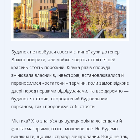
Будинок не позбувся своєї містичної аури дотепер.
Важко повірити, але майже чверть століття цей
красень стоїть порожній. Кілька разів споруда
змінювала власників, інвесторів, встановлювалися й
переносилися «остаточні» терміни, коли замок відкриє
двері перед першими відвідувачами, та все даремно —
будинок як стояв, огороджений будівельним
парканом, так і продовжує собі стояти.
Містика? Хто зна. Уся ця вулиця овіяна легендами й
фантасмагоріями, отже, можливе все. Не будемо
виключати, що дім і справді зачарований. Якщо це так,