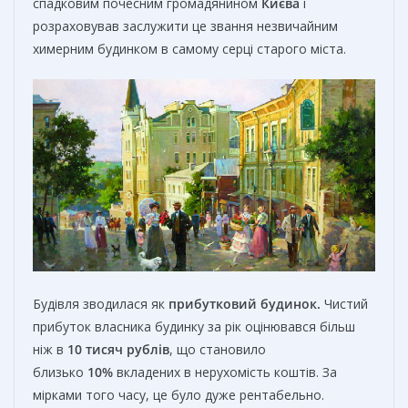
спадковим почесним громадянином
Києва
і
розраховував заслужити це звання незвичайним
химерним будинком в самому серці старого міста.
Будівля зводилася як
прибутковий
будинок.
Чистий
прибуток власника будинку за рік оцінювався більш
ніж в
10 тисяч рублів
, що становило
близько
10%
вкладених в нерухомість коштів. За
мірками того часу, це було дуже рентабельно.