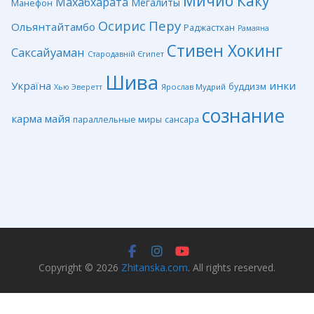
Мичио Каку
Махабхарата
Мегалиты
Манефон
Перу
Осирис
Ольянтайтамбо
Раджастхан
Рамаяна
Стивен Хокинг
Саксайуаман
Стародавній Єгипет
Шива
Україна
инки
буддизм
Ярослав Мудрий
Хью Эверетт
сознание
карма
майя
сансара
параллельные миры
Copyright © 2026
Zhitanska.com
. All rights reserved.
Privacy Policy