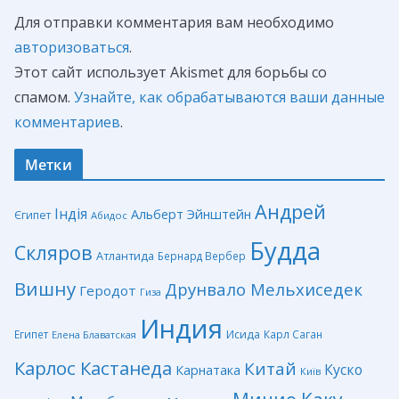
Для отправки комментария вам необходимо
авторизоваться
.
Этот сайт использует Akismet для борьбы со
спамом.
Узнайте, как обрабатываются ваши данные
комментариев
.
Метки
Андрей
Індія
Альберт Эйнштейн
Єгипет
Абидос
Будда
Скляров
Атлантида
Бернард Вербер
Вишну
Друнвало Мельхиседек
Геродот
Гиза
Индия
Египет
Исида
Карл Саган
Елена Блаватская
Карлос Кастанеда
Китай
Куско
Карнатака
Київ