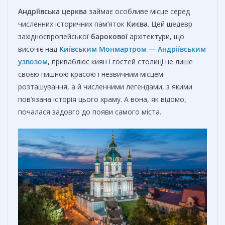
Андріївська церква
займає особливе місце серед
численних історичних пам’яток
Києва
. Цей шедевр
західноєвропейської
барокової
архітектури, що
височіє над
Київським Монмартром — Андріївським
узвозом
, приваблює киян і гостей столиці не лише
своєю пишною красою і незвичним місцем
розташування, а й численними легендами, з якими
пов’язана історія цього храму. А вона, як відомо,
почалася задовго до появи самого міста.