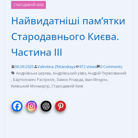
СТАРОДАВНІЙ КИЇВ
Найвидатніші пам’ятки
Стародавнього Києва.
Частина III
06.09.2025
Valentina Zhitanskaya
972 Views
0 Comments
Андріївська церква
,
Андріївський узвіз
,
Андрій Первозваний
,
Бартоломео Растреллі
,
Замок Річарда
,
Іван Мічурін
,
Київський Монмартр
,
Стародавній Київ