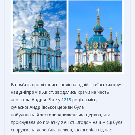
В пам’ять про літописні події на одній з київських круч
над
Дніпром
з
XII
ст. зводились храми на честь
апостола
Андрія
. Вже у
1215
році на місці
сучасної
Андріївської церкви
була
побудована
Хрестовоздвиженська церква
, яка
проіснувала до початку
XVII
ст. Згодом на її місці була
споруджена дерев’яна церква, що згоріла під час