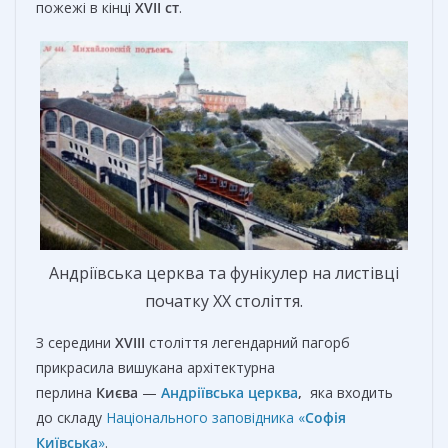
пожежі в кінці
XVII
ст
.
Андріївська церква та фунікулер на листівці
початку ХХ століття.
З середини
XVIII
століття легендарний пагорб
прикрасила вишукана архітектурна
перлина
Києва
—
Андріївська церква
,
яка входить
до складу
Національного заповідника «
Софія
Київська
»
.