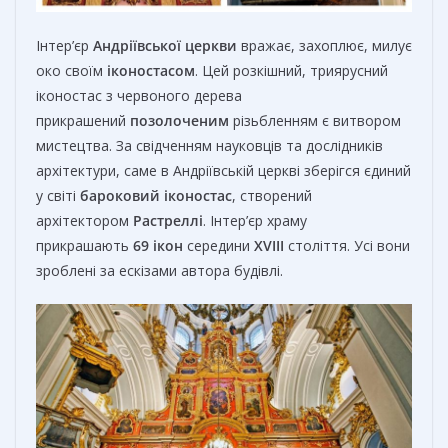
Інтер’єр
Андріївської церкви
вражає, захоплює, милує
око своїм
іконостасом
. Цей розкішний, триярусний
іконостас з червоного дерева
прикрашений
позолоченим
різьбленням є витвором
мистецтва. За свідченням науковців та дослідників
архітектури, саме в Андріївській церкві зберігся єдиний
у світі
бароковий
іконостас
, створений
архітектором
Растреллі
. Інтер’єр храму
прикрашають
69 ікон
середини
XVIII
століття. Усі вони
зроблені за ескізами автора будівлі.