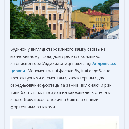
Будинок у вигляді старовинного замку стоїть на
мальовничому і складному рельєфі колишньої
літописної гори
Уздихальниці
нижче від
Андріївської
церкви
. Монументальні фасади будівлі оздоблено
архітектурними елементами, характерними для
середньовічних фортець та замків, включаючи різні
типи башт, шпилі та зубці на завершеннях стін, а з
лівого боку височіє велична башта з явними
фортечними ознаками.