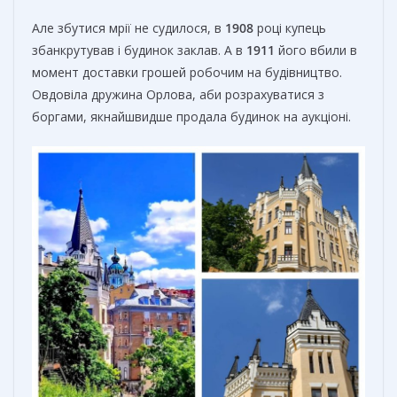
Але збутися мрії не судилося, в
1908
році купець
збанкрутував і будинок заклав. А в
1911
його вбили в
момент доставки грошей робочим на будівництво.
Овдовіла дружина Орлова, аби розрахуватися з
боргами, якнайшвидше продала будинок на аукціоні.