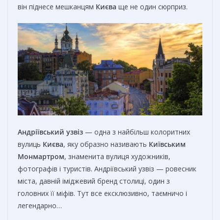
він піднесе мешканцям
Києва
ще не один сюрприз.
Андріївський узвіз
— одна з найбільш колоритних
вулиць
Києва
, яку образно називають
Київським
Монмартром
, знаменита вулиця художників,
фотографів і туристів. Андріївський узвіз — ровесник
міста, давній іміджевий бренд столиці, один з
головних її міфів. Тут все ексклюзивно, таємничо і
легендарно…