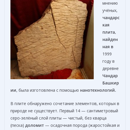
мнению
учёных,
чандарс
кая
плита,
найден
ная в
1999
году в
деревне
Чандар
Башкир
ии
, была изготовлена с помощью
нанотехнологий.
В плите обнаружено сочетание элементов, которых в
природе не существует. Первый 14 — сантиметровый
серо-зелёный слой плиты — чистый, без кварца
(песка)
доломит
— осадочная порода (жаростойкая и