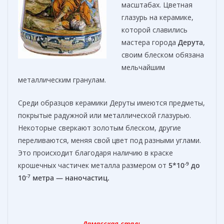
масштабах. Цветная
глазурь на керамике,
которой славились
мастера города
Дерута
,
своим блеском обязана
мельчайшим
металлическим гранулам.
Среди образцов керамики Деруты имеются предметы,
покрытые радужной или металлической глазурью.
Некоторые сверкают золотым блеском, другие
переливаются, меняя свой цвет под разными углами.
Это происходит благодаря наличию в краске
-9
крошечных частичек металла размером от
5*10
до
-7
10
метра — наночастиц.
Дамасская сталь