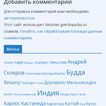
Добавить комментарий
Для отправки комментария вам необходимо
авторизоваться
.
Этот сайт использует Akismet для борьбы со
спамом.
Узнайте, как обрабатываются ваши данные
комментариев
.
Метки
Андрей
Індія
Альберт Эйнштейн
Єгипет
Абидос
Будда
Скляров
Атлантида
Бернард Вербер
Вишну
Друнвало Мельхиседек
Геродот
Гиза
Индия
Египет
Исида
Карл Саган
Елена Блаватская
Карлос Кастанеда
Китай
Куско
Карнатака
Київ