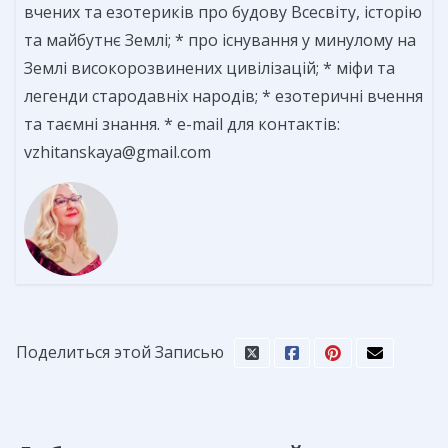
вчених та езотериків про будову Всесвіту, історію
та майбутнє Землі; * про існування у минулому на
Землі високорозвинених цивілізацій; * міфи та
легенди стародавніх народів; * езотеричні вчення
та таємні знання. * e-mail для контактів:
vzhitanskaya@gmail.com
Поделиться этой Записью