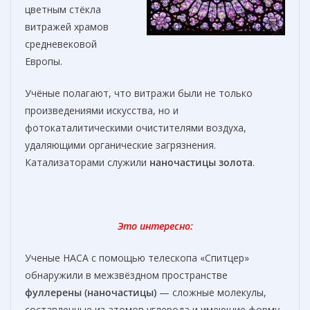
цветным стёкла
витражей храмов
средневековой
Европы.
Учёные полагают, что витражи были не только
произведениями искусства, но и
фотокаталитическими очистителями воздуха,
удаляющими органические загрязнения.
Катализаторами служили
наночастицы золота
.
Это интересно:
Ученые НАСА с помощью телескопа «Спитцер»
обнаружили в межзвёздном пространстве
фуллерены
(наночастицы)
— сложные молекулы,
составленные из атомов углерода и имеющие форму