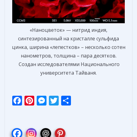
«Наноцветок» — нитрид индия,
синтезированный на кристалле сульфида
цинка, ширина «лепестков» – несколько сотен
нанометров, толщина – пара десятков.
Создан исследователями Национального
университета Тайваня.
F
Pi
M
T
О
ac
nt
e
w
т
e
er
ss
itt
п
b
e
e
er
р