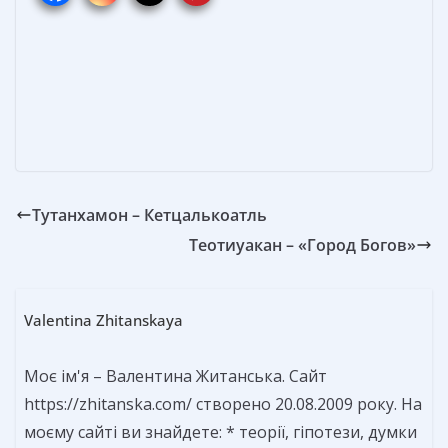
o
st
n
а
o
g
в
k
er
и
т
ь
Тутанхамон – Кетцалькоатль
Теотиуакан – «Город Богов»
Valentina Zhitanskaya
Моє ім'я – Валентина Житанська. Сайт
https://zhitanska.com/ створено 20.08.2009 року. На
моєму сайті ви знайдете: * теорії, гіпотези, думки