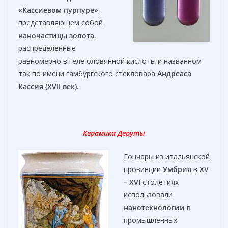
«Кассиевом пурпуре»
,
представляющем собой
наночастицы золота
,
распределенные
равномерно в геле оловянной кислоты и названном
так по имени гамбургского стекловара
Андреаса
Кассия (XVII век).
Керамика Деруты
Гончары из итальянской
провинции
Умбрия
в
XV
– XVI
столетиях
использовали
нанотехнологии
в
промышленных