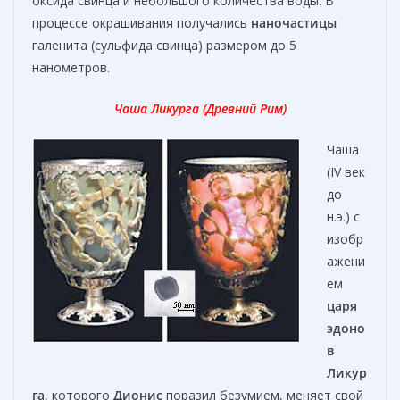
оксида свинца и небольшого количества воды. В
процессе окрашивания получались
наночастицы
галенита (сульфида свинца) размером до 5
нанометров.
Чаша Ликурга (Древний Рим)
Чаша
(IV век
до
н.э.) с
изобр
ажени
ем
царя
эдоно
в
Ликур
га
, которого
Дионис
поразил безумием, меняет свой