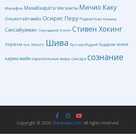
Мичио Каку
Махабхарата
Мегалиты
Манефон
Перу
Осирис
Ольянтайтамбо
Раджастхан
Рамаяна
Стивен Хокинг
Саксайуаман
Стародавній Єгипет
Шива
Україна
инки
буддизм
Ярослав Мудрий
Хью Эверетт
сознание
карма
майя
сансара
параллельные миры
Copyright © 2026
Zhitanska.com
. All rights reserved.