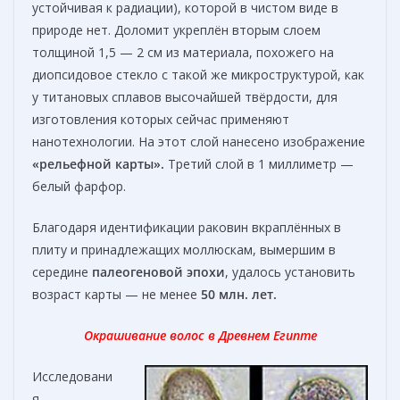
устойчивая к радиации), которой в чистом виде в
природе нет. Доломит укреплён вторым слоем
толщиной 1,5 — 2 см из материала, похожего на
диопсидовое стекло с такой же микроструктурой, как
у титановых сплавов высочайшей твёрдости, для
изготовления которых сейчас применяют
нанотехнологии. На этот слой нанесено изображение
«рельефной карты».
Третий слой в 1 миллиметр —
белый фарфор.
Благодаря идентификации раковин вкраплённых в
плиту и принадлежащих моллюскам, вымершим в
середине
палеогеновой эпохи
, удалось установить
возраст карты — не менее
50 млн. лет.
Окрашивание волос в Древнем Египте
Исследовани
я