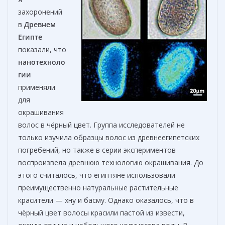
захоронений
в
Древнем
Египте
показали, что
нанотехноло
гии
применяли
для
окрашивания
волос в чёрный цвет. Группа исследователей не
только изучила образцы волос из древнеегипетских
погребений, но также в серии экспериментов
воспроизвела древнюю технологию окрашивания. До
этого считалось, что египтяне использовали
преимущественно натуральные растительные
красители — хну и басму. Однако оказалось, что в
чёрный цвет волосы красили пастой из извести,