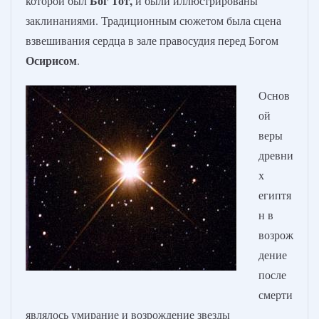
Бог
Тот,
которой был
и были иллюстрированы
заклинаниями. Традиционным сюжетом была сцена
взвешивания сердца в зале правосудия перед Богом
Осирисом
.
Основ
ой
веры
древни
х
египтя
н в
возрож
дение
после
смерти
являлось умирание и возрождение звезды