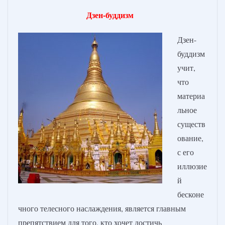
Дзен-буддизм
Дзен-
буддизм
учит,
что
материа
льное
существ
ование,
с его
иллюзие
й
бесконе
чного телесного наслаждения, является главным
препятствием для того, кто хочет достичь