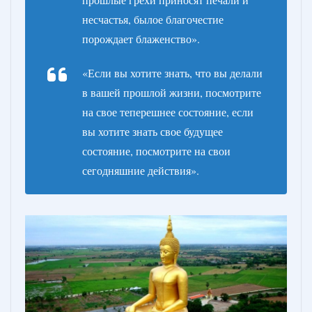
несчастья, былое благочестие
порождает блаженство».
«Если вы хотите знать, что вы делали
в вашей прошлой жизни, посмотрите
на свое теперешнее состояние, если
вы хотите знать свое будущее
состояние, посмотрите на свои
сегодняшние действия».