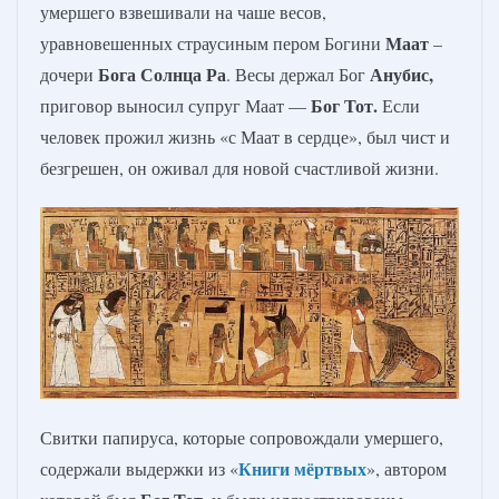
умершего взвешивали на чаше весов,
Маат
уравновешенных страусиным пером Богини
–
Бога Солнца Ра
Анубис
,
дочери
. Весы держал Бог
Бог Тот
.
приговор выносил супруг Маат —
Если
человек прожил жизнь «с Маат в сердце», был чист и
безгрешен, он оживал для новой счастливой жизни.
Свитки папируса, которые сопровождали умершего,
Книги мёртвых
содержали выдержки из «
», автором