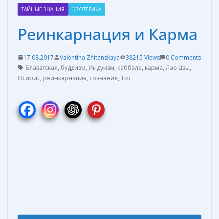
ТАЙНЫЕ ЗНАНИЯ
ЭЗОТЕРИКА
Реинкарнация и Карма
17.08.2017
Valentina Zhitanskaya
38215 Views
0 Comments
Блаватская
,
буддизм
,
Индуизм
,
каббала
,
карма
,
Лао Цзы
,
Осирис
,
реинкарнация
,
сознание
,
Тот