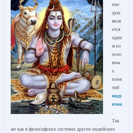
ние
душ
явля
ется
одни
м из
осно
вны
х
поня
тий
инду
изма
.
Так
же как в философских системах других индийских