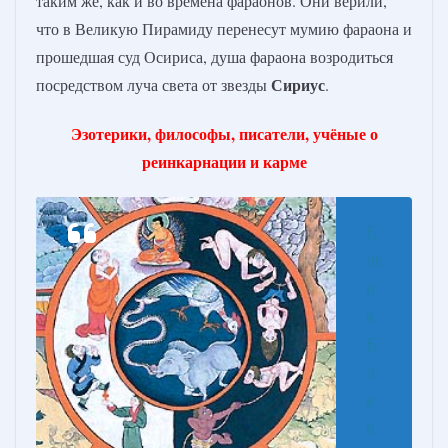
таким же, как и во времена фараонов. Они верили,
что в Великую Пирамиду перенесут мумию фараона и
прошедшая суд Осириса, душа фараона возродиться
Сириус
посредством луча света от звезды
.
Эзотерики, философы, писатели, учёные о
реинкарнации и карме
Е
ле
н
а
Б
л
а
в