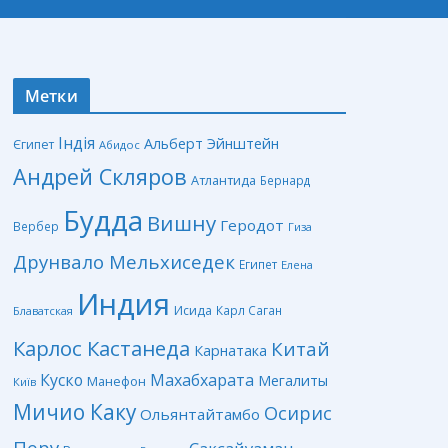
Метки
Індія
Альберт Эйнштейн
Єгипет
Абидос
Андрей Скляров
Атлантида
Бернард
Будда
Вишну
Геродот
Вербер
Гиза
Друнвало Мельхиседек
Египет
Елена
Индия
Исида
Карл Саган
Блаватская
Карлос Кастанеда
Китай
Карнатака
Куско
Махабхарата
Мегалиты
Манефон
Київ
Мичио Каку
Осирис
Ольянтайтамбо
Перу