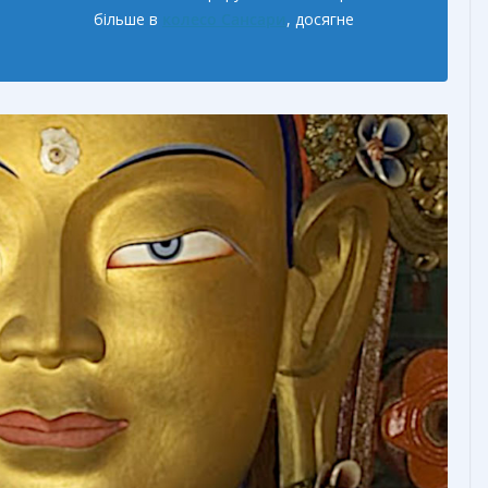
більше в
колесо
Сансари
, досягне