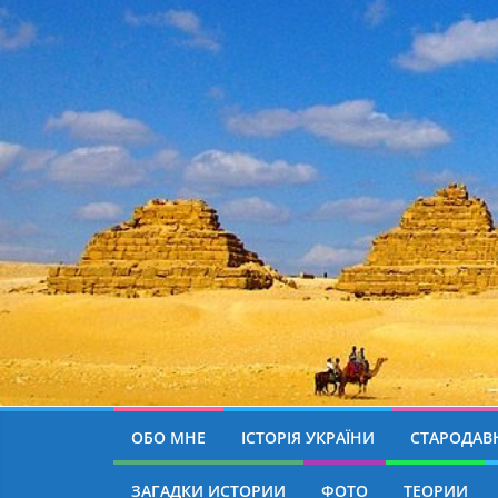
ОБО МНЕ
ІСТОРІЯ УКРАЇНИ
СТАРОДАВН
ЗАГАДКИ ИСТОРИИ
ФОТО
ТЕОРИИ