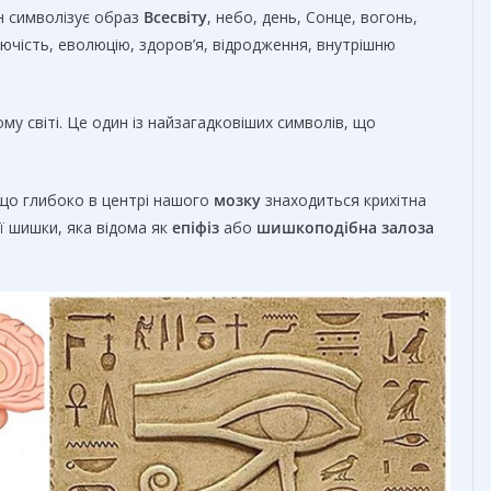
н символізує образ
Всесвіту
, небо, день, Сонце, вогонь,
дючість, еволюцію, здоров’я, відродження, внутрішню
му світі. Це один із найзагадковіших символів, що
 що глибоко в центрі нашого
мозку
знаходиться крихітна
ї шишки, яка відома як
епіфіз
або
шишкоподібна залоза