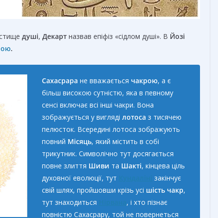
містище
душі
,
Декарт
назвав епіфіз «сідлом душі». В
Йозі
рою
.
Сахасрара
не вважається
чакрою
, а є
більш високою сутністю, яка в певному
сенсі включає всі інші чакри. Вона
зображується у вигляді
лотоса
з тисячею
пелюсток. Всередині лотоса зображують
повний
Місяць
, який містить в собі
трикутник. Символічно тут досягається
повне злиття
Шиви
та
Шакті
, кінцева ціль
духовної еволюції, тут
Кундаліні
закінчує
свій шлях, пройшовши крізь усі
шість чакр
,
тут знаходиться
Нірвана
, і хто пізнає
повністю Сахасрару, той не повернеться