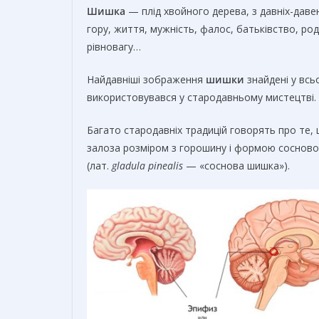
Шишка
— плід хвойного дерева, з давніх-даве
гору, життя, мужність, фалос, батьківство, ро
рівновагу…
Найдавніші зображення
шишки
знайдені у всьо
використовувався у стародавньому мистецтві.
Багато стародавніх традицій говорять про те,
залоза розміром з горошину і формою сосново
(лат.
gladula pinealis
— «соснова шишка»).