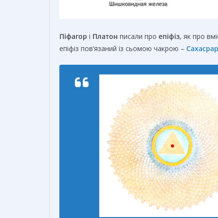
Піфагор
і
Платон
писали про
епіфіз
, як про в
епіфіз пов’язаний із сьомою чакрою –
Сахасра