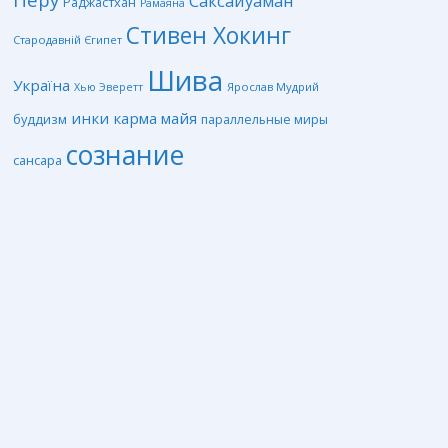
Саксайуаман
Раджастхан
Рамаяна
Стивен Хокинг
Стародавній Єгипет
Шива
Україна
Ярослав Мудрий
Хью Эверетт
инки
карма
майя
буддизм
параллельные миры
сознание
сансара