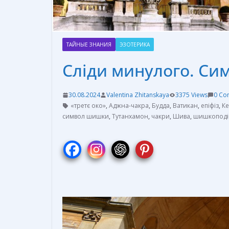
ТАЙНЫЕ ЗНАНИЯ
ЭЗОТЕРИКА
Сліди минулого. Си
30.08.2024
Valentina Zhitanskaya
3375 Views
0 Co
«третє око»
,
Аджна-чакра
,
Будда
,
Ватикан
,
епіфіз
,
Ке
символ шишки
,
Тутанхамон
,
чакри
,
Шива
,
шишкоподі