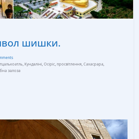
мвол шишки.
mments
тцалькоатль
,
Кундаліні
,
Осіріс
,
просвітлення
,
Сахасрара
,
бна залоза