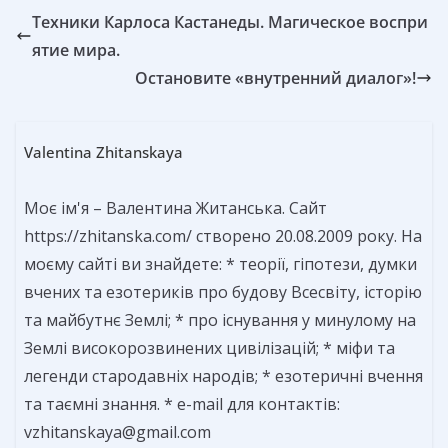
Техники Карлоса Кастанеды. Магическое воспри
ятие мира.
Остановите «внутренний диалог»!
Valentina Zhitanskaya
Моє ім'я – Валентина Житанська. Сайт
https://zhitanska.com/ створено 20.08.2009 року. На
моєму сайті ви знайдете: * теорії, гіпотези, думки
вчених та езотериків про будову Всесвіту, історію
та майбутнє Землі; * про існування у минулому на
Землі високорозвинених цивілізацій; * міфи та
легенди стародавніх народів; * езотеричні вчення
та таємні знання. * e-mail для контактів:
vzhitanskaya@gmail.com