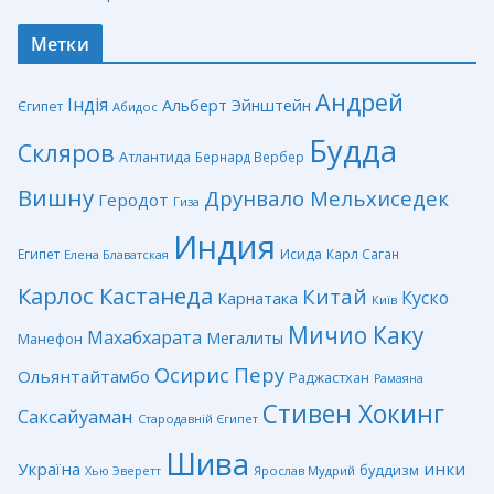
Метки
Андрей
Індія
Альберт Эйнштейн
Єгипет
Абидос
Будда
Скляров
Атлантида
Бернард Вербер
Вишну
Друнвало Мельхиседек
Геродот
Гиза
Индия
Египет
Исида
Карл Саган
Елена Блаватская
Карлос Кастанеда
Китай
Куско
Карнатака
Київ
Мичио Каку
Махабхарата
Мегалиты
Манефон
Перу
Осирис
Ольянтайтамбо
Раджастхан
Рамаяна
Стивен Хокинг
Саксайуаман
Стародавній Єгипет
Шива
Україна
инки
буддизм
Ярослав Мудрий
Хью Эверетт