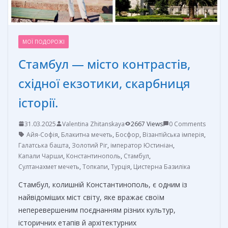
МОЇ ПОДОРОЖІ
Стамбул — місто контрастів,
східної екзотики, скарбниця
історії.
31.03.2025
Valentina Zhitanskaya
2667 Views
0 Comments
Айя-Софія
,
Блакитна мечеть
,
Босфор
,
Візантійська імперія
,
Галатська башта
,
Золотий Ріг
,
імператор Юстиніан
,
Капали Чарши
,
Константинополь
,
Стамбул
,
Султанахмет мечеть
,
Топкапи
,
Турція
,
Цистерна Базиліка
Стамбул, колишній Константинополь, є одним із
найвідоміших міст світу, яке вражає своїм
неперевершеним поєднанням різних культур,
історичних етапів й архітектурних