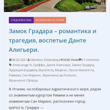
СРЕДНЕВЕКОВЬЕ
ВСЕМИРНАЯ ИСТОРИЯ
Замок Градара – романтика и
трагедия, воспетые Данте
Алигьери.
08.02.2021
Valentina Zhitanskaya
3645 Views
0 Comments
Александр VI
,
Гриффо
,
Данте Алигьери
,
Замок Градара
,
Лукреция Борджиа
,
Малатеста
,
Медичи.
,
Паоло Малатеста
,
Римини
,
Сан-Марино
,
Франческа да Полента
,
Франческо Сфорца
В Италии, на побережье Адриатического моря, рядом
со знаменитым курортом Римини и не менее
знаменитым Сан-Марино, расположен город-
крепость Градара —