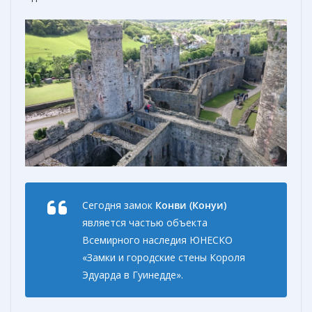
Сегодня замок
Конви (Конуи)
является частью объекта
Всемирного наследия ЮНЕСКО
«Замки и городские стены Короля
Эдуарда в Гуинедде».