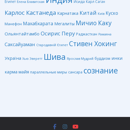
Египет
Исида
Карл Саган
Елена Блаватская
Карлос Кастанеда
Китай
Куско
Карнатака
Київ
Мичио Каку
Махабхарата
Мегалиты
Манефон
Перу
Осирис
Ольянтайтамбо
Раджастхан
Рамаяна
Стивен Хокинг
Саксайуаман
Стародавній Єгипет
Шива
Україна
инки
буддизм
Ярослав Мудрий
Хью Эверетт
сознание
карма
майя
сансара
параллельные миры