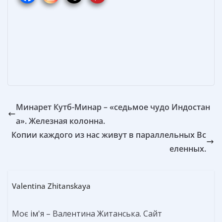
o
st
n
а
o
g
в
k
er
и
т
ь
Минарет Кутб-Минар – «седьмое чудо Индостан
а». Железная колонна.
Копии каждого из нас живут в параллельных Вс
еленных.
Valentina Zhitanskaya
Моє ім'я – Валентина Житанська. Сайт