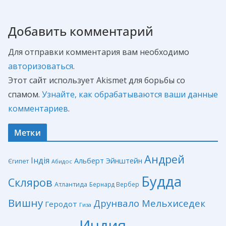
Добавить комментарий
Для отправки комментария вам необходимо
авторизоваться
.
Этот сайт использует Akismet для борьбы со
спамом.
Узнайте, как обрабатываются ваши данные
комментариев
.
Метки
Андрей
Індія
Альберт Эйнштейн
Єгипет
Абидос
Будда
Скляров
Атлантида
Бернард Вербер
Вишну
Друнвало Мельхиседек
Геродот
Гиза
Индия