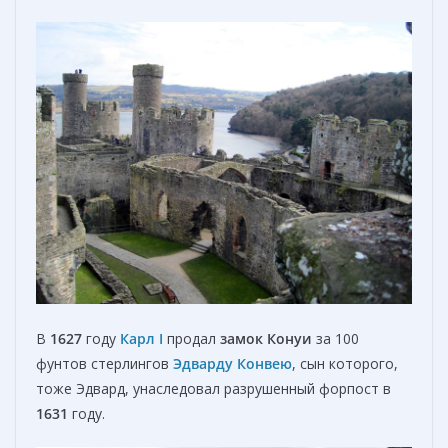
В
1627
году
Карл I
продал
замок Конуи
за 100
фунтов стерлингов
Эдварду Конвею
, сын которого,
тоже Эдвард, унаследовал разрушенный форпост в
1631
году.