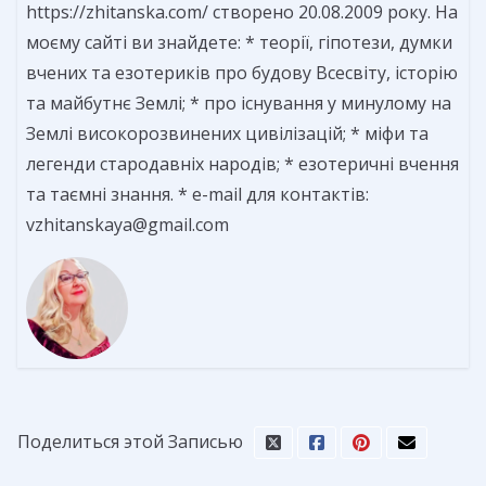
https://zhitanska.com/ створено 20.08.2009 року. На
моєму сайті ви знайдете: * теорії, гіпотези, думки
вчених та езотериків про будову Всесвіту, історію
та майбутнє Землі; * про існування у минулому на
Землі високорозвинених цивілізацій; * міфи та
легенди стародавніх народів; * езотеричні вчення
та таємні знання. * e-mail для контактів:
vzhitanskaya@gmail.com
Поделиться этой Записью