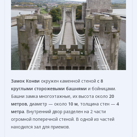
Замок Конви
окружен каменной стеной
с 8
круглыми
сторожевы
ми
башнями
и бойницами.
Башни замка многоэтажные, их высота около
20
м
етров,
диаметр — около
10 м
, толщина стен —
4
м
етра
. Внутренний двор разделен на 2 части
огромной поперечной стеной. В одной из частей
находился зал для приемов.