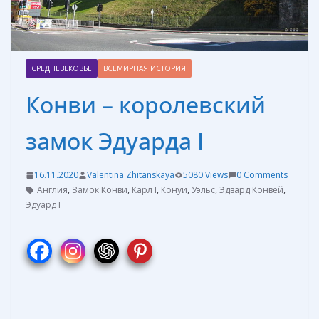
СРЕДНЕВЕКОВЬЕ
ВСЕМИРНАЯ ИСТОРИЯ
Конви – королевский
замок Эдуарда I
16.11.2020
Valentina Zhitanskaya
5080 Views
0 Comments
Англия
,
Замок Конви
,
Карл I
,
Конуи
,
Уэльс
,
Эдвард Конвей
,
Эдуард I