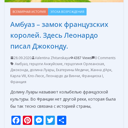
ВСЕМИРНАЯ ИСТОРИЯ
ЭПОХА ВОЗРОЖДЕНИЯ
Амбуаз – замок французских
королей. Здесь Леонардо
писал Джоконду.
28.09.2020
Valentina Zhitanskaya
4387 Views
0 Comments
Амбуаз
,
герцоги Анжуйские
,
герцогиня Орлеанская
,
Джоконда
,
долина Луары
,
Екатерины Медичи
,
Жанна д’Арк
,
Карла VIII
,
Кло-Люсе
,
Леонардо да Винчи
,
Франциска I
,
Франция
Долину Луары называют колыбелью французской
культуры. Во Франции нет другой реки, которая была
бы так тесно связана с историей страны,
F
Pi
M
T
О