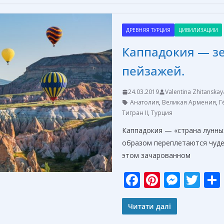
b
e
e
er
o
st
n
ДРЕВНЯЯ ТУРЦИЯ
ЦИВИЛИЗАЦИИ
o
g
Каппадокия — зе
k
er
пейзажей.
24.03.2019
Valentina Zhitanskay
Анатолия
,
Великая Армения
,
Г
Тигран II
,
Турция
Каппадокия — «страна лунны
образом переплетаются чуде
этом зачарованном
F
Pi
M
T
ac
nt
e
w
e
er
ss
itt
Читати далі