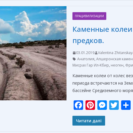
b
e
e
er
o
st
n
ПРАЦИВИЛИЗАЦИИ
o
g
Каменные колеи
k
er
предков.
03.01.2019
Valentina Zhitanskay
Анатолия
,
Апшеронская камен
Мисрах Гар Ил-Кбир
,
неоген
,
Фри
Каменные колеи от колес ве
периода встречаются на Зем
бассейне Средиземного моря
F
Pi
M
T
ac
nt
e
w
e
er
ss
itt
Читати далі