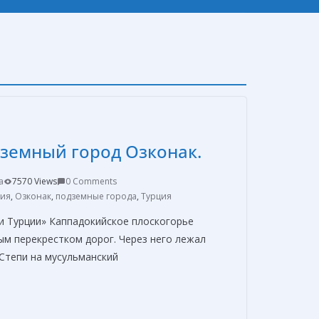
земный город Озконак.
a
7570 Views
0 Comments
кия
,
Озконак
,
подземные города
,
Турция
и Турции» Каппадокийское плоскогорье
ым перекрестком дорог. Через него лежал
Степи на мусульманский
О
т