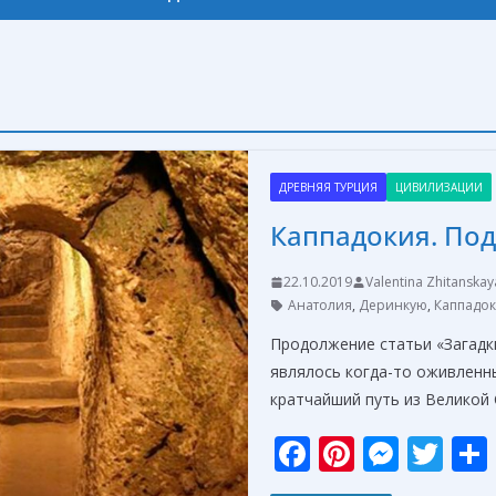
ДРЕВНЯЯ ТУРЦИЯ
ЦИВИЛИЗАЦИИ
Каппадокия. Под
22.10.2019
Valentina Zhitanskay
Анатолия
,
Деринкую
,
Каппадо
Продолжение статьи «Загадк
являлось когда-то оживленн
кратчайший путь из Великой 
F
Pi
M
T
ac
nt
e
w