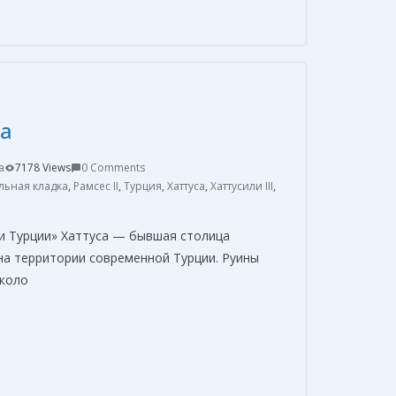
п
р
а
в
са
и
т
a
7178 Views
0 Comments
ь
льная кладка
,
Рамсес II
,
Турция
,
Хаттуса
,
Хаттусили III
,
и Турции» Хаттуса — бывшая столица
на территории современной Турции. Руины
около
О
т
п