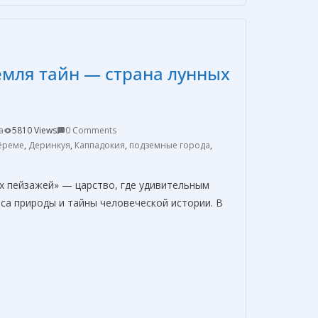
р
а
в
мля тайн — страна лунных
и
т
ь
a
5810 Views
0 Comments
ёреме
,
Деринкуя
,
Каппадокия
,
подземные города
,
х пейзажей» — царство, где удивительным
са природы и тайны человеческой истории. В
О
т
п