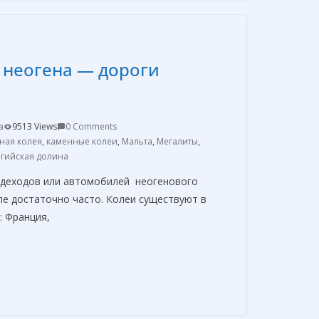
р
а
в
 неогена — дороги
и
т
ь
a
9513 Views
0 Comments
ная колея
,
каменные колеи
,
Мальта
,
Мегалиты
,
гийская долина
здеходов или автомобилей неогенового
ле достаточно часто. Колеи существуют в
: Франция,
О
т
п