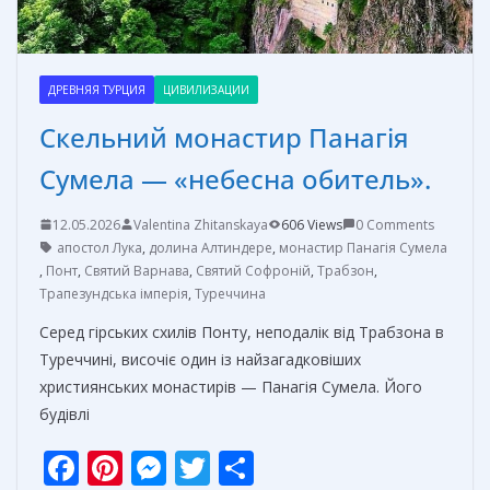
ДРЕВНЯЯ ТУРЦИЯ
ЦИВИЛИЗАЦИИ
Скельний монастир Панагія
Сумела — «небесна обитель».
12.05.2026
Valentina Zhitanskaya
606 Views
0 Comments
апостол Лука
,
долина Алтиндере
,
монастир Панагія Сумела
,
Понт
,
Святий Варнава
,
Святий Софроній
,
Трабзон
,
Трапезундська імперія
,
Туреччина
Серед гірських схилів Понту, неподалік від Трабзона в
Туреччині, височіє один із найзагадковіших
християнських монастирів — Панагія Сумела. Його
будівлі
F
Pi
M
T
О