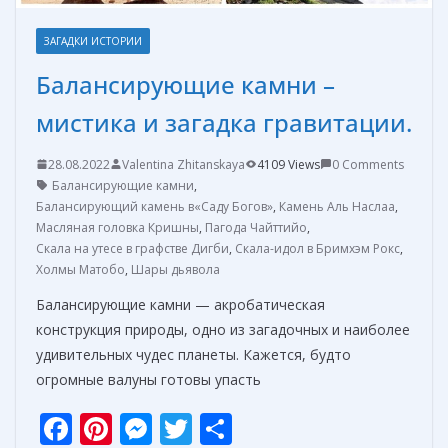
ЗАГАДКИ ИСТОРИИ
Балансирующие камни –
мистика и загадка гравитации.
28.08.2022
Valentina Zhitanskaya
4109 Views
0 Comments
Балансирующие камни
,
Балансирующий камень в«Саду Богов»
,
Камень Аль Наслаа
,
Масляная головка Кришны
,
Пагода Чайттийо
,
Скала на утесе в графстве Дигби
,
Скала-идол в Бримхэм Рокс
,
Холмы Матобо
,
Шары дьявола
Балансирующие камни — акробатическая
конструкция природы, одно из загадочных и наиболее
удивительных чудес планеты. Кажется, будто
огромные валуны готовы упасть
F
Pi
M
T
О