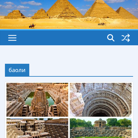
баоли