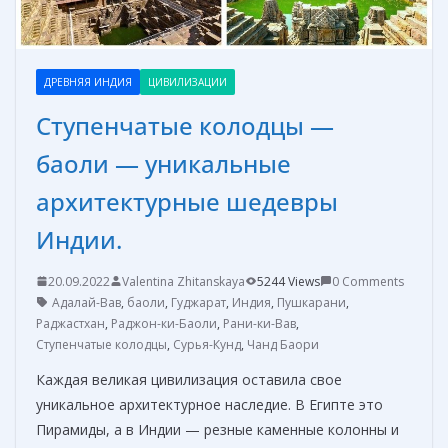
ДРЕВНЯЯ ИНДИЯ
ЦИВИЛИЗАЦИИ
Ступенчатые колодцы —
баоли — уникальные
архитектурные шедевры
Индии.
20.09.2022
Valentina Zhitanskaya
5244 Views
0 Comments
Адалай-Вав
,
баоли
,
Гуджарат
,
Индия
,
Пушкарани
,
Раджастхан
,
Раджон-ки-Баоли
,
Рани-ки-Вав
,
Ступенчатые колодцы
,
Сурья-Кунд
,
Чанд Баори
Каждая великая цивилизация оставила свое
уникальное архитектурное наследие. В Египте это
Пирамиды, а в Индии — резные каменные колонны и