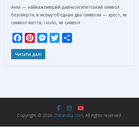
Анкх — найважливіший давньоєгипетський символ
безсмертя, в якому об’єднані два символи — хрест, як
символ життя, і коло, як символ
F
Pi
M
T
О
ac
nt
e
w
т
e
er
ss
itt
п
Читати далі
b
e
e
er
р
o
st
n
а
o
g
в
k
er
и
т
ь
Copyright © 2026
Zhitanska.com
. All rights reserved.
Privacy Policy