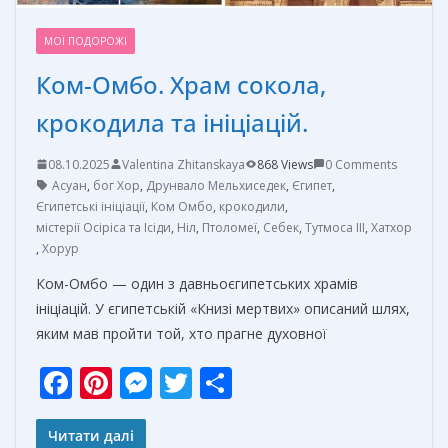
МОЇ ПОДОРОЖІ
Ком-Омбо. Храм сокола,
крокодила та ініціацій.
08.10.2025
Valentina Zhitanskaya
868 Views
0 Comments
Асуан
,
бог Хор
,
Друнвало Мельхиседек
,
Єгипет
,
Єгипетські ініціації
,
Ком Омбо
,
крокодили
,
містерії Осіріса та Ісіди
,
Ніл
,
Птоломеї
,
Себек
,
Тутмоса III
,
Хатхор
,
Хорур
Ком-Омбо — один з давньоєгипетських храмів
ініціацій. У єгипетській «Книзі мертвих» описаний шлях,
яким мав пройти той, хто прагне духовної
F
Pi
M
T
О
ac
nt
e
w
т
e
er
ss
itt
п
Читати далі