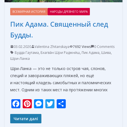
ВСЕМИРНАЯ ИСТОРИЯ
НАРОДЫ ДРЕВНЕГО МИРА
Пик Адама. Священный след
Будды.
03.02.2020
Valentina Zhitanskaya
7692 Views
0 Comments
Будда Гаутама
,
Бхагва́н Шри Раджни́ш
,
Пик Адама
,
Шива
,
Шри-Ланка
Шри-Ланка — это не только остров чая, слонов,
специй и завораживающих пляжей, но ещё
и настоящий кладезь самобытных и паломнических
мест. Одним из таких мест на протяжении многих
F
Pi
M
T
О
ac
nt
e
w
т
e
er
ss
itt
п
Читати далі