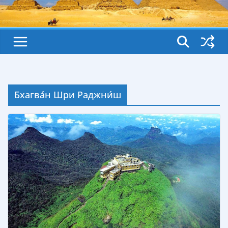
Бхагва́н Шри Раджни́ш