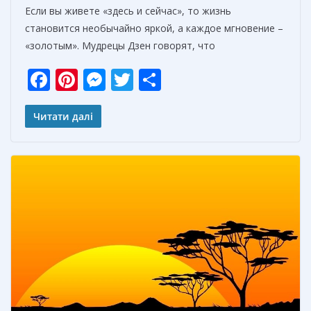
Если вы живете «здесь и сейчас», то жизнь
становится необычайно яркой, а каждое мгновение –
«золотым». Мудрецы Дзен говорят, что
F
Pi
M
T
О
ac
nt
e
w
т
e
er
ss
itt
п
Читати далі
b
e
e
er
р
o
st
n
а
o
g
в
k
er
и
т
ь