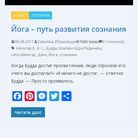
УЧЕНИЯ
ЭЗОТЕРИКА
Йога – путь развития сознания
05.08.2017
Valentina Zhitanskaya
7063 Views
0 Comments
Айенгар Б. К. С.
,
Будда
,
Бхагва́н Шри Раджни́ш
,
Гита Айенгар
,
Дзен
,
Йога
,
сознание
Когда Будда достиг просветления, люди спросили его:
«Чего вы достигли?» «Я ничего не достиг, — ответил
Будда. — Просто проявилось
F
Pi
M
T
О
ac
nt
e
w
т
e
er
ss
itt
п
Читати далі
b
e
e
er
р
o
st
n
а