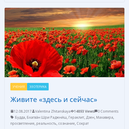
b
e
e
er
р
o
st
n
а
o
g
в
k
er
и
т
ь
УЧЕНИЯ
ЭЗОТЕРИКА
Живите «здесь и сейчас»
12.08.2017
Valentina Zhitanskaya
14893 Views
0 Comments
Будда
,
Бхагва́н Шри Раджни́ш
,
Гераклит
,
Дзен
,
Махавира
,
просветление
,
реальность
,
сознание
,
Сократ