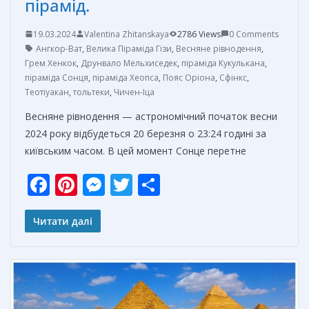
пірамід.
19.03.2024
Valentina Zhitanskaya
2786 Views
0 Comments
Ангкор-Ват
,
Велика Піраміда Гізи
,
Весняне рівнодення
,
Грем Хенкок
,
Друнвало Мельхиседек
,
піраміда Кукулькана
,
піраміда Сонця
,
піраміда Хеопса
,
Пояс Оріона
,
Сфінкс
,
Теотіуакан
,
тольтеки
,
Чичен-Іца
Весняне рівнодення — астрономічний початок весни
2024 року відбудеться 20 березня о 23:24 годині за
київським часом. В цей момент Сонце перетне
F
Pi
M
T
О
ac
nt
e
w
т
e
er
ss
itt
п
Читати далі
b
e
e
er
р
o
st
n
а
o
g
в