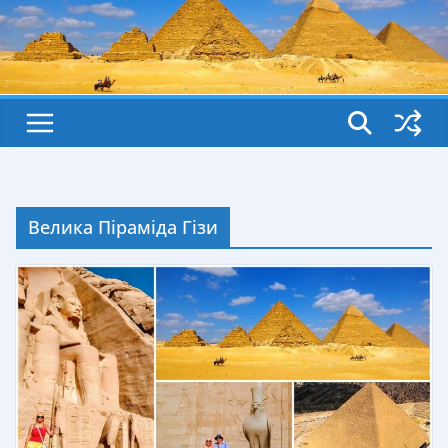
Велика Піраміда Гізи