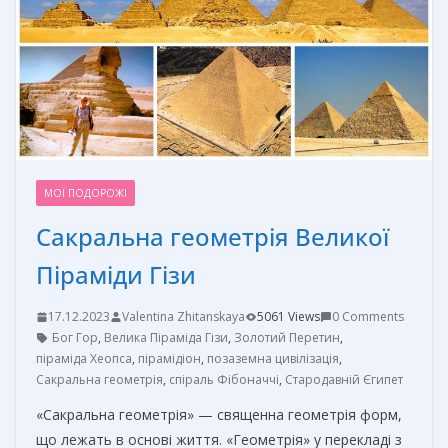
k
er
и
т
ь
МОЇ ПОДОРОЖІ
Сакральна геометрія Великої
Піраміди Гізи
17.12.2023
Valentina Zhitanskaya
5061 Views
0 Comments
Бог Гор
,
Велика Піраміда Гізи
,
Золотий Перетин
,
піраміда Хеопса
,
пірамідіон
,
позаземна цивілізація
,
Сакральна геометрія
,
спіраль Фібоначчі
,
Стародавній Єгипет
«Сакральна геометрія» — священна геометрія форм,
що лежать в основі життя. «Геометрія» у перекладі з