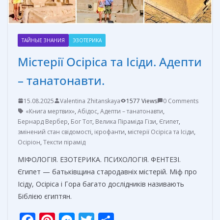
ТАЙНЫЕ ЗНАНИЯ
ЭЗОТЕРИКА
Містерії Осіріса та Ісіди. Адепти
– танатонавти.
15.08.2025
Valentina Zhitanskaya
1577 Views
0 Comments
«Книга мертвих»
,
Абідос
,
Адепти – танатонавти
,
Бернард Вербер
,
Бог Тот
,
Велика Піраміда Гізи
,
Єгипет
,
змінений стан свідомості
,
ієрофанти
,
містерії Осіріса та Ісіди
,
Осіріон
,
Тексти пірамід
МІФОЛОГІЯ. ЕЗОТЕРИКА. ПСИХОЛОГІЯ. ФЕНТЕЗІ.
Єгипет — батьківщина стародавніх містерій. Міф про
Ісіду, Осіріса і Гора багато дослідників називають
Біблією єгиптян.