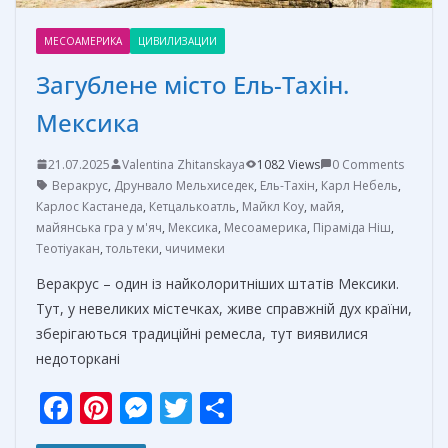
МЕСОАМЕРИКА
ЦИВИЛИЗАЦИИ
Загублене місто Ель-Тахін.
Мексика
21.07.2025
Valentina Zhitanskaya
1082 Views
0 Comments
Веракрус
,
Друнвало Мельхиседек
,
Ель-Тахін
,
Карл Небель
,
Карлос Кастанеда
,
Кетцалькоатль
,
Майкл Коу
,
майя
,
майянська гра у м'яч
,
Мексика
,
Месоамерика
,
Піраміда Ніш
,
Теотіуакан
,
тольтеки
,
чичимеки
Веракрус – один із найколоритніших штатів Мексики.
Тут, у невеликих містечках, живе справжній дух країни,
зберігаються традиційні ремесла, тут виявилися
недоторкані
F
Pi
M
T
О
ac
nt
e
w
т