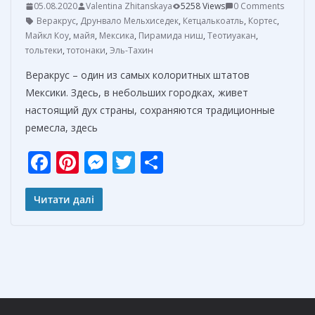
05.08.2020
Valentina Zhitanskaya
5258 Views
0 Comments
Веракрус
,
Друнвало Мельхиседек
,
Кетцалькоатль
,
Кортес
,
Майкл Коу
,
майя
,
Мексика
,
Пирамида ниш
,
Теотиуакан
,
тольтеки
,
тотонаки
,
Эль-Тахин
Веракрус – один из самых колоритных штатов
Мексики. Здесь, в небольших городках, живет
настоящий дух страны, сохраняются традиционные
ремесла, здесь
F
Pi
M
T
О
ac
nt
e
w
т
e
er
ss
itt
п
Читати далі
b
e
e
er
р
o
st
n
а
o
g
в
k
er
и