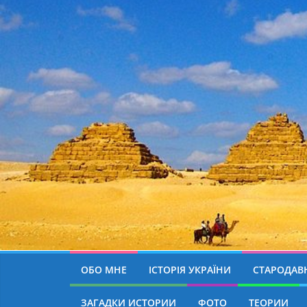
ОБО МНЕ
ІСТОРІЯ УКРАЇНИ
СТАРОДАВН
ЗАГАДКИ ИСТОРИИ
ФОТО
ТЕОРИИ