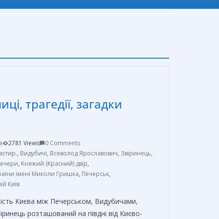
ці, трагедії, загадки
a
2781 Views
0 Comments
астир.
,
Видубичі
,
Всеволод Ярославович
,
Звіринець
,
печери
,
Княжий (Красний) двір
,
раїни імені Миколи Гришка
,
Печерськ
,
ій Київ
вість Києва між Печерськом, Видубичами,
ринець розташований на півдні від Києво-