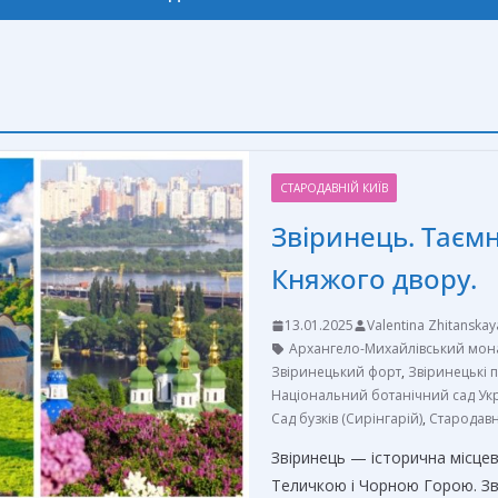
СТАРОДАВНІЙ КИЇВ
Звіринець. Таємни
Княжого двору.
13.01.2025
Valentina Zhitanskay
Архангело-Михайлівський мон
Звіринецький форт
,
Звіринецькі 
Національний ботанічний сад Ук
Сад бузків (Сирінгарій)
,
Стародавн
Звіринець — історична місце
Теличкою і Чорною Горою. Зві