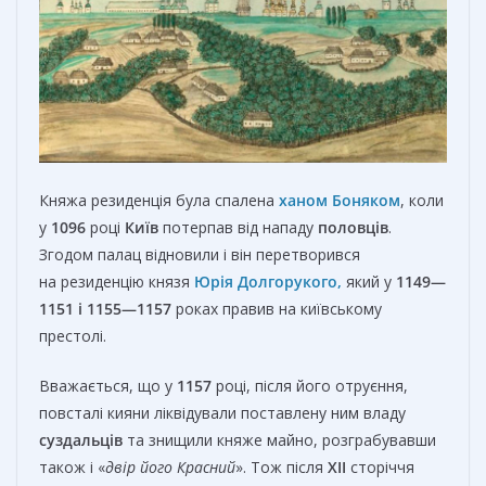
Княжа резиденція була спалена
ханом Боняком
, коли
у
1096
році
Київ
потерпав від нападу
половців
.
Згодом палац відновили і він перетворився
на резиденцію князя
Юрія Долгорукого,
який у
1149—
1151 і 1155—1157
роках правив на київському
престолі.
Вважається, що у
1157
році, після його отруєння,
повсталі кияни ліквідували поставлену ним владу
суздальців
та знищили княже майно, розграбувавши
також і «
двір його Красний
». Тож після
XII
сторіччя