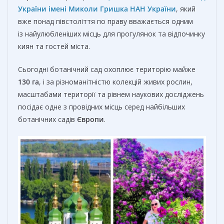
України імені Миколи Гришка НАН України
, який
вже понад півстоліття по праву вважається одним
із найулюбленіших місць для прогулянок та відпочинку
киян та гостей міста.
Сьогодні ботанічний сад охоплює територію майже
130 га
, і за різноманітністю колекцій живих рослин,
масштабами території та рівнем наукових досліджень
посідає одне з провідних місць серед найбільших
ботанічних садів
Європи
.