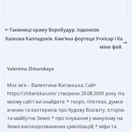
ь
Таємниці храму Боробудур. Індонезія
Казкова Каппадокія. Кам’яна фортеця Учхісар і Ка
міни фей.
Valentina Zhitanskaya
Моє ім'я – Валентина Житанська. Сайт
https://zhitanska.com/ створено 20.08.2009 року. На
моєму сайті ви знайдете: * теорії, гіпотези, думки
вчених та езотериків про будову Всесвіту, історію
та майбутнє Землі; * про існування у минулому на
Землі високорозвинених цивілізацій; * міфи та