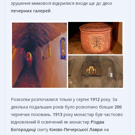
зрушення мимоволі відкрилися входи ще до двох
печерних галерей
.
Розкопки розпочалися тільки у серпні
1912
року. За
декілька подальших років було розкопано більше
200
чернечих поховань.
1913
року монастир був частково
відновлений й освячений як монастир
Різдва
Богородиці
скиту
Києво-Печерської Лаври
на