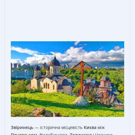
Звіринець
— історична місцевість
Києва
між
Печерськом
,
Видубичами
,
Теличкою
і
Чорною