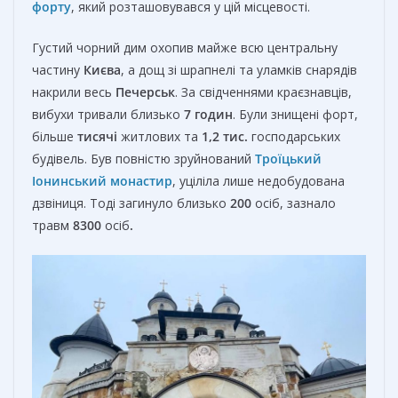
форту
, який розташовувався у цій місцевості.
Густий чорний дим охопив майже всю центральну
частину
Києва
, а дощ зі шрапнелі та уламків снарядів
накрили весь
Печерськ
. За свідченнями краєзнавців,
вибухи тривали близько
7 годин
. Були знищені форт,
більше
тисячі
житлових та
1,2 тис.
господарських
будівель. Був повністю зруйнований
Троїцький
Іонинський монастир
, уціліла лише недобудована
дзвіниця. Тоді загинуло близько
200
осіб, зазнало
травм
8300
осіб
.