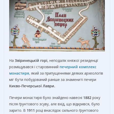
На
Звіринецькій
горі
, неподалік княжої резиденції
розміщувався і старовинний
печерний комплекс
монастиря
,
який за припущеннями деяких археологів
міг бути побудований раніше за знамениті печери
Києво-Печерської Лаври.
Печери монастиря було знайдено навесні
1882
року
після ґрунтового зсуву, але вхід, що відкрився, було
зарито. В
1911
році внаслідок сильного ґрунтового