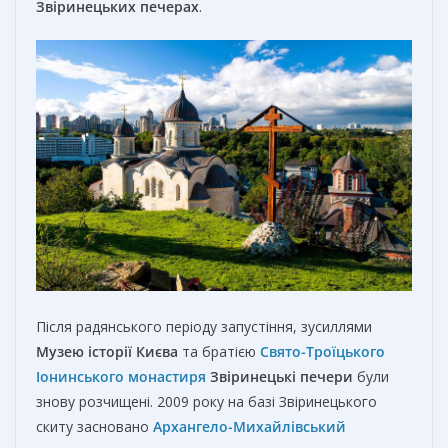
Звіринецьких печерах
.
Після радянського періоду запустіння, зусиллями
Музею історії Києва
та братією
Свято-Троїцького
Іонинського монастиря
Звіринецькі печери
були
знову розчищені. 2009 року на базі Звіринецького
скиту засновано
Архангело-Михайлівський