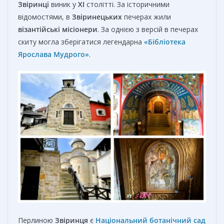
Звіринці
виник у
XI
столітті. За історичними
відомостями, в
Звіринецьких
печерах жили
візантійські місіонери
. За однією з версій в печерах
скиту могла зберігатися легендарна
«Бібліотека
Ярослава Мудрого»
.
Перлиною
Звіринця
є
Національний ботанічний сад