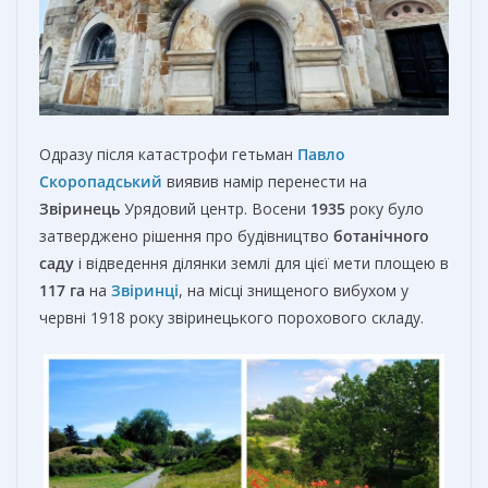
Одразу після катастрофи гетьман
Павло
Скоропадський
виявив намір перенести на
Звіринець
Урядовий центр. Восени
1935
року було
затверджено рішення про будівництво
ботанічного
саду
і відведення ділянки землі для цієї мети площею в
117 га
на
Звіринці
, на місці знищеного вибухом у
червні 1918 року звіринецького порохового складу.