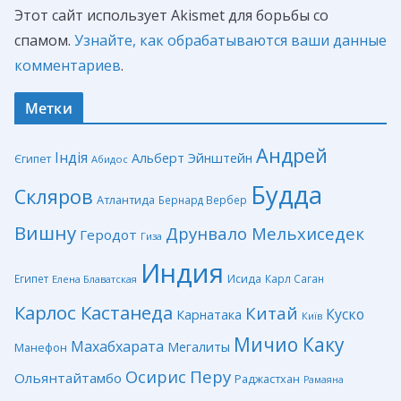
Этот сайт использует Akismet для борьбы со
спамом.
Узнайте, как обрабатываются ваши данные
комментариев
.
Метки
Андрей
Індія
Альберт Эйнштейн
Єгипет
Абидос
Будда
Скляров
Атлантида
Бернард Вербер
Вишну
Друнвало Мельхиседек
Геродот
Гиза
Индия
Египет
Исида
Карл Саган
Елена Блаватская
Карлос Кастанеда
Китай
Куско
Карнатака
Київ
Мичио Каку
Махабхарата
Мегалиты
Манефон
Перу
Осирис
Ольянтайтамбо
Раджастхан
Рамаяна