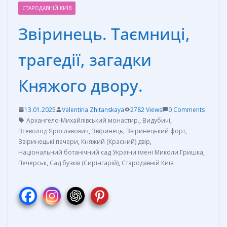
СТАРОДАВНІЙ КИЇВ
Звіринець. Таємниці,
трагедії, загадки
Княжого двору.
13.01.2025
Valentina Zhitanskaya
2782 Views
0 Comments
Архангело-Михайлівський монастир.
,
Видубичі
,
Всеволод Ярославович
,
Звіринець
,
Звіринецький форт
,
Звіринецькі печери
,
Княжий (Красний) двір
,
Національний ботанічний сад України імені Миколи Гришка
,
Печерськ
,
Сад бузків (Сирінгарій)
,
Стародавній Київ