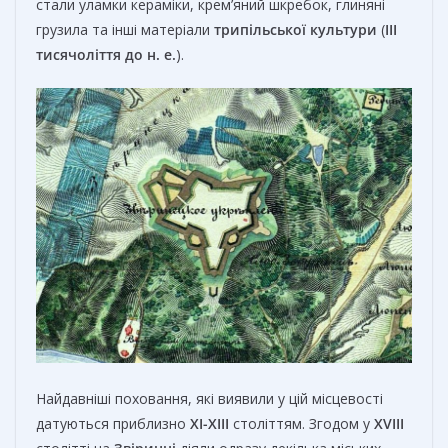
стали уламки кераміки, крем’яний шкребок, глиняні
грузила та інші матеріали
трипільської
культури
(
III
тисячоліття до н. е.
).
Найдавніші поховання, які виявили у цій місцевості
датуються приблизно
XI-XIII
століттям. Згодом у
XVIII