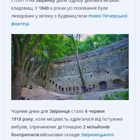
столітті на
Звіринці
діяли одразу декілька міських
кладовищ. У
1840
-х роках усі поховання були
ліквідовані у зв’язку з будівництвом
Нової Печерської
фортеці
.
Чорним днем для
Звіринця
стало
6 червня
1918 року
, коли місцевість здригалася від потужних
вибухів, спричинених детонацією
2 мільйонів
боєприпасів
військових складів
Звіринецького