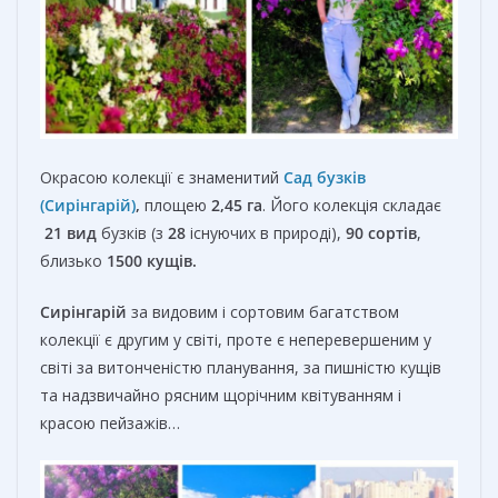
Окрасою колекції є знаменитий
Сад бузків
(Сирінгарій)
,
площею
2,45 га
. Його колекція складає
21 вид
бузків (з
28
існуючих в природі),
90 сортів
,
близько
1500 кущів.
Сирінгарій
за видовим і сортовим багатством
колекції є другим у світі, проте є неперевершеним у
світі за витонченістю планування, за пишністю кущів
та надзвичайно рясним щорічним квітуванням і
красою пейзажів…