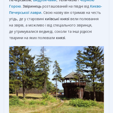
Горою
.
Звіринець
розташований на півдні від
Києво-
Печерської лаври.
Свою назву він отримав на честь
угідь, де у старовині
київські князі
вели полювання
на звірів, а можливо і від спеціального звіринця,
де утримувалися ведмеді, соколи та інші рідкісні
тварини на яких полювали
князі
.