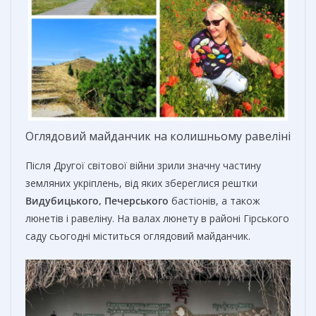
Оглядовий майданчик на колишньому равеліні
Після Другої світової війни зрили значну частину
земляних укріплень, від яких збереглися рештки
Видубицького, Печерського
бастіонів, а також
люнетів і равеліну. На валах люнету в районі Гірського
саду сьогодні міститься оглядовий майданчик.