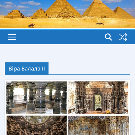
Віра Балала II