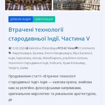
ДРЕВНЯЯ ИНДИЯ
ЦИВИЛИЗАЦИИ
Втрачені технології
стародавньої Індії. Частина V
12.02.2024
Valentina Zhitanskaya
5542 Views
0 Comments
Амрутешвара
,
Брахма
,
Бхога Нандешвара
,
Віра Балала II
,
Індія
,
Карнатака
,
лінгам
,
Махабхарата
,
різьблені колони
,
технології стародавньої Індії
,
Хойсала
,
Храм Копешвар
,
Чалук'я
,
Шива
Продовження статті «Втрачені технології
стародавньої Індії» Індія — казкова країна, знайома
нам за релігійно-філософськими напрямками,
оригінальною міфологією та унікальною архітектурою,
де